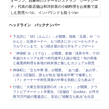
オープン。西麻布のステーキレストラン「ジーナジー
ナ」代表の新店舗は和洋折衷の小鍋料理をお座敷で楽
しむ割烹×バル、インバウンドも狙う</a>
ヘッドライン バックナンバー
下北沢に「M2（エムニ）」が開業。焼鳥「玉屋」や「つ
かんと」出身オーナー、もつ焼きにホッピーからナチュ
ラルワインまで、もつ焼き屋の在り方をアップデート
「神保町 台（うてな）」が開業。老舗「浅草今半」で20
年超のキャリアを持つ40代後半2人組が独立！旬の和食
と厳選肉料理を各地の純米酒と愉しむカジュアル割烹
神保町に「立ち中華 異」が開業。「あつ盛」「あの字」
に続く3店舗目。誰もが知る“超有名中華”で修業した
（？）オーナー中村氏渾身の中華を気軽に立ち飲みで
行徳に「大衆立吞倶楽部CUE（キュー）」が開業。クラ
フトビアマーケット卒業生、1店舗目「Ｑuokka」が坪月
商70万円超の繁盛店に。至近に“焼酎立ち飲み”を出店