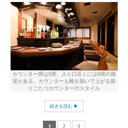
カウンター席は9席、入り口近くには8席の個
室がある。カウンターも靴を脱いで上がる掘
りごたつカウンターのスタイル
続きを読む ▶
1
2
3