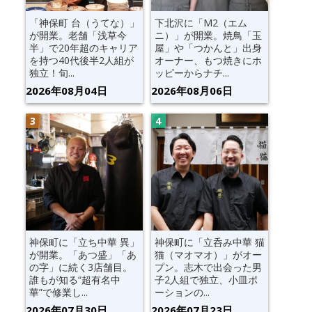
「神保町 台（うてな）」
下北沢に「M2（エム
が開業。老舗「浅草今
ニ）」が開業。焼鳥「玉
半」で20年超のキャリア
屋」や「つかんと」出身
を持つ40代後半2人組が
オーナー、もつ焼きにホ
独立！旬...
ッピーからナチ...
2026年08月04日
2026年08月06日
神保町に「立ち中華 異」
神保町に「立呑み中華 猫
が開業。「あつ盛」「あ
猫（マオマオ）」がオー
の字」に続く3店舗目。
プン。志木で出会った男
誰もが知る“超有名中
子2人組で独立、小皿ポ
華”で修業し...
ーションの...
2026年07月30日
2026年07月23日