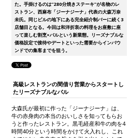
た。手掛けるのは“280分焼きステーキ”が名物のレ
ストラン、西麻布「ジーナジーナ」代表の大森万奈
未氏。同じビルの地下にある完全紹介制バーに続く3
店舗目となる。今回は和洋折衷の料理をお座敷に座
って楽しむ割烹×バルという新業態。リーズナブルな
価格設定で接待やデートといった需要からインバウ
ンドでの集客までを狙う。
高級レストランの間借り営業からスタートし
たリーズナブルなバル
大森氏が最初に作った「ジーナジーナ」は、
牛の赤身肉の本当のおいしさを知ってもらお
うと作ったレストラン。黒毛経産和牛の肉を4
時間40分という時間をかけて火入れし、これ