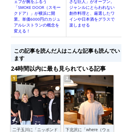
ェフが腕をふるう
さな巨人」がオープン。
「SMOKE DOOR（スモー
ジャンルにとらわれない
クドア）」が横浜に開
創作料理と、厳選したワ
業。単価6000円のカジュ
インや日本酒をグラスで
アルレストランの概念を
楽しませる
変える！
この記事を読んだ人はこんな記事も読んでい
ます
24時間以内に最も見られている記事
二子玉川に「ニッポンド
下北沢に「where（ウェ