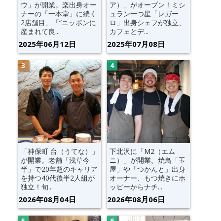
ウ」が開業。楽出身オー
ア）」がオープン！ミシ
ナーの「一本堂」に続く
ュラン一つ星「レガー
2店舗目、「“ニッポンに
ロ」出身シェフが独立、
産まれて良...
カフェとデ...
2025年06月12日
2025年07月08日
「神保町 台（うてな）」
下北沢に「M2（エム
が開業。老舗「浅草今
ニ）」が開業。焼鳥「玉
半」で20年超のキャリア
屋」や「つかんと」出身
を持つ40代後半2人組が
オーナー、もつ焼きにホ
独立！旬...
ッピーからナチ...
2026年08月04日
2026年08月06日