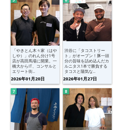
「やきとん木々家（はや
渋谷に「タコストリー
しや）」のれん分け1号
ト」がオープン！豚一頭
店が高田馬場に開業。一
分の旨味を詰め込んだカ
橋大からIT、コンサルと
ルニタス1本で勝負する
エリート街...
タコスと陽気な...
2026年01月20日
2026年01月27日