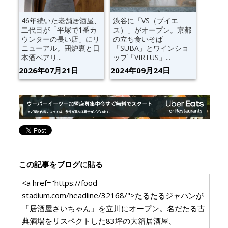
46年続いた老舗居酒屋、
渋谷に「VS（ブイエ
二代目が「平塚で1番カ
ス）」がオープン。京都
ウンターの長い店」にリ
の立ち食いそば
ニューアル。囲炉裏と日
「SUBA」とワインショ
本酒ペアリ...
ップ「VIRTUS」...
2026年07月21日
2024年09月24日
この記事をブログに貼る
<a href="https://food-
stadium.com/headline/32168/">たるたるジャパンが
「居酒屋さいちゃん」を立川にオープン。名だたる古
典酒場をリスペクトした83坪の大箱居酒屋、