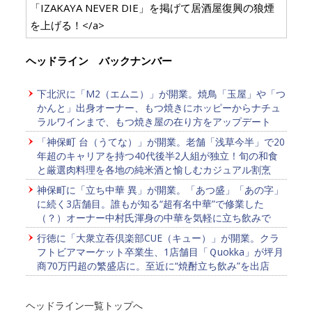
「IZAKAYA NEVER DIE」を掲げて居酒屋復興の狼煙
を上げる！</a>
ヘッドライン バックナンバー
下北沢に「M2（エムニ）」が開業。焼鳥「玉屋」や「つ
かんと」出身オーナー、もつ焼きにホッピーからナチュ
ラルワインまで、もつ焼き屋の在り方をアップデート
「神保町 台（うてな）」が開業。老舗「浅草今半」で20
年超のキャリアを持つ40代後半2人組が独立！旬の和食
と厳選肉料理を各地の純米酒と愉しむカジュアル割烹
神保町に「立ち中華 異」が開業。「あつ盛」「あの字」
に続く3店舗目。誰もが知る“超有名中華”で修業した
（？）オーナー中村氏渾身の中華を気軽に立ち飲みで
行徳に「大衆立吞倶楽部CUE（キュー）」が開業。クラ
フトビアマーケット卒業生、1店舗目「Ｑuokka」が坪月
商70万円超の繁盛店に。至近に“焼酎立ち飲み”を出店
ヘッドライン一覧トップへ