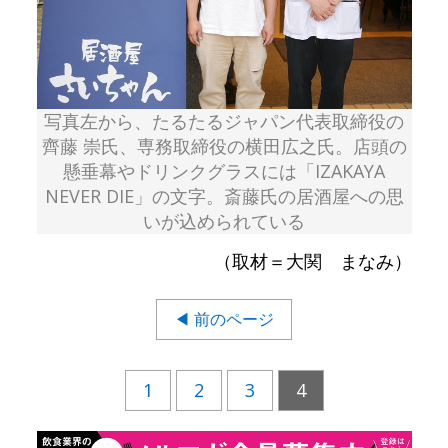
写真左から、たるたるジャパン代表取締役の
齊藤 崇氏、専務取締役の横田広之氏。店頭の
懸垂幕やドリンクグラスには「IZAKAYA
NEVER DIE」の文字。斎藤氏の居酒屋への思
いが込められている
（取材＝大関 まなみ）
◀ 前のページ
1
2
3
4