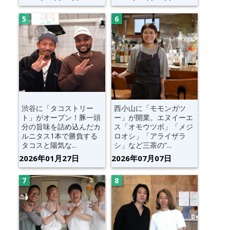
渋谷に「タコストリー
西小山に「モモンガツ
ト」がオープン！豚一頭
ー」が開業。エヌイーエ
分の旨味を詰め込んだカ
ス「オモウツボ」「メジ
ルニタス1本で勝負する
ロオシ」「アライザラ
タコスと陽気な...
シ」など三茶の“...
2026年01月27日
2026年07月07日