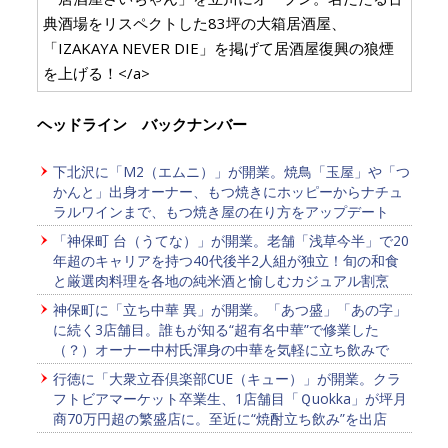
典酒場をリスペクトした83坪の大箱居酒屋、
「IZAKAYA NEVER DIE」を掲げて居酒屋復興の狼煙
を上げる！</a>
ヘッドライン バックナンバー
下北沢に「M2（エムニ）」が開業。焼鳥「玉屋」や「つ
かんと」出身オーナー、もつ焼きにホッピーからナチュ
ラルワインまで、もつ焼き屋の在り方をアップデート
「神保町 台（うてな）」が開業。老舗「浅草今半」で20
年超のキャリアを持つ40代後半2人組が独立！旬の和食
と厳選肉料理を各地の純米酒と愉しむカジュアル割烹
神保町に「立ち中華 異」が開業。「あつ盛」「あの字」
に続く3店舗目。誰もが知る“超有名中華”で修業した
（？）オーナー中村氏渾身の中華を気軽に立ち飲みで
行徳に「大衆立吞倶楽部CUE（キュー）」が開業。クラ
フトビアマーケット卒業生、1店舗目「Ｑuokka」が坪月
商70万円超の繁盛店に。至近に“焼酎立ち飲み”を出店