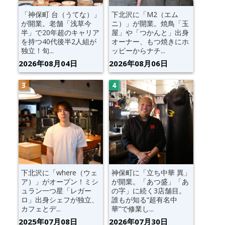
「神保町 台（うてな）」
下北沢に「M2（エム
が開業。老舗「浅草今
ニ）」が開業。焼鳥「玉
半」で20年超のキャリア
屋」や「つかんと」出身
を持つ40代後半2人組が
オーナー、もつ焼きにホ
独立！旬...
ッピーからナチ...
2026年08月04日
2026年08月06日
下北沢に「where（ウェ
神保町に「立ち中華 異」
ア）」がオープン！ミシ
が開業。「あつ盛」「あ
ュラン一つ星「レガー
の字」に続く3店舗目。
ロ」出身シェフが独立、
誰もが知る“超有名中
カフェとデ...
華”で修業し...
2025年07月08日
2026年07月30日