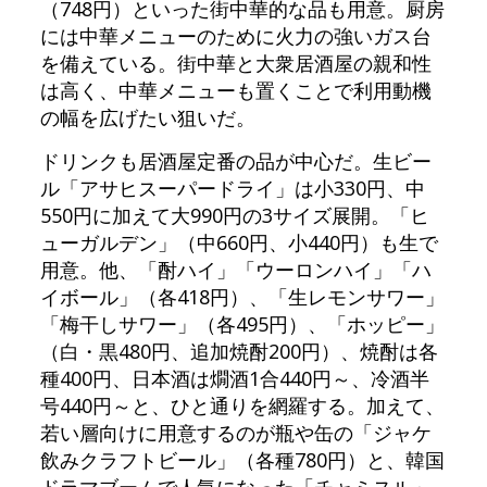
（748円）といった街中華的な品も用意。厨房
には中華メニューのために火力の強いガス台
を備えている。街中華と大衆居酒屋の親和性
は高く、中華メニューも置くことで利用動機
の幅を広げたい狙いだ。
ドリンクも居酒屋定番の品が中心だ。生ビー
ル「アサヒスーパードライ」は小330円、中
550円に加えて大990円の3サイズ展開。「ヒ
ューガルデン」（中660円、小440円）も生で
用意。他、「酎ハイ」「ウーロンハイ」「ハ
イボール」（各418円）、「生レモンサワー」
「梅干しサワー」（各495円）、「ホッピー」
（白・黒480円、追加焼酎200円）、焼酎は各
種400円、日本酒は燗酒1合440円～、冷酒半
号440円～と、ひと通りを網羅する。加えて、
若い層向けに用意するのが瓶や缶の「ジャケ
飲みクラフトビール」（各種780円）と、韓国