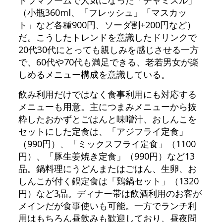
ドラマブームで人気になった「チャミスル」
（小瓶360ml、「フレッシュ」「マスカッ
ト」など各種900円、ソーダ割+200円など）
だ。こうしたトレンドを意識したドリンクで
20代30代にとっても親しみを感じさせる一方
で、60代や70代も満足できる、老若男女が楽
しめるメニュー構成を意識している。
飲み利用だけではなく食事利用にも対応する
メニューも用意。主につまみメニューから抜
粋したおかずとごはんと味噌汁、おしんこを
セットにした定食は、「アジフライ定食」
（990円）、「ミックスフライ定食」（1100
円）、「豚生姜焼き定食」（990円）など13
品。鍋料理にうどんまたはごはん、生卵、お
しんこが付く鍋定食は「鶏鍋セット」（1320
円）など3品。ディナー帯は飲酒利用のお客が
メインだが食事使いも可能。一方でランチ利
用はもちろん昼飲みも歓迎しており、昼夜問