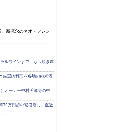
roEL」を開業。新概念のネオ・フレン
ュラルワインまで、もつ焼き屋
食と厳選肉料理を各地の純米酒
？）オーナー中村氏渾身の中
商70万円超の繁盛店に。至近