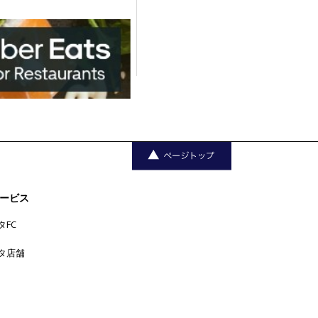
ービス
タFC
タ店舗