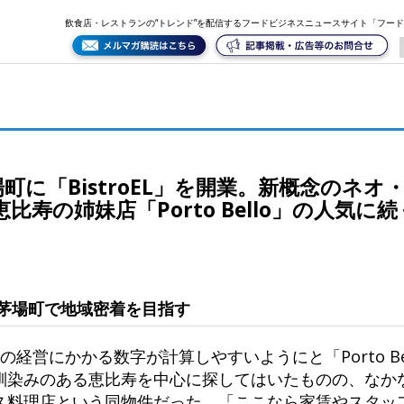
念のネオ・フレンチ×自然派ワインをコンセプトに、恵比寿の姉妹店「Porto Bello」の人気に続く！
飲食店・レストランの“トレンド”を配信するフードビジネスニュースサイト「フー
が茅場町に「BistroEL」を開業。新概念のネ
寿の姉妹店「Porto Bello」の人気に
茅場町で地域密着を目指す
経営にかかる数字が計算しやすいようにと「Porto Be
馴染みのある恵比寿を中心に探してはいたものの、なか
ス料理店という同物件だった。「ここなら家賃やスタッ