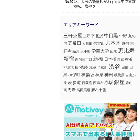
ン。大分の繁盛店がわずか2年で東京
No.10
移転、塩やタ
三軒茶屋
中目黒
下北沢
中野
丸の
上野
六本木
五反田
吉
内
代官山
人形町
原宿
恵比寿
学芸大学
祥寺
大手町
広尾
品川
新宿
新橋
日本橋
横浜
新宿三丁目
東京
渋谷
池袋
浅草
目
池尻大橋
浜松町
田町
神楽坂
神田
黒
神保町
神泉
秋葉原
自由が
銀座
赤坂
表参道
丘
西荻窪
西麻布
青山
高円寺
麻布十番
高田馬場