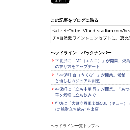
この記事をブログに貼る
<a href="https://food-stadiu
チ×自然派ワインをコンセプトに、恵比寿の姉
ヘッドライン バックナンバー
下北沢に「M2（エムニ）」が開業。焼
の在り方をアップデート
「神保町 台（うてな）」が開業。老舗「
と愉しむカジュアル割烹
神保町に「立ち中華 異」が開業。「あつ
華を気軽に立ち飲みで
行徳に「大衆立吞倶楽部CUE（キュー）
に“焼酎立ち飲み”を出店
ヘッドライン一覧トップへ