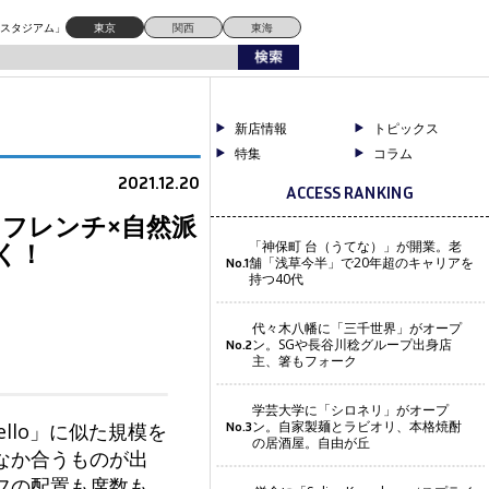
ドスタジアム」
東京
関西
東海
新店情報
トピックス
特集
コラム
2021.12.20
ACCESS RANKING
オ・フレンチ×自然派
続く！
「神保町 台（うてな）」が開業。老
舗「浅草今半」で20年超のキャリアを
No.1
持つ40代
代々木八幡に「三千世界」がオープ
ン。SGや長谷川稔グループ出身店
No.2
主、箸もフォーク
学芸大学に「シロネリ」がオープ
ン。自家製麺とラビオリ、本格焼酎
llo」に似た規模を
No.3
の居酒屋。自由が丘
なか合うものが出
フの配置も席数も