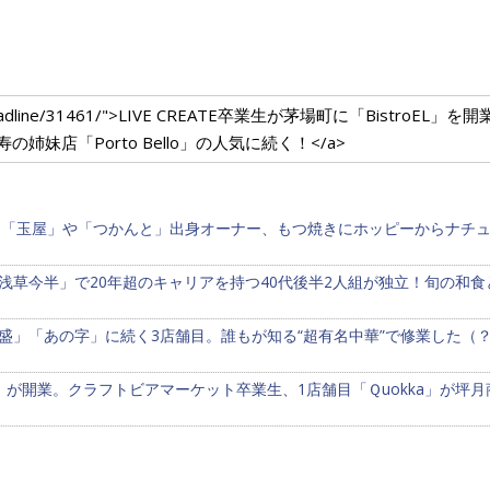
m.com/headline/31461/">LIVE CREATE卒業生が茅場町に「Bist
妹店「Porto Bello」の人気に続く！</a>
鳥「玉屋」や「つかんと」出身オーナー、もつ焼きにホッピーからナチ
浅草今半」で20年超のキャリアを持つ40代後半2人組が独立！旬の和
盛」「あの字」に続く3店舗目。誰もが知る“超有名中華”で修業した（
」が開業。クラフトビアマーケット卒業生、1店舗目「Ｑuokka」が坪月