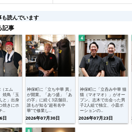
事も読んでいます
る記事
2（エム
神保町に「立ち中華 異」
神保町に「立呑み中華 猫
。焼鳥「玉
が開業。「あつ盛」「あ
猫（マオマオ）」がオー
んと」出身
の字」に続く3店舗目。
プン。志木で出会った男
つ焼きにホ
誰もが知る“超有名中
子2人組で独立、小皿ポ
..
華”で修業し...
ーションの...
06日
2026年07月30日
2026年07月23日