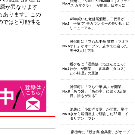
鎌倉に「Splice Kamakura（スプライ
No.4
ス カマクラ）」が開業。日本人に
客層が異なります
もあります。この
46年続いた老舗居酒屋、二代目が
のではと可能性を
「平塚で1番カウンターの長い店」に
No.5
リニューアル。
神保町に「立呑み中華 猫猫（マオマ
オ）」がオープン。志木で出会った
No.6
男子2人組で独
幡ケ谷に「涅槃処（ねはんどころ）
わか」が開業。「多幸寿（タコス）
No.7
と小料理」の居酒
神保町に「立ち中華 異」が開業。
「あつ盛」「あの字」に続く3店舗
No.8
目。誰もが知る“
池袋に「小出洋食堂」が開業。星付
きから居酒屋まで経験した33歳、イ
No.9
タリアン、フレ
豪徳寺に「焼き鳥 金兵衛」がオープ