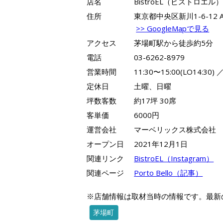
店名
BistroEL（ビストロエル
住所
東京都中央区新川1-6-12 
>> GoogleMapで見る
アクセス
茅場町駅から徒歩約5分
電話
03-6262-8979
営業時間
11:30〜15:00(LO14:30) 
定休日
土曜、日曜
坪数客数
約17坪 30席
客単価
6000円
運営会社
マーベリックス株式会社
オープン日
2021年12月1日
関連リンク
BistroEL（Instagram）
関連ページ
Porto Bello（記事）
※店舗情報は取材当時の情報です。最新
茅場町