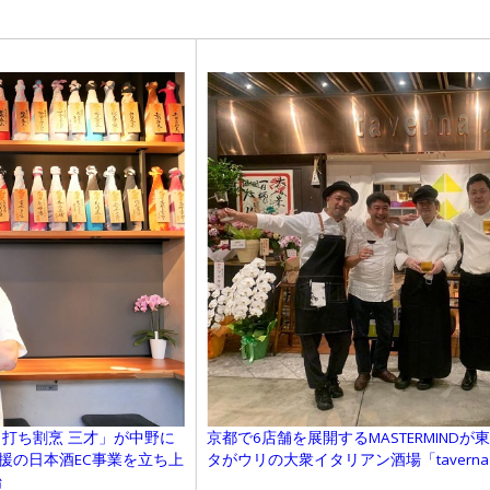
打ち割烹 三才」が中野に
京都で6店舗を展開するMASTERMIND
援の日本酒EC事業を立ち上
タがウリの大衆イタリアン酒場「tavern
始