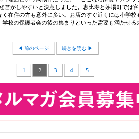
ぼ同じで経営がしやすいと決意しました。恵比寿と茅場町では
なく在住の方も意外に多い。お店のすぐ近くには小学校
、学校の保護者会の後の集まりといった需要も満たせる
◀ 前のページ
続きを読む ▶
1
2
3
4
5