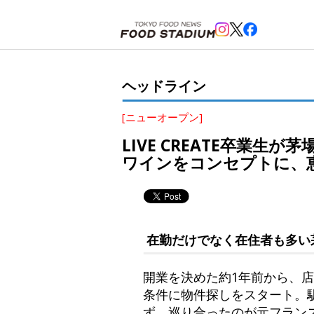
ホーム
>
ヘッドライン
>
茅場町
>
LIVE CREATE卒業生が茅場町に「BistroEL」を開業。新概
ヘッドライン
[ニューオープン]
LIVE CREATE卒業生
ワインをコンセプトに、恵比
在勤だけでなく在住者も多い
開業を決めた約1年前から、店の
条件に物件探しをスタート。
ず、巡り合ったのが元フラン