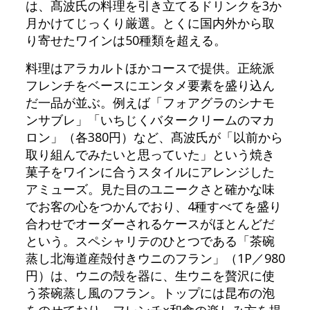
は、髙波氏の料理を引き立てるドリンクを3か
月かけてじっくり厳選。とくに国内外から取
り寄せたワインは50種類を超える。
料理はアラカルトほかコースで提供。正統派
フレンチをベースにエンタメ要素を盛り込ん
だ一品が並ぶ。例えば「フォアグラのシナモ
ンサブレ」「いちじくバタークリームのマカ
ロン」（各380円）など、髙波氏が「以前から
取り組んでみたいと思っていた」という焼き
菓子をワインに合うスタイルにアレンジした
アミューズ。見た目のユニークさと確かな味
でお客の心をつかんでおり、4種すべてを盛り
合わせでオーダーされるケースがほとんどだ
という。スペシャリテのひとつである「茶碗
蒸し北海道産殻付きウニのフラン」（1P／980
円）は、ウニの殻を器に、生ウニを贅沢に使
う茶碗蒸し風のフラン。トップには昆布の泡