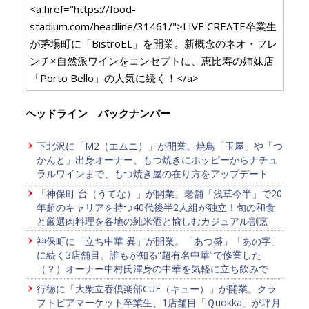
<a href="https://food-
stadium.com/headline/31461/">LIVE CREATE卒業生
が茅場町に「BistroEL」を開業。新概念のネオ・フレ
ンチ×自然派ワインをコンセプトに、恵比寿の姉妹店
「Porto Bello」の人気に続く！</a>
ヘッドライン バックナンバー
下北沢に「M2（エムニ）」が開業。焼鳥「玉屋」や「つ
かんと」出身オーナー、もつ焼きにホッピーからナチュ
ラルワインまで、もつ焼き屋の在り方をアップデート
「神保町 台（うてな）」が開業。老舗「浅草今半」で20
年超のキャリアを持つ40代後半2人組が独立！旬の和食
と厳選肉料理を各地の純米酒と愉しむカジュアル割烹
神保町に「立ち中華 異」が開業。「あつ盛」「あの字」
に続く3店舗目。誰もが知る“超有名中華”で修業した
（？）オーナー中村氏渾身の中華を気軽に立ち飲みで
行徳に「大衆立吞倶楽部CUE（キュー）」が開業。クラ
フトビアマーケット卒業生、1店舗目「Ｑuokka」が坪月