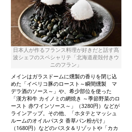
日本人が作るフランス料理が好きだと話す髙
波シェフのスペシャリテ「北海道産殻付きウ
ニのフラン」
メインはガラスドームに燻製の香りを閉じ込
めた「イベリコ豚のロースト～瞬間燻製 マ
デラ酒のソース～」や、希少部位を使った
「漢方和牛 カイノミの網焼き ～季節野菜のロ
ースト 赤ワインソース～」（3280円）などが
ラインアップ。その他、「ホタテとマッシュ
ルームのオイルパスタ 香草パン粉がけ」
（1680円）などのパスタ＆リゾットや「カカ