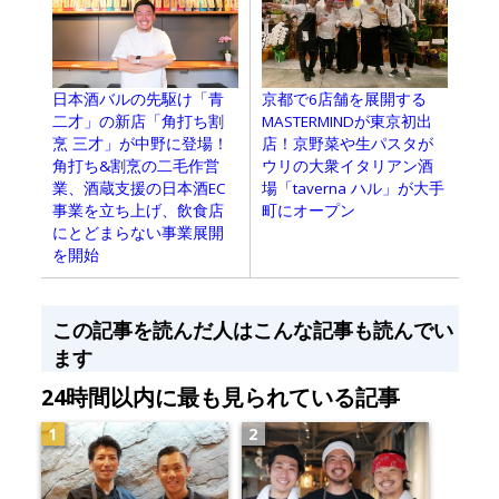
日本酒バルの先駆け「青
京都で6店舗を展開する
二才」の新店「角打ち割
MASTERMINDが東京初出
烹 三才」が中野に登場！
店！京野菜や生パスタが
角打ち&割烹の二毛作営
ウリの大衆イタリアン酒
業、酒蔵支援の日本酒EC
場「taverna ハル」が大手
事業を立ち上げ、飲食店
町にオープン
にとどまらない事業展開
を開始
この記事を読んだ人はこんな記事も読んでい
ます
24時間以内に最も見られている記事