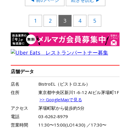
◀ 前のページ
続きを読む ▶
1
2
3
4
5
店舗データ
店名
BistroEL（ビストロエル）
住所
東京都中央区新川1-6-12 AIビル茅場町1F
>> GoogleMapで見る
アクセス
茅場町駅から徒歩約5分
電話
03-6262-8979
営業時間
11:30〜15:00(LO14:30) ／17:30〜