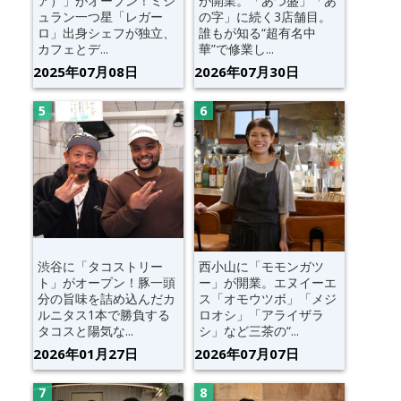
ア）」がオープン！ミシ
が開業。「あつ盛」「あ
ュラン一つ星「レガー
の字」に続く3店舗目。
ロ」出身シェフが独立、
誰もが知る“超有名中
カフェとデ...
華”で修業し...
2025年07月08日
2026年07月30日
渋谷に「タコストリー
西小山に「モモンガツ
ト」がオープン！豚一頭
ー」が開業。エヌイーエ
分の旨味を詰め込んだカ
ス「オモウツボ」「メジ
ルニタス1本で勝負する
ロオシ」「アライザラ
タコスと陽気な...
シ」など三茶の“...
2026年01月27日
2026年07月07日