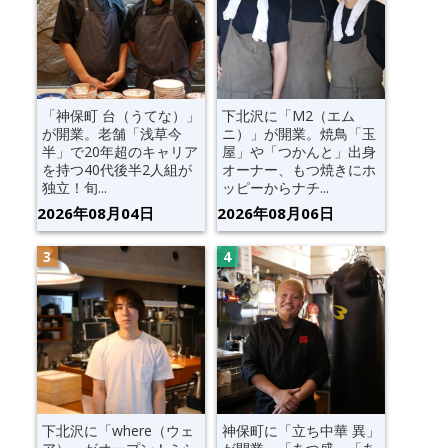
「神保町 台（うてな）」
下北沢に「M2（エム
が開業。老舗「浅草今
ニ）」が開業。焼鳥「玉
半」で20年超のキャリア
屋」や「つかんと」出身
を持つ40代後半2人組が
オーナー、もつ焼きにホ
独立！旬...
ッピーからナチ...
2026年08月04日
2026年08月06日
下北沢に「where（ウェ
神保町に「立ち中華 異」