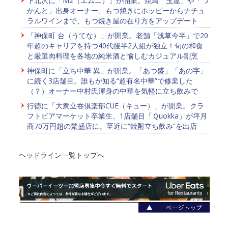
下北沢に「M2（エムニ）」が開業。焼鳥「玉屋」や「つ
かんと」出身オーナー、もつ焼きにホッピーからナチュ
ラルワインまで、もつ焼き屋の在り方をアップデート
「神保町 台（うてな）」が開業。老舗「浅草今半」で20
年超のキャリアを持つ40代後半2人組が独立！旬の和食
と厳選肉料理を各地の純米酒と愉しむカジュアル割烹
神保町に「立ち中華 異」が開業。「あつ盛」「あの字」
に続く3店舗目。誰もが知る“超有名中華”で修業した
（？）オーナー中村氏渾身の中華を気軽に立ち飲みで
行徳に「大衆立吞倶楽部CUE（キュー）」が開業。クラ
フトビアマーケット卒業生、1店舗目「Ｑuokka」が坪月
商70万円超の繁盛店に。至近に“焼酎立ち飲み”を出店
ヘッドライン一覧トップへ