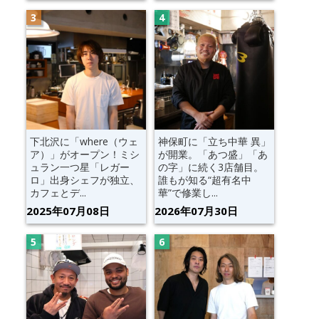
下北沢に「where（ウェ
神保町に「立ち中華 異」
ア）」がオープン！ミシ
が開業。「あつ盛」「あ
ュラン一つ星「レガー
の字」に続く3店舗目。
ロ」出身シェフが独立、
誰もが知る“超有名中
カフェとデ...
華”で修業し...
2025年07月08日
2026年07月30日