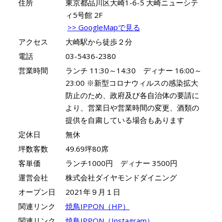
住所
東京都品川区大崎1-6-5 大崎ニューシテ
ィ5号館 2F
>> GoogleMapで見る
アクセス
大崎駅から徒歩２分
電話
03-5436-2380
営業時間
ランチ 11:30～14:30 ディナー 16:00～
23:00 ※新型コロナウィルスの感染拡大
防止のため、政府及び各自治体の要請に
より、営業日や営業時間の変更、酒類の
提供を自粛している場合もあります
定休日
無休
坪数客数
49.69坪80席
客単価
ランチ1000円 ディナー 3500円
運営会社
株式会社ダイヤモンドダイニング
オープン日
2021年９月１日
関連リンク
焼鳥IPPON（HP）
関連リンク
焼鳥IPPON（Instagram）