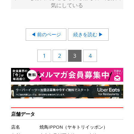
気にしている
◀ 前のページ
続きを読む ▶
1
2
3
4
店舗データ
店名
焼鳥IPPON（ヤキトリイッポン）