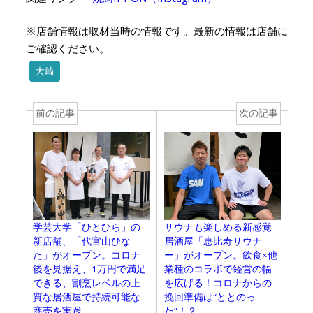
※店舗情報は取材当時の情報です。最新の情報は店舗に
ご確認ください。
大崎
前の記事
次の記事
学芸大学「ひとひら」の
サウナも楽しめる新感覚
新店舗、「代官山ひな
居酒屋「恵比寿サウナ
た」がオープン。コロナ
ー」がオープン。飲食×他
後を見据え、1万円で満足
業種のコラボで経営の幅
できる、割烹レベルの上
を広げる！コロナからの
質な居酒屋で持続可能な
挽回準備は“ととのっ
商売を実践
た”！？