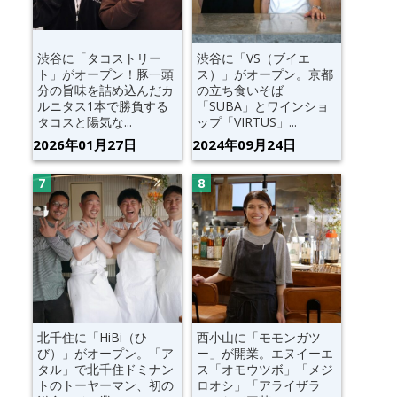
渋谷に「タコストリー
渋谷に「VS（ブイエ
ト」がオープン！豚一頭
ス）」がオープン。京都
分の旨味を詰め込んだカ
の立ち食いそば
ルニタス1本で勝負する
「SUBA」とワインショ
タコスと陽気な...
ップ「VIRTUS」...
2026年01月27日
2024年09月24日
北千住に「HiBi（ひ
西小山に「モモンガツ
び）」がオープン。「ア
ー」が開業。エヌイーエ
タル」で北千住ドミナン
ス「オモウツボ」「メジ
トのトーヤーマン、初の
ロオシ」「アライザラ