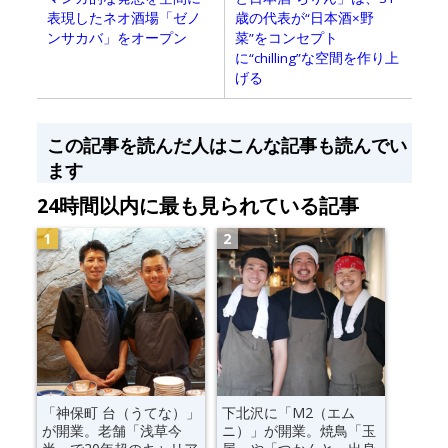
表現したネオ酒場「ゼノ
歳の代表が“日本酒×野
ンサカバ」をオープン
菜”をコンセプト
に“chilling”な空間を作り上
げる
この記事を読んだ人はこんな記事も読んでい
ます
24時間以内に最も見られている記事
「神保町 台（うてな）」
下北沢に「M2（エム
が開業。老舗「浅草今
ニ）」が開業。焼鳥「玉