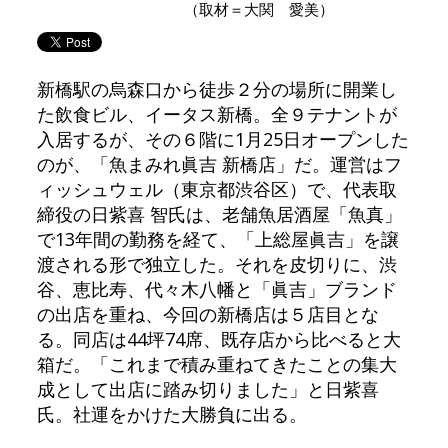
（取材＝大関 愛美）
新橋駅の烏森口から徒歩２分の場所に開業し
た飲食ビル、イータス新橋。全９テナントが
入居するが、その６階に1月25日オープンした
のが、「魚まみれ眞吉 新橋店」だ。運営はフ
ィッシュウェル（東京都渋谷区）で、代表取
締役の日紫喜 智氏は、老舗魚居酒屋「魚真」
で13年間の勤務を経て、「上総屋眞吉」を譲
渡される形で独立した。それを皮切りに、渋
谷、恵比寿、代々木八幡と「眞吉」ブランド
の出店を重ね、今回の新橋店は５店目とな
る。同店は44坪74席、既存店から比べると大
箱だ。「これまで積み重ねてきたことの集大
成として出店に踏み切りました」と日紫喜
氏。社運をかけた大勝負に出る。