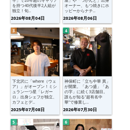
半」で20年超のキャリア
屋」や「つかんと」出身
を持つ40代後半2人組が
オーナー、もつ焼きにホ
独立！旬...
ッピーからナチ...
2026年08月04日
2026年08月06日
下北沢に「where（ウェ
神保町に「立ち中華 異」
ア）」がオープン！ミシ
が開業。「あつ盛」「あ
ュラン一つ星「レガー
の字」に続く3店舗目。
ロ」出身シェフが独立、
誰もが知る“超有名中
カフェとデ...
華”で修業し...
2025年07月08日
2026年07月30日