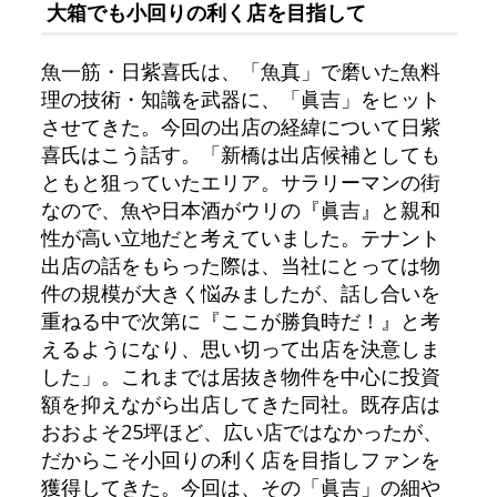
大箱でも小回りの利く店を目指して
魚一筋・日紫喜氏は、「魚真」で磨いた魚料
理の技術・知識を武器に、「眞吉」をヒット
させてきた。今回の出店の経緯について日紫
喜氏はこう話す。「新橋は出店候補としても
ともと狙っていたエリア。サラリーマンの街
なので、魚や日本酒がウリの『眞吉』と親和
性が高い立地だと考えていました。テナント
出店の話をもらった際は、当社にとっては物
件の規模が大きく悩みましたが、話し合いを
重ねる中で次第に『ここが勝負時だ！』と考
えるようになり、思い切って出店を決意しま
した」。これまでは居抜き物件を中心に投資
額を抑えながら出店してきた同社。既存店は
おおよそ25坪ほど、広い店ではなかったが、
だからこそ小回りの利く店を目指しファンを
獲得してきた。今回は、その「眞吉」の細や