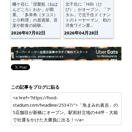
幡ケ谷に「涅槃処（ねは
北千住に「HiBi（ひ
んどころ）わか」が開
び）」がオープン。「ア
業。「多幸寿（タコス）
タル」で北千住ドミナン
と小料理」の居酒屋、音
トのトーヤーマン、初の
楽や飲食の経験...
洋食ワイン業...
2026年07月02日
2026年04月28日
この記事をブログに貼る
<a href="https://food-
stadium.com/headline/25347/">「魚まみれ眞吉」の
5店舗目が新橋にオープン。駅前好立地の44坪・大箱
で社運をかけた大勝負に出る！</a>