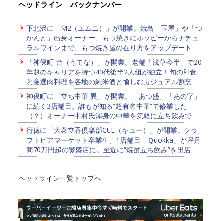
ヘッドライン バックナンバー
下北沢に「M2（エムニ）」が開業。焼鳥「玉屋」や「つ
かんと」出身オーナー、もつ焼きにホッピーからナチュ
ラルワインまで、もつ焼き屋の在り方をアップデート
「神保町 台（うてな）」が開業。老舗「浅草今半」で20
年超のキャリアを持つ40代後半2人組が独立！旬の和食
と厳選肉料理を各地の純米酒と愉しむカジュアル割烹
神保町に「立ち中華 異」が開業。「あつ盛」「あの字」
に続く3店舗目。誰もが知る“超有名中華”で修業した
（？）オーナー中村氏渾身の中華を気軽に立ち飲みで
行徳に「大衆立吞倶楽部CUE（キュー）」が開業。クラ
フトビアマーケット卒業生、1店舗目「Ｑuokka」が坪月
商70万円超の繁盛店に。至近に“焼酎立ち飲み”を出店
ヘッドライン一覧トップへ