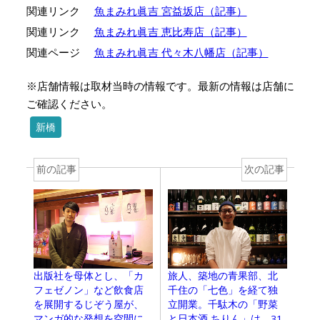
関連リンク
魚まみれ眞吉 宮益坂店（記事）
関連リンク
魚まみれ眞吉 恵比寿店（記事）
関連ページ
魚まみれ眞吉 代々木八幡店（記事）
※店舗情報は取材当時の情報です。最新の情報は店舗に
ご確認ください。
新橋
前の記事
次の記事
出版社を母体とし、「カ
旅人、築地の青果部、北
フェゼノン」など飲食店
千住の「七色」を経て独
を展開するじぞう屋が、
立開業。千駄木の「野菜
マンガ的な発想を空間に
と日本酒 ちりん」は、31