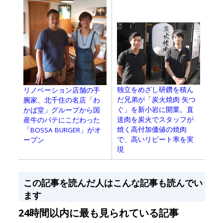
独立をめざし研鑽を積ん
リノベーション店舗の手
だ兄弟が「炭火焼肉 矢つ
腕家、北千住の名店「わ
ぐ」を新小岩に開業。直
かば堂」グループから国
送肉を炭火でスタッフが
産牛のパテにこだわった
焼く高付加価値の焼肉
「BOSSA BURGER」がオ
で、高いリピート率を実
ープン
現
この記事を読んだ人はこんな記事も読んでい
ます
24時間以内に最も見られている記事