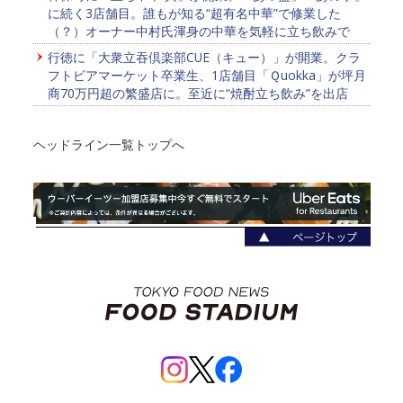
に続く3店舗目。誰もが知る“超有名中華”で修業した
（？）オーナー中村氏渾身の中華を気軽に立ち飲みで
行徳に「大衆立吞倶楽部CUE（キュー）」が開業。クラ
フトビアマーケット卒業生、1店舗目「Ｑuokka」が坪月
商70万円超の繁盛店に。至近に“焼酎立ち飲み”を出店
ヘッドライン一覧トップへ