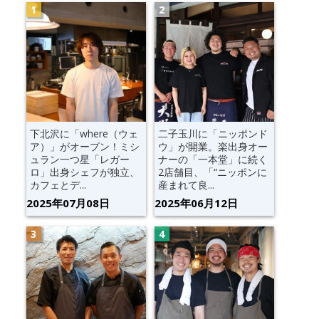
下北沢に「where（ウェ
二子玉川に「ニッポンド
ア）」がオープン！ミシ
ウ」が開業。楽出身オー
ュラン一つ星「レガー
ナーの「一本堂」に続く
ロ」出身シェフが独立、
2店舗目、「“ニッポンに
カフェとデ...
産まれて良...
2025年07月08日
2025年06月12日