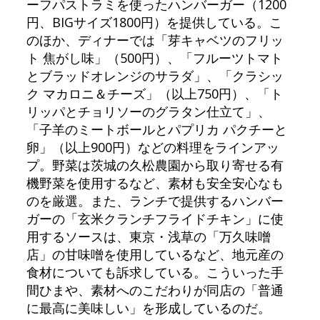
ーフパストラミを使ったハンバーガー（1200
円、BIGサイズ1800円）を提供している。こ
のほか、ディナーでは「芽キャベツのフリッ
ト 焦がし味」（500円）、「フルーツトマト
とブラッドオレンジのサラダ」、「クラシッ
ク マカロニ＆チーズ」（以上750円）、「ト
リッパとチョリソーのグラタン仕立て」、
「子羊のミートボールとパプリカ パクチーと
卵」（以上900円）などの料理をラインアッ
プ。野菜は茨城の久松農園から取り寄せる有
機野菜を使用するなど、素材も安全安心なも
のを厳選。また、ランチで提供するハンバー
ガーの「玄米クランチフライドチキン」に使
用するソースは、東京・浅草の「万久味噌
店」の甘味噌を使用しているなど、地元産の
食材についても訴求している。こういった手
間ひまや、素材へのこだわりが同店の「普通
に最高に美味しい」を形成しているのだ。