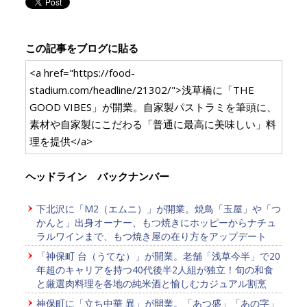
この記事をブログに貼る
<a href="https://food-
stadium.com/headline/21302/">浅草橋に「THE
GOOD VIBES」が開業。自家製パストラミを筆頭に、
素材や自家製にこだわる「普通に最高に美味しい」料
理を提供</a>
ヘッドライン バックナンバー
下北沢に「M2（エムニ）」が開業。焼鳥「玉屋」や「つ
かんと」出身オーナー、もつ焼きにホッピーからナチュ
ラルワインまで、もつ焼き屋の在り方をアップデート
「神保町 台（うてな）」が開業。老舗「浅草今半」で20
年超のキャリアを持つ40代後半2人組が独立！旬の和食
と厳選肉料理を各地の純米酒と愉しむカジュアル割烹
神保町に「立ち中華 異」が開業。「あつ盛」「あの字」