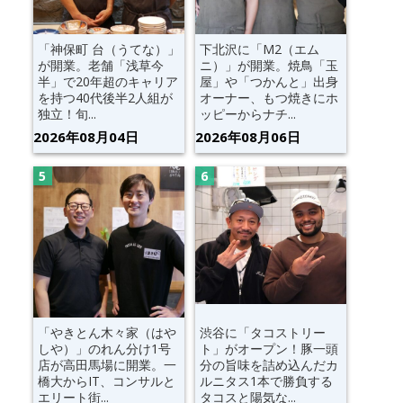
「神保町 台（うてな）」
下北沢に「M2（エム
が開業。老舗「浅草今
ニ）」が開業。焼鳥「玉
半」で20年超のキャリア
屋」や「つかんと」出身
を持つ40代後半2人組が
オーナー、もつ焼きにホ
独立！旬...
ッピーからナチ...
2026年08月04日
2026年08月06日
「やきとん木々家（はや
渋谷に「タコストリー
しや）」のれん分け1号
ト」がオープン！豚一頭
店が高田馬場に開業。一
分の旨味を詰め込んだカ
橋大からIT、コンサルと
ルニタス1本で勝負する
エリート街...
タコスと陽気な...