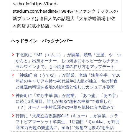
<a href="https://food-
stadium.com/headline/19848/">ファンクリックスの
新ブランドは連日人気の話題店「大衆炉端酒場 伊佐
木商店 武蔵小杉店」</a>
ヘッドライン バックナンバー
下北沢に「M2（エムニ）」が開業。焼鳥「玉屋」や「つ
かんと」出身オーナー、もつ焼きにホッピーからナチュ
ラルワインまで、もつ焼き屋の在り方をアップデート
「神保町 台（うてな）」が開業。老舗「浅草今半」で20
年超のキャリアを持つ40代後半2人組が独立！旬の和食
と厳選肉料理を各地の純米酒と愉しむカジュアル割烹
神保町に「立ち中華 異」が開業。「あつ盛」「あの字」
に続く3店舗目。誰もが知る“超有名中華”で修業した
（？）オーナー中村氏渾身の中華を気軽に立ち飲みで
行徳に「大衆立吞倶楽部CUE（キュー）」が開業。クラ
フトビアマーケット卒業生、1店舗目「Ｑuokka」が坪月
商70万円超の繁盛店に。至近に“焼酎立ち飲み”を出店