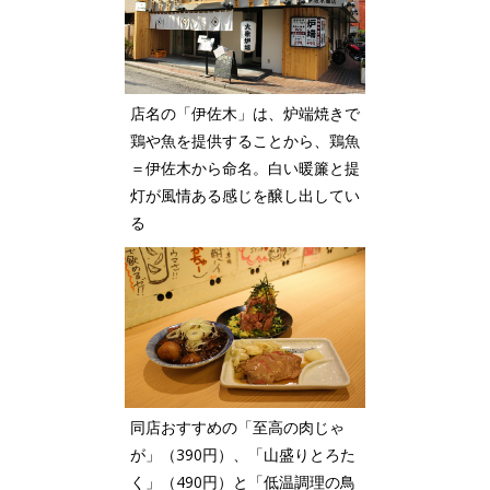
店名の「伊佐木」は、炉端焼きで
鶏や魚を提供することから、鶏魚
＝伊佐木から命名。白い暖簾と提
灯が風情ある感じを醸し出してい
る
同店おすすめの「至高の肉じゃ
が」（390円）、「山盛りとろた
く」（490円）と「低温調理の鳥