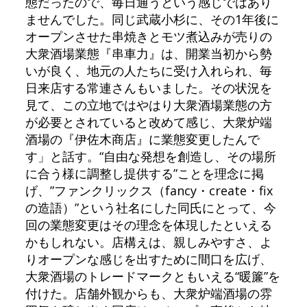
態だったので、毎日通うという感じではあり
ませんでした。同じ武蔵小杉に、その1年後に
オープンさせた串焼きとモツ煮込みが売りの
大衆酒場業態『串車力』は、開業当初から勢
いが良く、地元の人たちに受け入れられ、毎
日来店する常連さんもいました。その状況を
見て、この立地ではやはり大衆酒場業態の方
が必要とされていると改めて感じ、大衆炉端
酒場の『伊佐木商店』に業態変更したんで
す」と話す。“自由な発想を創造し、その場所
に合う様に調整し提供する”ことを理念に掲
げ、”ファンクリックス（fancy・create・fix
の造語）”という社名にした同氏にとって、今
回の業態変更はその理念を体現したといえる
かもしれない。店構えは、親しみやすさ、よ
りオープンな感じを出すために間口を広げ、
大衆酒場のトレードマークともいえる“暖簾”を
付けた。店舗外観からも、大衆炉端酒場の雰