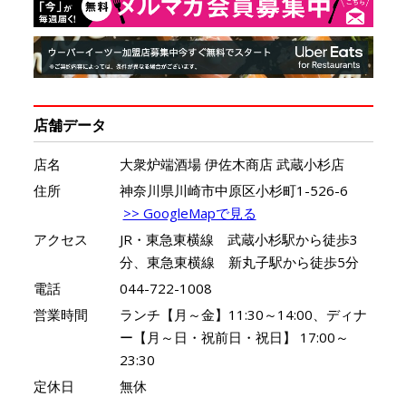
店舗データ
店名
大衆炉端酒場 伊佐木商店 武蔵小杉店
住所
神奈川県川崎市中原区小杉町1-526-6
>> GoogleMapで見る
アクセス
JR・東急東横線 武蔵小杉駅から徒歩3
分、東急東横線 新丸子駅から徒歩5分
電話
044-722-1008
営業時間
ランチ【月～金】11:30～14:00、ディナ
ー【月～日・祝前日・祝日】 17:00～
23:30
定休日
無休