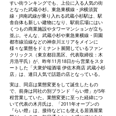
すい街ランキングでも、上位に入る人気の街
となった武蔵小杉。東急東横線・JR横須賀
線・JR南武線が乗り入れる武蔵小杉駅は、駅
舎自体も新しい建物になり、駅前広場にはい
くつもの商業施設やタワーマンションが立ち
並ぶ。そんな、武蔵小杉や東急東横線・田園
都市線沿線などの神奈川エリアをメインに
様々な業態をドミナント展開しているファン
クリックス（東京都目黒区、代表取締役：木
月浩平氏）が、昨年11月18日から営業をスタ
ートした「大衆炉端酒場 伊佐木商店 武蔵小杉
店」は、連日人気で話題の店となっている。
実は、同店は業態変更をして誕生したもの
で、前身は同社の別ブランド「らい燈」が5年
程営業していた。業態変更に至った経緯につ
いて代表の木月氏は、「2011年オープンの
『らい燈』は、接待などにも使える居酒屋業