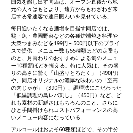
囲気を醸し出す同店は、オープン直後から地
元の人々はもとより、遠方からもわざわざ来
店する常連客で連日賑わいを見せている。
毎日通いたくなる酒場を目指す同店では、
鶏・魚・農園野菜などの各種炉端焼き料理や
大衆つまみなどを199円～500円以下のプライ
スで提供。メニュー数も55種類ほどの定番も
のと、月替わりのおすすめによる旬のメニュ
ー10種類ほどを揃える。特に人気は、その盛
りの高さに驚く「山盛りとろたく」（490円）
や、同店オリジナルの濃厚な味わいの「至高
の肉じゃが」（390円）、調理法にこだわった
「低温調理の鳥レバ刺し」（450円）など、ど
れも素材の新鮮さはもちろんのこと、さらに
ひと手間掛けられコストパフォーマンスの高
いメニュー内容になっている。
アルコールはおよそ60種類ほどで、その半分