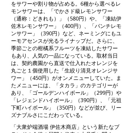
をサワーや割り物が占める。6種から選べるレ
モンサワーは、「でかさド級レモンサワー
（通称：どきれも）」（580円）や、「凍結伊
佐木レモンサワー」（400円）、「パンチレモ
ンサワー」（390円）など、ネーミングにもユ
ーモアセンスが光るライナップだ。さらに、
季節ごとの柑橘系フルーツを凍結したサワー
もあり、人気の一品になっている。取材当日
は、契約農園から直送で仕入れたオレンジを
丸ごと１個使用した「生絞り清見オレンジサ
ワー」（450円）がオンメニューしていた。ま
たメニューには、「タカラ」のカテゴリーが
あり、「ゴールデンハイボール」（299円）や
「レジェンドハイボール」（390円）、「元祖
下町ハイボール」（350円）などが並び、リー
ズナブルさにこだわっている。
「大衆炉端酒場 伊佐木商店」という新たなブ