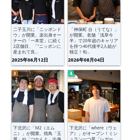
二子玉川に「ニッポンド
「神保町 台（うてな）」
ウ」が開業。楽出身オー
が開業。老舗「浅草今
ナーの「一本堂」に続く
半」で20年超のキャリア
2店舗目、「“ニッポンに
を持つ40代後半2人組が
産まれて良...
独立！旬...
2025年06月12日
2026年08月04日
下北沢に「M2（エム
下北沢に「where（ウェ
ニ）」が開業。焼鳥「玉
ア）」がオープン！ミシ
屋」や「つかんと」出身
ュラン一つ星「レガー