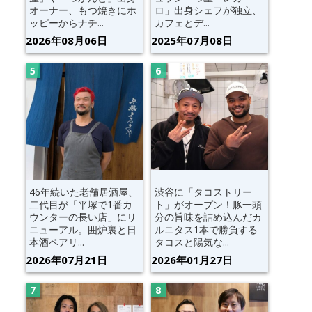
オーナー、もつ焼きにホ
ロ」出身シェフが独立、
ッピーからナチ...
カフェとデ...
2026年08月06日
2025年07月08日
46年続いた老舗居酒屋、
渋谷に「タコストリー
二代目が「平塚で1番カ
ト」がオープン！豚一頭
ウンターの長い店」にリ
分の旨味を詰め込んだカ
ニューアル。囲炉裏と日
ルニタス1本で勝負する
本酒ペアリ...
タコスと陽気な...
2026年07月21日
2026年01月27日