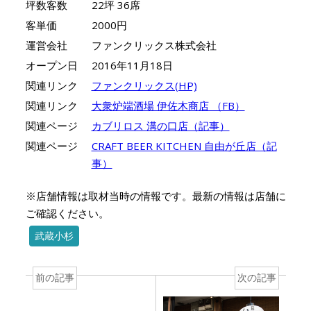
坪数客数
22坪 36席
客単価
2000円
運営会社
ファンクリックス株式会社
オープン日
2016年11月18日
関連リンク
ファンクリックス(HP)
関連リンク
大衆炉端酒場 伊佐木商店 （FB）
関連ページ
カブリロス 溝の口店（記事）
関連ページ
CRAFT BEER KITCHEN 自由が丘店（記
事）
※店舗情報は取材当時の情報です。最新の情報は店舗に
ご確認ください。
武蔵小杉
前の記事
次の記事