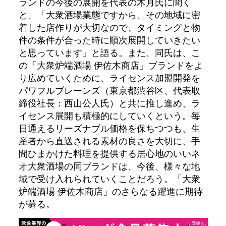
ランドの今後の展開を代表の木月氏に聞く
と、「大衆酒場業態ですから、その地域に密
着した店作りが大切なので、タイミングと物
件の条件が合った時に順次展開していきたい
と思っています」と語る。また、同氏は、こ
の「大衆炉端酒場 伊佐木商店」ブランドをよ
り広めていくために、ライセンス加盟開発を
パワフルブレーンズ（東京都渋谷区、代表取
締役社長：西山公人氏）と共に推し進め、ラ
イセンス展開も積極的にしていくという。毎
日通えるリーズナブル価格を保ちつつも、生
産者から直送される素材の良さを大切に、手
間ひまかけた料理を提供する居心地のいいネ
オ大衆酒場の同ブランドは、今後、様々な地
域で受け入れられていくことだろう。「大衆
炉端酒場 伊佐木商店」のさらなる躍進に期待
が募る。