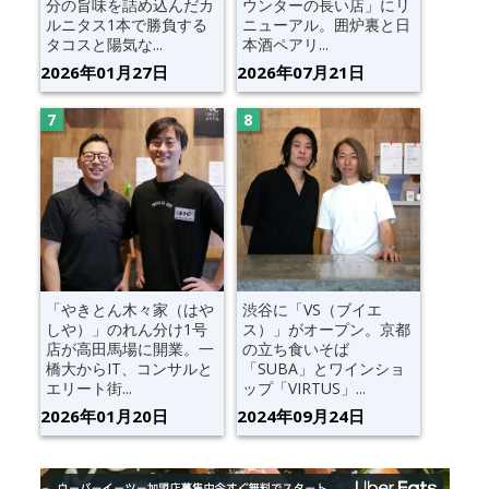
分の旨味を詰め込んだカ
ウンターの長い店」にリ
ルニタス1本で勝負する
ニューアル。囲炉裏と日
タコスと陽気な...
本酒ペアリ...
2026年01月27日
2026年07月21日
「やきとん木々家（はや
渋谷に「VS（ブイエ
しや）」のれん分け1号
ス）」がオープン。京都
店が高田馬場に開業。一
の立ち食いそば
橋大からIT、コンサルと
「SUBA」とワインショ
エリート街...
ップ「VIRTUS」...
2026年01月20日
2024年09月24日