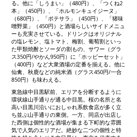
る。他に「しうまい」（480円）、「つくね2
本」（450円）、「ホルモンキュイジーヌ」
（680円）、「ポテサラ」（450円）、「猪味
噌野菜」（450円）と酒場らしいサイドメニュ
ーも充実させている。ドリンクはオリジナル
の塩レモン、塩トマト、梅割、葡萄割といっ
た甲類焼酎とソーダの割もの、サワー（グラ
ス350円/やかん950円）に「ホッピーセット」
（400円）など大衆酒場の定番を揃える。他に
仙禽、秋鹿などの純米酒（グラス450円/一合
850円）も味わえる。
東急線中目黒駅前、エリアを分断するように
環状線山手通りが通る中目黒。桜の名所と名
高い目黒川沿いにおしゃれ系飲食店が多く立
ち並ぶ山手通りの東側。一方、同店が出店し
た西側は個性的な酒場が集まる下町的な雰囲
気で人気のエリアだ。絶妙な二つの個性と特