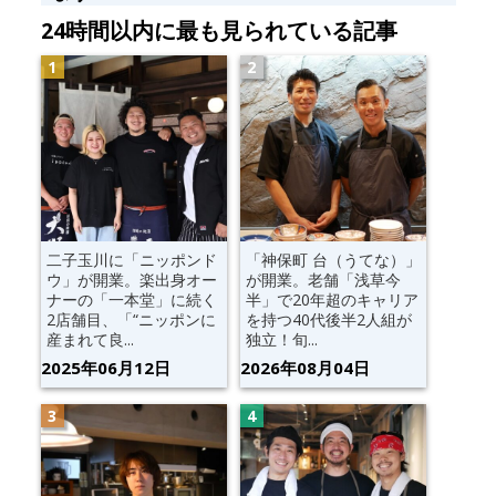
24時間以内に最も見られている記事
二子玉川に「ニッポンド
「神保町 台（うてな）」
ウ」が開業。楽出身オー
が開業。老舗「浅草今
ナーの「一本堂」に続く
半」で20年超のキャリア
2店舗目、「“ニッポンに
を持つ40代後半2人組が
産まれて良...
独立！旬...
2025年06月12日
2026年08月04日