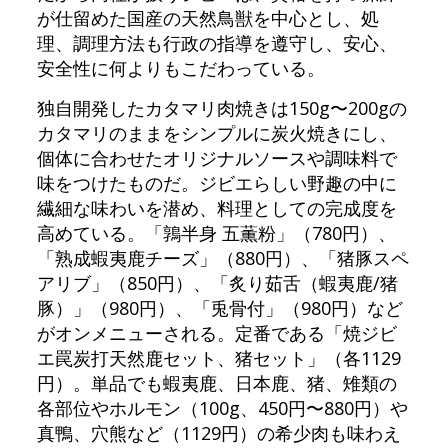
が仕留めた国産の天然鳥獣を中心とし、処
理、調理方法も行政の指導を遵守し、安心、
安全性に何よりもこだわっている。
独自開発したカタマリ肉焼きは150g〜200gの
カタマリのままをシンプルに炭火焼きにし、
個体に合わせたオリジナルソースや調味料で
味をつけたものだ。ジビエらしい野趣の中に
繊細な味わいを潜め、料理としての完成度を
高めている。「鶉半身 五薫粉」（780円）、
「熟成蝦夷鹿チーズ」（880円）、「猪豚スペ
アリブ」（850円）、「炙り茹舌（蝦夷鹿/猪
豚）」（980円）、「兎骨付」（980円）など
がオンメニューされる。定番である「焼ジビ
エ罠炭打天然鹿セット、猪セット」（各1129
円）。単品でも蝦夷鹿、日本鹿、猪、雉類の
各部位やホルモン（100g、450円〜880円）や
真鴨、穴熊など（1129円）の希少肉も味わえ