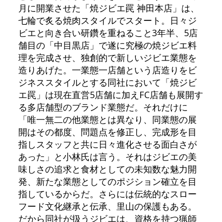
月に開業させた「焼ジビエ罠 神田本店」は、
七輪で炙る焼肉スタイルでスタート。日々ジ
ビエと向き合い研鑽を重ねること3年半、5店
舗目の「中目黒店」で遂に究極の焼ジビエ料
理を完成させ、独創的で新しいジビエ業態を
造りあげた。一業態一店舗という店造りをビ
ジネススタイルとする同社において「焼ジビ
エ罠」は現在直営5店舗に加えFC店舗も展開す
る多店舗型のブランド業態だ。それだけに
「唯一無二の他業態とは異なり、同業態の展
開はその都度、問題点を修正し、完成形を目
指しスタッフと共に日々進化させる面白さが
あった」と小林氏は言う。それはジビエの美
味しさの追求と食材としての未知数な魅力開
発、新たな業態としてのポジション確立を目
指しているからだ。さらには伝統的なスロー
フード文化継承と伝承、里山の保護もある。
だから同社が扱うジビエは、資格を持つ猟師