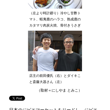
（左より時計廻り）冷やし甘酢ト
マト、蝦夷鹿のハラコ、熟成鹿の
カタマリ肉炭火焼、骨付きうさぎ
店主の前田優氏（右）とダイキこ
と斎藤大器さん（左）
（取材＝にしやま とみこ）
日本のジビエマーケットをリードし、ジビエ