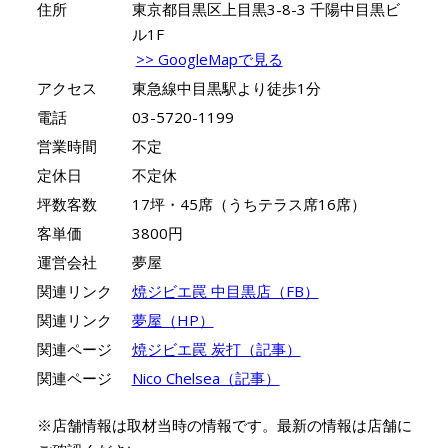
住所
東京都目黒区上目黒3-8-3 千陽中目黒ビ
ル1F
>> GoogleMapで見る
アクセス
東急線中目黒駅より徒歩1分
電話
03-5720-1199
営業時間
不定
定休日
不定休
坪数客数
17坪・45席（うちテラス席16席）
客単価
3800円
運営会社
夢屋
関連リンク
焼ジビエ罠 中目黒店（FB）
関連リンク
夢屋（HP）
関連ページ
焼ジビエ罠 炭打（記事）
関連ページ
Nico Chelsea（記事）
※店舗情報は取材当時の情報です。最新の情報は店舗に