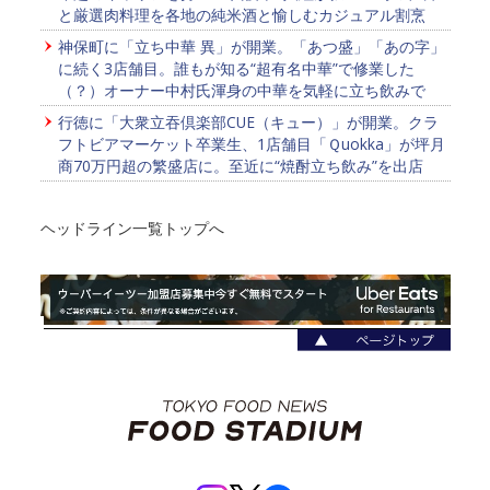
と厳選肉料理を各地の純米酒と愉しむカジュアル割烹
神保町に「立ち中華 異」が開業。「あつ盛」「あの字」
に続く3店舗目。誰もが知る“超有名中華”で修業した
（？）オーナー中村氏渾身の中華を気軽に立ち飲みで
行徳に「大衆立吞倶楽部CUE（キュー）」が開業。クラ
フトビアマーケット卒業生、1店舗目「Ｑuokka」が坪月
商70万円超の繁盛店に。至近に“焼酎立ち飲み”を出店
ヘッドライン一覧トップへ