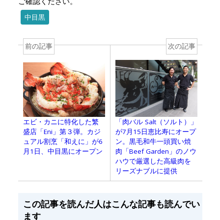
ご確認ください。
中目黒
前の記事
次の記事
「肉バル Salt（ソルト）」
エビ・カニに特化した繁
が7月15日恵比寿にオープ
盛店「Eni」第３弾。カジ
ン。黒毛和牛一頭買い焼
ュアル割烹「和えに」が6
肉「Beef Garden」のノウ
月1日、中目黒にオープン
ハウで厳選した高級肉を
リーズナブルに提供
この記事を読んだ人はこんな記事も読んでい
ます