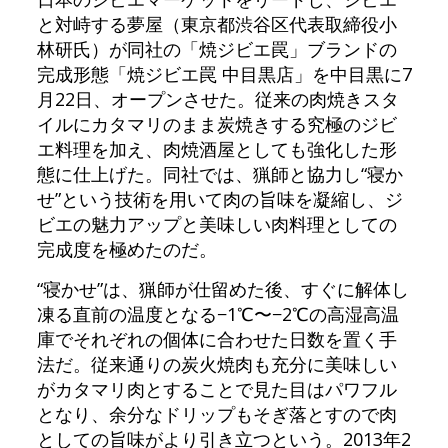
と対峙する夢屋（東京都渋谷区代表取締役小
林研氏）が同社の「焼ジビエ罠」ブランドの
完成形態「焼ジビエ罠 中目黒店」を中目黒に7
月22日、オープンさせた。従来の肉焼きスタ
イルにカタマリのまま炭焼きする究極のジビ
エ料理を加え、肉焼酒屋としても強化した形
態に仕上げた。同社では、猟師と協力し“寝か
せ”という技術を用いて肉の旨味を凝縮し、ジ
ビエの魅力アップと美味しい肉料理としての
完成度を極めたのだ。
“寝かせ”は、猟師が仕留めた後、すぐに解体し
凍る直前の温度となる−1℃〜−2℃の高湿高温
庫でそれぞれの個体に合わせた日数を置く手
法だ。従来通りの炭火焼肉も充分に美味しい
がカタマリ肉とすることで見た目はパワフル
となり、余分なドリップもそぎ落とすので肉
としての旨味がより引き立つという。2013年2