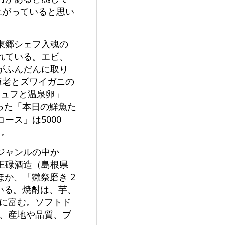
上がっていると思い
東郷シェフ入魂の
れている。エビ、
がふんだんに取り
海老とズワイガニの
リュフと温泉卵」
入った「本日の鮮魚た
ース」は5000
る。
ジャンルの中か
王碌酒造（島根県
か、「獺祭磨き 2
えている。焼酎は、芋、
ィに富む。ソフトド
ど、産地や品質、ブ