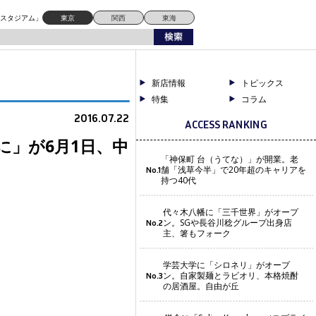
ドスタジアム」
東京
関西
東海
新店情報
トピックス
特集
コラム
2016.07.22
ACCESS RANKING
に」が6月1日、中
「神保町 台（うてな）」が開業。老
舗「浅草今半」で20年超のキャリアを
No.1
持つ40代
代々木八幡に「三千世界」がオープ
ン。SGや長谷川稔グループ出身店
No.2
主、箸もフォーク
学芸大学に「シロネリ」がオープ
ン。自家製麺とラビオリ、本格焼酎
No.3
の居酒屋。自由が丘