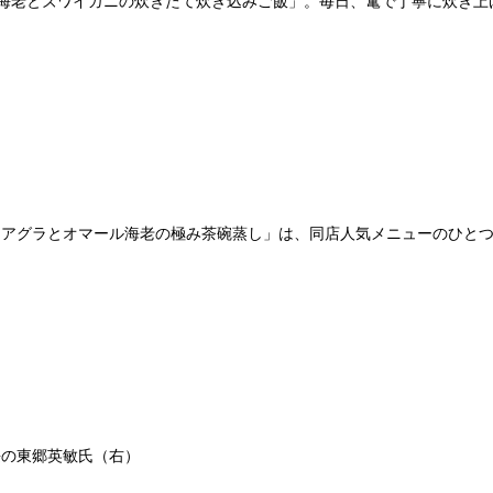
ール海老とズワイガニの炊きたて炊き込みご飯」。毎日、竃で丁寧に炊き
ォアグラとオマール海老の極み茶碗蒸し」は、同店人気メニューのひと
長の東郷英敏氏（右）