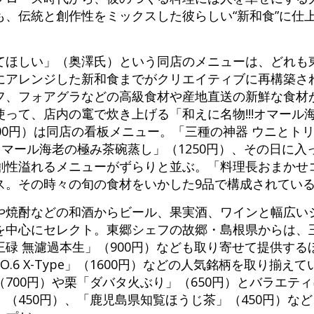
も、伝統と創作性をミックスした彼らしい“新和食”に仕
てほしい」（奥澤氏）という同店のメニューは、どれも
にアレンジした新和食までがクリエイティブに再構築さ
フ、フォアグラなどの高級食材や産地直送の新鮮な食材
って、店内の竃で炊き上げる「和えに名物!!!オマール
00円）は同店の看板メニュー。「三種の神器 ウニとト
オマール海老の極み茶碗蒸し」（1250円）、その日に
性溢れるメニューがずらりと並ぶ。「料理長おまかせコ
コース。その時々の旬の食材をいかした9品で構成されてい
や焼酎などの和酒からビール、果実酒、ワインと幅広い
を中心にセレクト。東郷シェフの故郷・島根県からは、
碌 無濾過本生」（900円）なども取り寄せて提供するほ
O.6 X-Type」（1600円）などの人気銘柄を取り揃
700円）や栗「ダバタ火ぶり」（650円）とバラエテ
（450円）、「鹿児島県知覧ほうじ茶」（450円）な