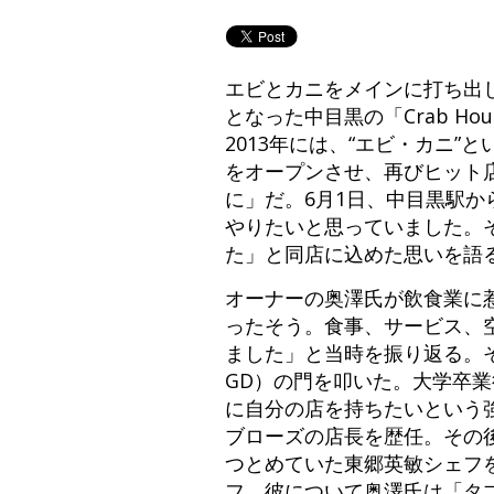
エビとカニをメインに打ち出
となった中目黒の「Crab Hous
2013年には、“エビ・カニ”と
をオープンさせ、再びヒット
に」だ。6月1日、中目黒駅
やりたいと思っていました。
た」と同店に込めた思いを語
オーナーの奥澤氏が飲食業に
ったそう。食事、サービス、
ました」と当時を振り返る。
GD）の門を叩いた。大学卒
に自分の店を持ちたいという
ブローズの店長を歴任。その
つとめていた東郷英敏シェフ
フ。彼について奥澤氏は「タ