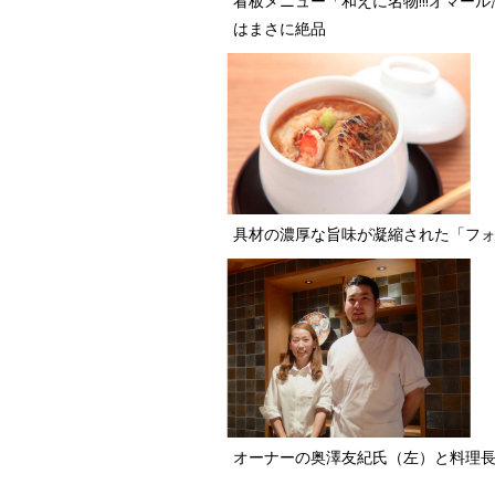
看板メニュー「和えに名物!!!オマ
はまさに絶品
具材の濃厚な旨味が凝縮された「フ
オーナーの奥澤友紀氏（左）と料理