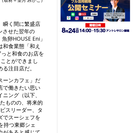
、瞬く間に繁盛店
ープンさせた翌年の
卵HOUSE Eni」
は和食業態「和え
ずっと和食のお店を
ることができまし
める注目店だ。
スーンカフェ」だ
店で働きたい思い
イニング（以下、
いたものの、将来的
ービスリーダー、タ
ズでスーシェフを
を持つ東郷シェ
力があると感じて