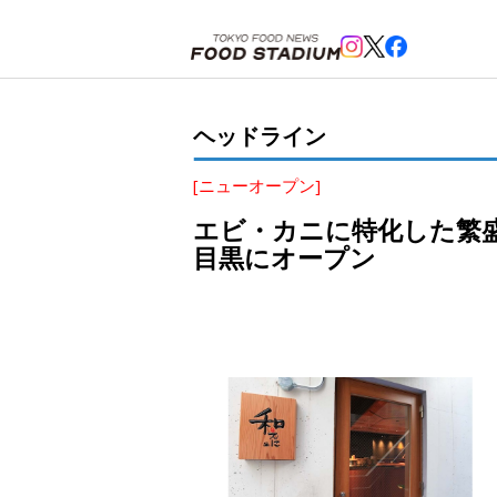
ホーム
>
ヘッドライン
>
中目黒
>
エビ・カニに特化した繁盛店「Eni」第３弾。カジュアル割烹「
ヘッドライン
[ニューオープン]
エビ・カニに特化した繁盛
目黒にオープン