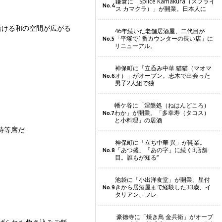
鎌倉に「Splice Kamakura（スプライ
No.4
ス カマクラ）」が開業。日本人に
着ける和の空間が広がる
46年続いた老舗居酒屋、二代目が
「平塚で1番カウンターの長い店」に
No.5
リニューアル。
神保町に「立呑み中華 猫猫（マオマ
オ）」がオープン。志木で出会った
No.6
男子2人組で独
幡ケ谷に「涅槃処（ねはんどころ）
わか」が開業。「多幸寿（タコス）
No.7
と小料理」の居酒
特等席だ
神保町に「立ち中華 異」が開業。
「あつ盛」「あの字」に続く3店舗
No.8
目。誰もが知る“
池袋に「小出洋食堂」が開業。星付
きから居酒屋まで経験した33歳、イ
No.9
タリアン、フレ
豪徳寺に「焼き鳥 金兵衛」がオープ