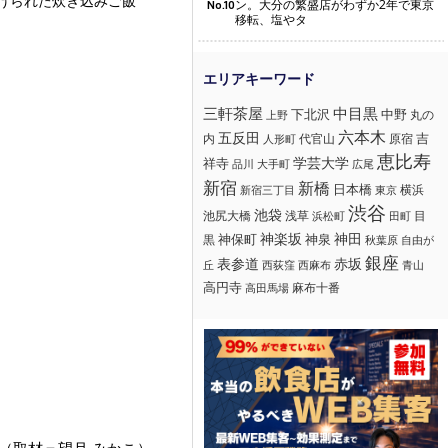
上げられた炊き込みご飯
ン。大分の繁盛店がわずか2年で東京
No.10
移転、塩やタ
三軒茶屋
中目黒
下北沢
中野
丸の
上野
六本木
五反田
吉
内
代官山
人形町
原宿
恵比寿
学芸大学
祥寺
大手町
広尾
品川
新宿
新橋
日本橋
横浜
新宿三丁目
東京
渋谷
つ
池袋
浅草
目
池尻大橋
浜松町
田町
神楽坂
神田
黒
神保町
神泉
秋葉原
自由が
銀座
赤坂
表参道
丘
西荻窪
西麻布
青山
高円寺
麻布十番
高田馬場
（取材＝望月 みかこ）