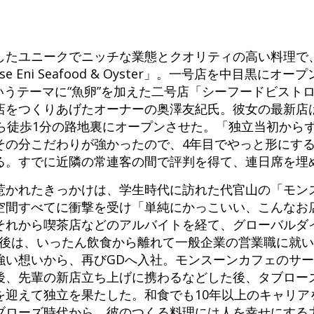
したユニークでニッチな業態とクオリティの高い料理で
e Eni Seafood & Oyster」。一号店を中目黒にオ
いうテーマに“魚卵”を加えた二号店「シーフードビストロ 魚
店をつくりあげたオーナーの奥澤友紀氏。彼女の最新店
から徒歩1分の路地裏にオープンさせた。「独立当初から
その分こだわりが強かったので、4年目でやっと形にす
る。すでに近隣の常連客の間で評判を得て、連日席を埋
惹かれたきっかけは、学生時代に訪れた代官山の「モン
空間すべてに衝撃を受け「単純にかっこいい、こんなお
それから喫茶店などのアルバイトを経て、グローバルダ
業後は、いったん飲食から離れて一般企業の営業職に就
強い想いから、再びGDへ入社。モンスーンカフェのサ
後、先輩の新店立ち上げに携わるなどした後、タブロー
を迎えて独立を果たした。和食でも10年以上のキャリア
ブローズ時代から、彼のつくる料理には人を幸せにする