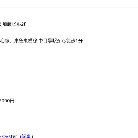
2 加藤ビル2F
心線、東急東横線 中目黒駅から徒歩1分
000円
d & Oyster（記事）