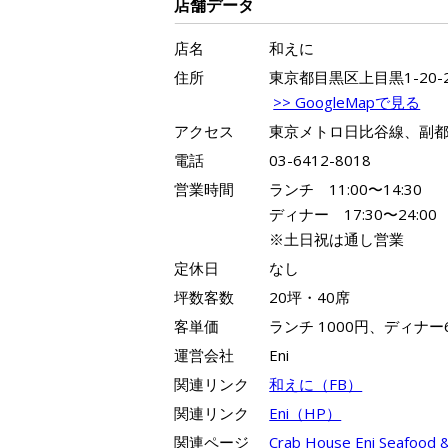
店舗データ
店名
和えに
住所
東京都目黒区上目黒1-20-
>> GoogleMapで見る
アクセス
東京メトロ日比谷線、副都
電話
03-6412-8018
営業時間
ランチ 11:00〜14:30
ディナー 17:30〜24:00
※土日祝は通し営業
定休日
なし
坪数客数
20坪・40席
客単価
ランチ 1000円、ディナー6
運営会社
Eni
関連リンク
和えに（FB）
関連リンク
Eni（HP）
関連ページ
Crab House Eni Seafoo