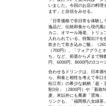
いました。今回のお店の料理
ます」と自信をみせる。
「日常価格で非日常を体験し
逸品だ。伝統和食から現代風
カニ、オマール海老、トリュ
入れられている。特製出汁を使
炊きたて炊き込みご飯」（26
（700円）、「フォアグラと
ち」など、前菜から〆まで独創
円、6000円、8000円の3
合わせるドリンクは、日本酒
ら、和食と相性を考えて辛口
松江市）の希少な銘柄「超・王
割3分」（2800円）や「新政N
麦、米以外にも蕎麦「雲海」（
リンクも、「福岡県八女緑茶」