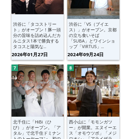
渋谷に「タコストリー
渋谷に「VS（ブイエ
ト」がオープン！豚一頭
ス）」がオープン。京都
分の旨味を詰め込んだカ
の立ち食いそば
ルニタス1本で勝負する
「SUBA」とワインショ
タコスと陽気な...
ップ「VIRTUS」...
2026年01月27日
2024年09月24日
北千住に「HiBi（ひ
西小山に「モモンガツ
び）」がオープン。「ア
ー」が開業。エヌイーエ
タル」で北千住ドミナン
ス「オモウツボ」「メジ
トのトーヤーマン、初の
ロオシ」「アライザラ