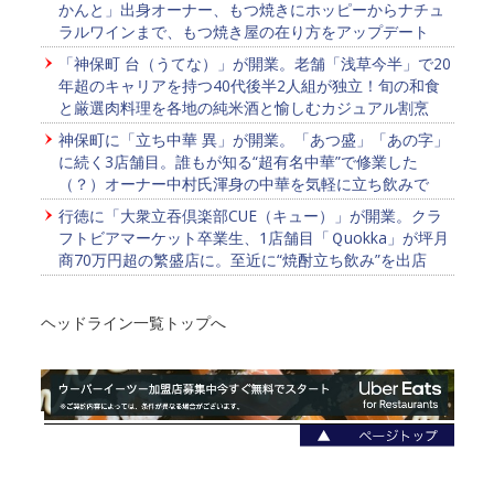
かんと」出身オーナー、もつ焼きにホッピーからナチュ
ラルワインまで、もつ焼き屋の在り方をアップデート
「神保町 台（うてな）」が開業。老舗「浅草今半」で20
年超のキャリアを持つ40代後半2人組が独立！旬の和食
と厳選肉料理を各地の純米酒と愉しむカジュアル割烹
神保町に「立ち中華 異」が開業。「あつ盛」「あの字」
に続く3店舗目。誰もが知る“超有名中華”で修業した
（？）オーナー中村氏渾身の中華を気軽に立ち飲みで
行徳に「大衆立吞倶楽部CUE（キュー）」が開業。クラ
フトビアマーケット卒業生、1店舗目「Ｑuokka」が坪月
商70万円超の繁盛店に。至近に“焼酎立ち飲み”を出店
ヘッドライン一覧トップへ