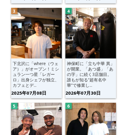
下北沢に「where（ウェ
神保町に「立ち中華 異」
ア）」がオープン！ミシ
が開業。「あつ盛」「あ
ュラン一つ星「レガー
の字」に続く3店舗目。
ロ」出身シェフが独立、
誰もが知る“超有名中
カフェとデ...
華”で修業し...
2025年07月08日
2026年07月30日