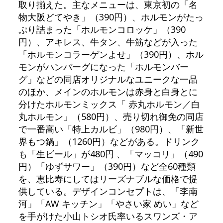
取り揃えた。主なメニューは、東京初の「名
物大阪どてやき」（390円）、ホルモンがたっ
ぷり詰まった「ホルモンコロッケ」（390
円）、アキレス、牛タン、牛筋などが入った
「ホルモンコラーゲンよせ」（390円）、ホル
モンがハンバーグになった「ホルモンバー
グ」などの同店オリジナルなユニークな一品
のほか、メインのホルモンは赤身と白身とに
分けたホルモンミックス「 赤丸ホルモン／白
丸ホルモン」（580円）、売り切れ御免の同店
で一番高い「特上カルビ」（980円）、「新世
界もつ鍋」（1260円）などがある。ドリンク
も「生ビール」が480円 、「マッコリ」（490
円）「ゆずサワー」（390円）など全60種類
を、恵比寿にしてはリーズナブルな価格で提
供している。デザインコンセプトは、「李南
河」「AW キッチン」「やさい家 めい」など
を手がけた小山トシオ氏率いるスワンズ・ア