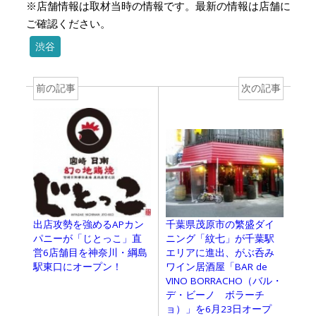
※店舗情報は取材当時の情報です。最新の情報は店舗に
ご確認ください。
渋谷
前の記事
次の記事
出店攻勢を強めるAPカン
千葉県茂原市の繁盛ダイ
パニーが「じとっこ」直
ニング「紋七」が千葉駅
営6店舗目を神奈川・綱島
エリアに進出、がぶ呑み
駅東口にオープン！
ワイン居酒屋「BAR de
VINO BORRACHO（バル・
デ・ビーノ ボラーチ
ョ）」を6月23日オープ