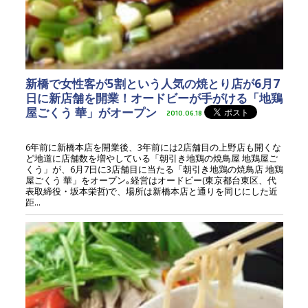
新橋で女性客が5割という人気の焼とり店が6月7
日に新店舗を開業！オードビーが手がける「地鶏
屋ごくう 華」がオープン
2010.06.18
6年前に新橋本店を開業後、3年前には2店舗目の上野店も開くな
ど地道に店舗数を増やしている「朝引き地鶏の焼鳥屋 地鶏屋ご
くう」が、6月7日に3店舗目に当たる「朝引き地鶏の焼鳥店 地鶏
屋ごくう 華」をオープン｡経営はオードビー(東京都台東区、代
表取締役・坂本栄哲)で、場所は新橋本店と通りを同じにした近
距...