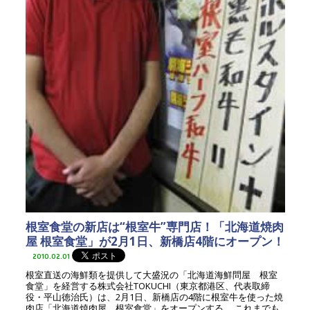
根室食堂の新店は“根室牛”専門店！「北海道焼肉
屋 根室食堂」が2月1日、新橋店4階にオープン！
2010.02.01
根室直送の海鮮類を提供して大盛況の「北海道海鮮問屋 根室
食堂」を経営する株式会社TOKUCHI（東京都港区、代表取締
役・平山徳治氏）は、2月1日、新橋店の4階に根室牛を使った焼
肉店「北海道焼肉屋 根室食堂」をオープンする。 これまでも