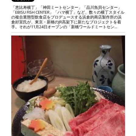
「恵比寿横丁」「神田ミートセンター」「品川魚貝センター」
「EBISU FISH CENTER」「ハマ横丁」など、数々の横丁スタイル
の複合業態型飲食店をプロデュースする浜倉的商店製作所の浜
倉好宣氏が、東京・新橋のJR高架下に新たなプロジェクトを着
手。それが11月24日オープンの「新橋ワールドミートセン...