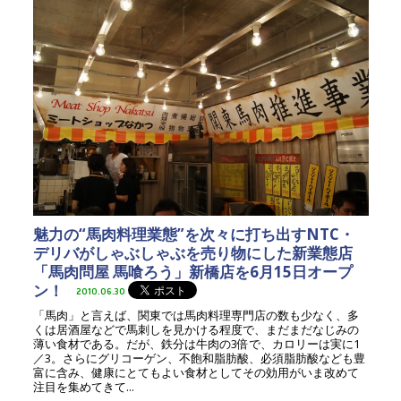
魅力の“馬肉料理業態”を次々に打ち出すNTC・
デリバがしゃぶしゃぶを売り物にした新業態店
「馬肉問屋 馬喰ろう」新橋店を6月15日オープ
ン！
2010.06.30
「馬肉」と言えば、関東では馬肉料理専門店の数も少なく、多
くは居酒屋などで馬刺しを見かける程度で、まだまだなじみの
薄い食材である。だが、鉄分は牛肉の3倍で、カロリーは実に1
／3。さらにグリコーゲン、不飽和脂肪酸、必須脂肪酸なども豊
富に含み、健康にとてもよい食材としてその効用がいま改めて
注目を集めてきて...