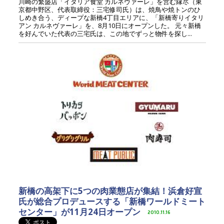
川崎の繁盛店「イタリア食堂 カルネヴァーレ」を営む縁尽（東
京都中野区、代表取締役：三宅修司氏）は、焼鳥や焼トンのひ
しめき合う、ディープな新橋4丁目エリアに、「新橋寄りイタリ
アン カルネヴァーレ」を、8月10日にオープンした。 元々新橋
を好んでいた代表の三宅氏は、この地でずっと物件を探し...
新橋の高架下に5つの肉業態店が集結！浜倉好宣
氏が総合プロデュースする「新橋ワールドミート
センター」が11月24日オープン
2010.11.16