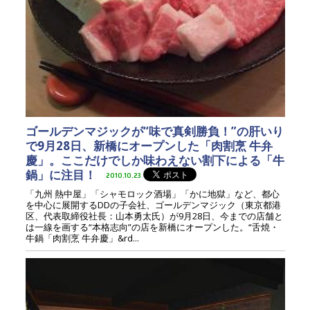
ゴールデンマジックが“味で真剣勝負！”の肝いり
で9月28日、新橋にオープンした「肉割烹 牛弁
慶」。ここだけでしか味わえない割下による「牛
鍋」に注目！
2010.10.23
「九州 熱中屋」「シャモロック酒場」「かに地獄」など、都心
を中心に展開するDDの子会社、ゴールデンマジック（東京都港
区、代表取締役社長：山本勇太氏）が9月28日、今までの店舗と
は一線を画する“本格志向”の店を新橋にオープンした。“舌焼・
牛鍋「肉割烹 牛弁慶」&rd...