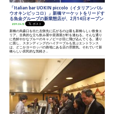
「Italian bar UOKIN piccolo（イタリアンバル
ウオキンピッコロ）」新橋マーケットをリードす
る魚金グループの新業態店が、2月14日オープン
2011.04.13
新橋の烏森口を出た左側先に広がるのは最も新橋らしい飲食エ
リア。古典的な立ち飲み屋や居酒屋が軒を連ねる。そんな通り
に色鮮やかなブルーのキャノピーが目に飛び込んでくる。通り
に面し、スタンディングのハイテーブルも並ぶエントランス
は、どこかヨーロッパの路地にある店の雰囲気。それでいて新
橋らしい庶民的な気軽さ...