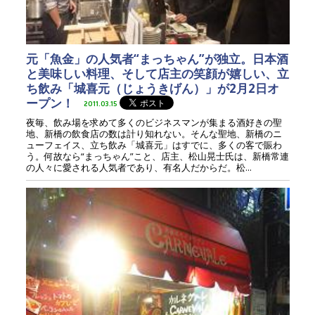
元「魚金」の人気者“まっちゃん”が独立。日本酒
と美味しい料理、そして店主の笑顔が嬉しい、立
ち飲み「城喜元（じょうきげん）」が2月2日オ
ープン！
2011.03.15
夜毎、飲み場を求めて多くのビジネスマンが集まる酒好きの聖
地、新橋の飲食店の数は計り知れない。そんな聖地、新橋のニ
ューフェイス、立ち飲み「城喜元」はすでに、多くの客で賑わ
う。何故なら“まっちゃん”こと、店主、松山晃士氏は、新橋常連
の人々に愛される人気者であり、有名人だからだ。松...