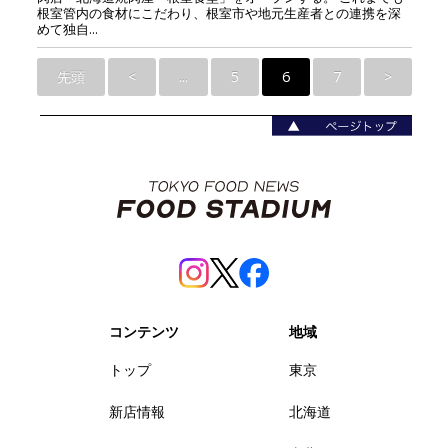
根室管内の食材にこだわり、根室市や地元生産者との連携を深
めて独自...
先頭
<
...
5
6
7
>
コンテンツ
地域
トップ
東京
新店情報
北海道