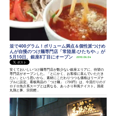
並で400グラム！ボリューム満点＆個性派つけめ
んが自慢のつけ麺専門店「常陸屋‐ひたちや‐」が
5月10日、銀座8丁目にオープン
2010.06.04
安くておいしいつけ麺専門店が数少ない銀座エリアに、待望の
専門店がオープンした。「とにかく、お客様に喜んでいただき
たい」という思いから、素材にこだわりつつも価格はリーズナ
ブルに設定。看板商品の「つけ麺」（730円）は、今流行りのド
ロドロ魚介系スープとは異なる、あっさり和風テイスト。国産
丸鶏と豚、宗田鰹...