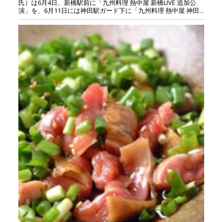
氏）は6月4日、新橋駅前に「九州料理 熱中屋 新橋LIVE 追加公
演」を、6月11日には神田駅ガード下に「九州料理 熱中屋 神田...