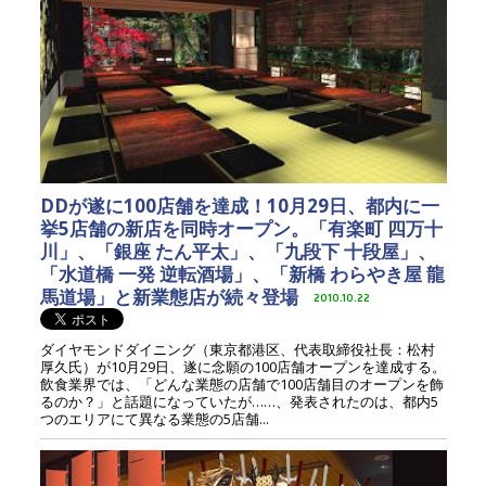
DDが遂に100店舗を達成！10月29日、都内に一
挙5店舗の新店を同時オープン。「有楽町 四万十
川」、「銀座 たん平太」、「九段下 十段屋」、
「水道橋 一発 逆転酒場」、「新橋 わらやき屋 龍
馬道場」と新業態店が続々登場
2010.10.22
ダイヤモンドダイニング（東京都港区、代表取締役社長：松村
厚久氏）が10月29日、遂に念願の100店舗オープンを達成する。
飲食業界では、「どんな業態の店舗で100店舗目のオープンを飾
るのか？」と話題になっていたが……、発表されたのは、都内5
つのエリアにて異なる業態の5店舗...