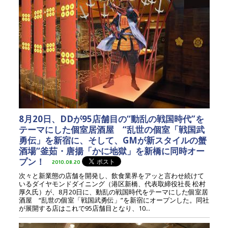
8月20日、DDが95店舗目の“動乱の戦国時代”を
テーマにした個室居酒屋 “乱世の個室「戦国武
勇伝」を新宿に、そして、GMが新スタイルの蟹
酒場“釜茹・唐揚「かに地獄」を新橋に同時オー
プン！
2010.08.20
次々と新業態の店舗を開発し、飲食業界をアッと言わせ続けて
いるダイヤモンドダイニング（港区新橋、代表取締役社長 松村
厚久氏）が、8月20日に、動乱の戦国時代をテーマにした個室居
酒屋 “乱世の個室「戦国武勇伝」”を新宿にオープンした。同社
が展開する店はこれで95店舗目となり、10...