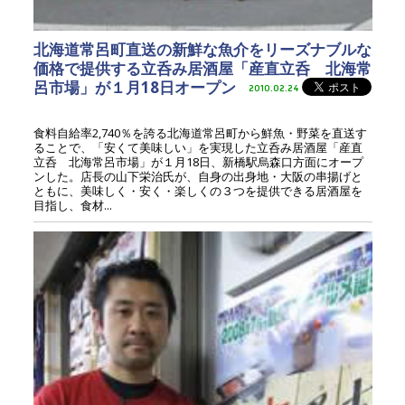
北海道常呂町直送の新鮮な魚介をリーズナブルな
価格で提供する立呑み居酒屋「産直立呑 北海常
呂市場」が１月18日オープン
2010.02.24
食料自給率2,740％を誇る北海道常呂町から鮮魚・野菜を直送す
ることで、「安くて美味しい」を実現した立呑み居酒屋「産直
立呑 北海常呂市場」が１月18日、新橋駅烏森口方面にオープ
ンした。店長の山下栄治氏が、自身の出身地・大阪の串揚げと
ともに、美味しく・安く・楽しくの３つを提供できる居酒屋を
目指し、食材...