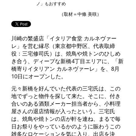
ノ」もおすすめ
（取材＝中條 美咲）
川崎の繁盛店「イタリア食堂 カルネヴァー
レ」を営む縁尽（東京都中野区、代表取締
役：三宅修司氏）は、焼鳥や焼トンのひしめ
き合う、ディープな新橋4丁目エリアに、「新
橋寄りイタリアン カルネヴァーレ」を、8月
10日にオープンした。
元々新橋を好んでいた代表の三宅氏は、この
地でずっと物件を探して来た。そこに、付き
合いのある酒類メーカー担当者から、小料理
屋さんの退店情報が入ったという。三宅氏
は、焼鳥や焼トンの店が軒を連ね、まるで毎
日お祭りをやっているかのように賑わうこの
雑多なロケーションを気に入り、出店を決