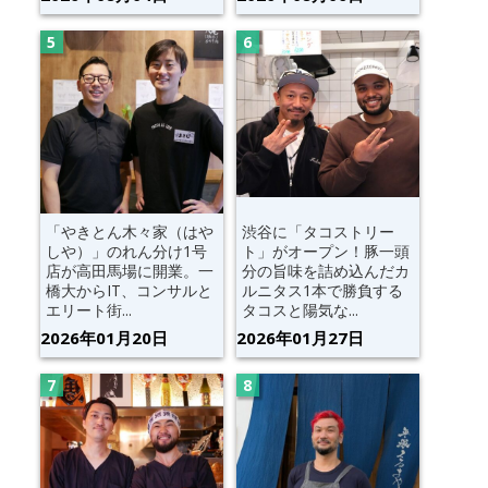
「やきとん木々家（はや
渋谷に「タコストリー
しや）」のれん分け1号
ト」がオープン！豚一頭
店が高田馬場に開業。一
分の旨味を詰め込んだカ
橋大からIT、コンサルと
ルニタス1本で勝負する
エリート街...
タコスと陽気な...
2026年01月20日
2026年01月27日