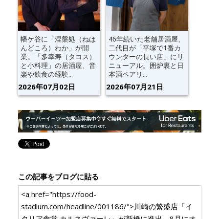
幡ケ谷に「涅槃処（ねは
46年続いた老舗居酒屋、
んどころ）わか」が開
二代目が「平塚で1番カ
業。「多幸寿（タコス）
ウンターの長い店」にリ
と小料理」の居酒屋、音
ニューアル。囲炉裏と日
楽や飲食の経験...
本酒ペアリ...
2026年07月02日
2026年07月21日
この記事をブログに貼る
<a href="https://food-
stadium.com/headline/001186/">川崎の繁盛店「イ
タリア食堂 カルネヴァーレ」が新橋に進出。8月にオ