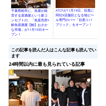
ATCFが11月19日、目黒に
千葉県柏市に、魚屋が経
同社9店舗目となる地ビー
営する居酒屋という新コ
ル専門のバー「目黒リパ
ンセプトの、「魚直売所×
ブリック」をオープン！
鮮魚居酒屋【鮪】おさか
な市場」が11月19日オー
プン！
この記事を読んだ人はこんな記事も読んでい
ます
24時間以内に最も見られている記事