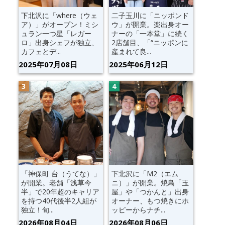
下北沢に「where（ウェ
二子玉川に「ニッポンド
ア）」がオープン！ミシ
ウ」が開業。楽出身オー
ュラン一つ星「レガー
ナーの「一本堂」に続く
ロ」出身シェフが独立、
2店舗目、「“ニッポンに
カフェとデ...
産まれて良...
2025年07月08日
2025年06月12日
「神保町 台（うてな）」
下北沢に「M2（エム
が開業。老舗「浅草今
ニ）」が開業。焼鳥「玉
半」で20年超のキャリア
屋」や「つかんと」出身
を持つ40代後半2人組が
オーナー、もつ焼きにホ
独立！旬...
ッピーからナチ...
2026年08月04日
2026年08月06日