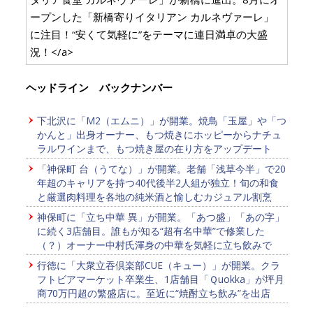
ープンした「新橋寄りイタリアン カルネヴァーレ」
に注目！“安くて気軽に”をテーマに連日満卓の大盛
況！</a>
ヘッドライン バックナンバー
下北沢に「M2（エムニ）」が開業。焼鳥「玉屋」や「つ
かんと」出身オーナー、もつ焼きにホッピーからナチュ
ラルワインまで、もつ焼き屋の在り方をアップデート
「神保町 台（うてな）」が開業。老舗「浅草今半」で20
年超のキャリアを持つ40代後半2人組が独立！旬の和食
と厳選肉料理を各地の純米酒と愉しむカジュアル割烹
神保町に「立ち中華 異」が開業。「あつ盛」「あの字」
に続く3店舗目。誰もが知る“超有名中華”で修業した
（？）オーナー中村氏渾身の中華を気軽に立ち飲みで
行徳に「大衆立吞倶楽部CUE（キュー）」が開業。クラ
フトビアマーケット卒業生、1店舗目「Ｑuokka」が坪月
商70万円超の繁盛店に。至近に“焼酎立ち飲み”を出店