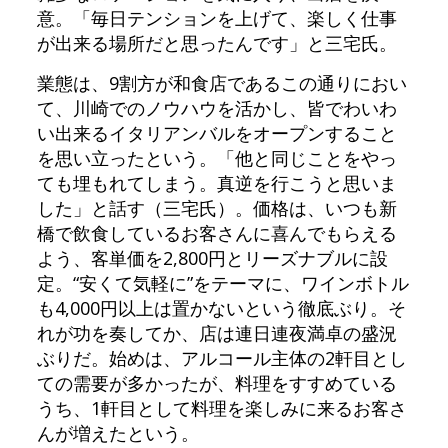
意。「毎日テンションを上げて、楽しく仕事
が出来る場所だと思ったんです」と三宅氏。
業態は、9割方が和食店であるこの通りにおい
て、川崎でのノウハウを活かし、皆でわいわ
い出来るイタリアンバルをオープンすること
を思い立ったという。「他と同じことをやっ
ても埋もれてしまう。真逆を行こうと思いま
した」と話す（三宅氏）。価格は、いつも新
橋で飲食しているお客さんに喜んでもらえる
よう、客単価を2,800円とリーズナブルに設
定。“安くて気軽に”をテーマに、ワインボトル
も4,000円以上は置かないという徹底ぶり。そ
れが功を奏してか、店は連日連夜満卓の盛況
ぶりだ。始めは、アルコール主体の2軒目とし
ての需要が多かったが、料理をすすめている
うち、1軒目として料理を楽しみに来るお客さ
んが増えたという。