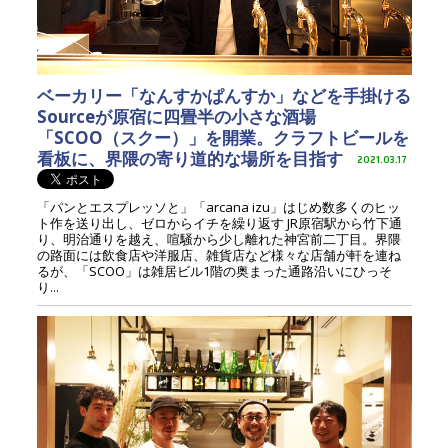
ベーカリー「なんすかぱんすか」などを手掛ける
Sourceが原宿に四畳半の小さな酒場
「SCOO（スクー）」を開業。クラフトビールを
看板に、界隈の寄り道的な場所を目指す
2021.03.17
「パンとエスプレッソと」「arcana izu」はじめ数多くのヒッ
ト作を送り出し、ゼロからイチを繰り返す JR原宿駅から竹下通
り、明治通りを越え、喧騒から少し離れた神宮前二丁目。界隈
の路面には飲食店や洋服店、雑貨店など様々な店舗が軒を連ね
るが、「SCOO」は雑居ビル1階の奥まった通路沿いにひっそ
り...