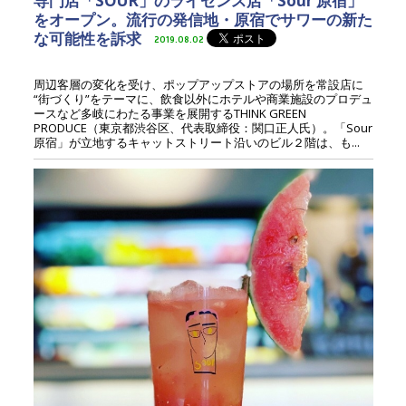
専門店「SOUR」のライセンス店「Sour 原宿」
をオープン。流行の発信地・原宿でサワーの新た
な可能性を訴求
2019.08.02
周辺客層の変化を受け、ポップアップストアの場所を常設店に
“街づくり”をテーマに、飲食以外にホテルや商業施設のプロデュ
ースなど多岐にわたる事業を展開するTHINK GREEN
PRODUCE（東京都渋谷区、代表取締役：関口正人氏）。「Sour
原宿」が立地するキャットストリート沿いのビル２階は、も...