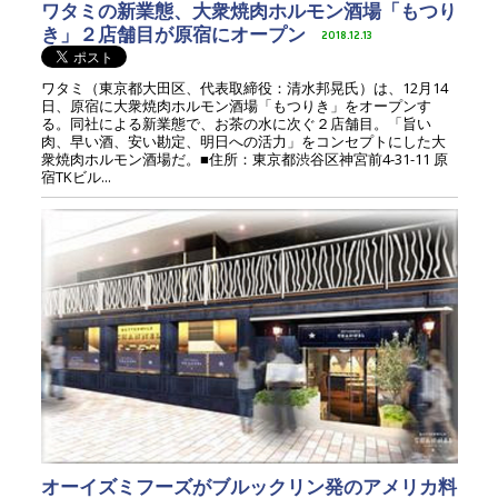
ワタミの新業態、大衆焼肉ホルモン酒場「もつり
き」２店舗目が原宿にオープン
2018.12.13
ワタミ（東京都大田区、代表取締役：清水邦晃氏）は、12月14
日、原宿に大衆焼肉ホルモン酒場「もつりき」をオープンす
る。同社による新業態で、お茶の水に次ぐ２店舗目。「旨い
肉、早い酒、安い勘定、明日への活力」をコンセプトにした大
衆焼肉ホルモン酒場だ。■住所：東京都渋谷区神宮前4-31-11 原
宿TKビル...
オーイズミフーズがブルックリン発のアメリカ料