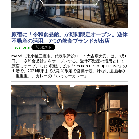
原宿に「令和食品館」が期間限定オープン。遊休
不動産の活用、7つの飲食ブランドが出店
2021.08.31
mood（東京都三鷹市、代表取締役CEO：大吉康太氏）は、9月8
日、「令和食品館」をオープンする。遊休不動産の活用として
原宿にオープンした3階建てビル「Section L Pop-up House」の
１階で、2021年末までの期間限定で営業予定。汁なし担担麺の
「担担担」、カレーの「いっちーカレー」、...