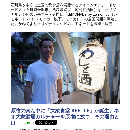
石川県を中心に全国で飲食店を展開するアイエムエムフードサ
ービス（石川県金沢市、代表取締役：河村征治氏）は、オリジ
ナルレシピのレモネード専門店「LEMONADE by Lemonica（レ
モネード バイ レモニカ、以下レモニカ）」の全国展開を開始し
た。かねてよりオリジナルレシピのレモネードを製造・販売...
原宿の真ん中に「大衆食堂 BEETLE」が誕生。ネ
オ大衆酒場カルチャーを原宿に放つ、その理由と
は
2017.05.18