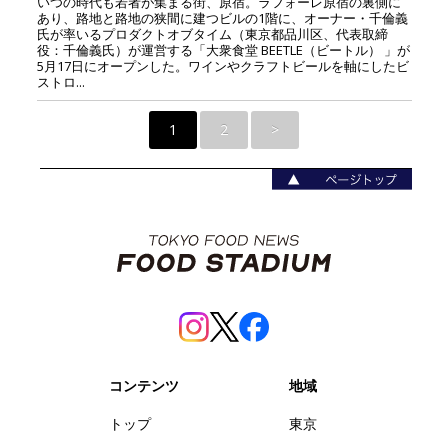
いつの時代も若者が集まる街、原宿。ラフォーレ原宿の裏側に
あり、路地と路地の狭間に建つビルの1階に、オーナー・千倫義
氏が率いるプロダクトオブタイム（東京都品川区、代表取締
役：千倫義氏）が運営する「大衆食堂 BEETLE（ビートル） 」が
5月17日にオープンした。ワインやクラフトビールを軸にしたビ
ストロ...
1
2
>
コンテンツ
地域
トップ
東京