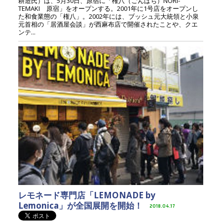
耕造氏）は、5月30日、原宿に「権八（ごんぱち）NORI-
TEMAKI 原宿」をオープンする。2001年に1号店をオープンし
た和食業態の「権八」。2002年には、ブッシュ元大統領と小泉
元首相の「居酒屋会談」が西麻布店で開催されたことや、クエ
ンテ...
レモネード専門店「LEMONADE by
Lemonica」が全国展開を開始！
2018.04.17