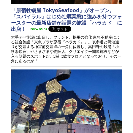
「原宿牡蠣屋 TokyoSeafood」がオープン。
「スパイラル」はじめ牡蠣業態に強みを持つフォ
ースターの最新店舗が話題の施設「ハラカド」に
出店！
2024.05.09
大手デベ施設に出店し、ブランド、採用の強化 東急不動産によ
る複合施設「東急プラザ原宿『ハラカド』」。表参道と明治通
りが交差する神宮前交差点の一角に位置し、高円寺の銭湯「小
杉湯原宿」やさまざまな物販店、クリエイター関連施設などが
入る話題のスポットだ。5階は飲食フロアとなっており、その一
角にあるのが「...