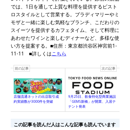
では、1日を通して上質な料理を提供するビスト
ロスタイルとして営業する。ブラディマリーやミ
モザと一緒に楽しむ気軽なブランチ、こだわりの
スイーツを提供するカフェタイム、そして料理に
あわせたワインと楽しむディナーなど、多様な使
い方を提案する。■住所：東京都渋谷区神宮前1-
11-11 ■詳しくは
こちら
前の記事
次の記事
店舗流通ネットの出店取引成
9月25日、飲食特化型商業施設
約実績数が3000件を突破
「GEMS新橋」が開業、入居テ
ナント発表
この記事を読んだ人はこんな記事も読んでいます