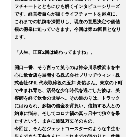
フチャートとともにひも解くインタビューシリーズ
です。経営者自らが描くライフチャートを起点に、
これまでの軌跡を深掘りし、現在の意思決定や価値
観の源泉に迫っていきます。今回は第23回目となり
ます。
「人生、正直2回は終わってますね」。
開口一番、そう言って笑うのは神奈川県横浜市を中
心に飲食店を展開する株式会社ブリッヂウィン・株
式会社SPIL 代表取締役の玉井 亮佑さん。東京の下町
で生まれ育ち、活発な少年時代を過ごした彼は、美
容師を経て飲食の世界へ。その道のりは、トラック
にはねられ、多額の借金を背負い、信頼する人との
約束に悩み、そしてコロナ禍の真っ只中で独立を果
たすという、まさに波乱万丈そのもの。
今回は、そんなジェットコースターのような半生を
歩んできた玉井さんに、これまでの道のりと、壮絶