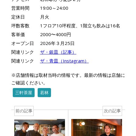
営業時間
19:00～24:00
定休日
月火
坪数客数
1フロア10坪程度、1階立ち飲みは16名
客単価
2000〜4000円
オープン日
2026年３月25日
関連リンク
ザ・銀皿（記事）
関連リンク
ザ・青皿（Instagram）
※店舗情報は取材当時の情報です。最新の情報は店舗に
ご確認ください。
三軒茶屋
若林
前の記事
次の記事