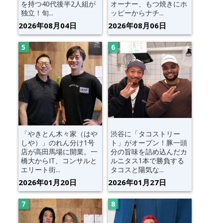
を持つ40代後半2人組が
オーナー、もつ焼きにホ
独立！旬...
ッピーからナチ...
2026年08月04日
2026年08月06日
「やきとん木々家（はや
渋谷に「タコストリー
しや）」のれん分け1号
ト」がオープン！豚一頭
店が高田馬場に開業。一
分の旨味を詰め込んだカ
橋大からIT、コンサルと
ルニタス1本で勝負する
エリート街...
タコスと陽気な...
2026年01月20日
2026年01月27日