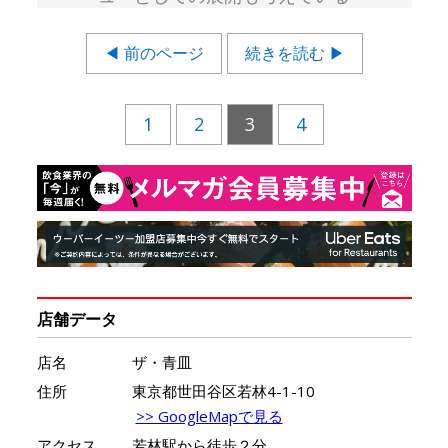
◀ 前のページ
続きを読む ▶
1
2
3
4
店舗データ
店名
ザ・青皿
住所
東京都世田谷区若林4-1-10
>> GoogleMapで見る
アクセス
若林駅から徒歩２分