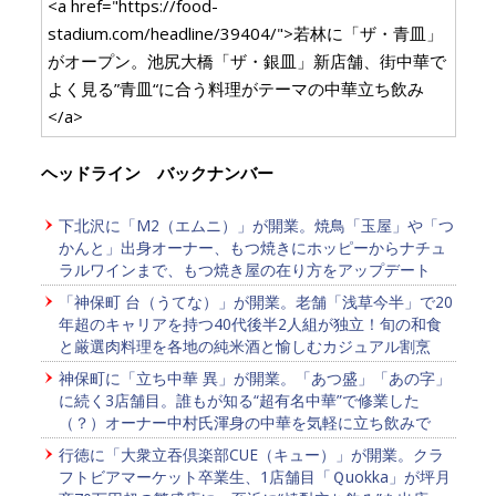
<a href="https://food-
stadium.com/headline/39404/">若林に「ザ・青皿」
がオープン。池尻大橋「ザ・銀皿」新店舗、街中華で
よく見る”青皿“に合う料理がテーマの中華立ち飲み
</a>
ヘッドライン バックナンバー
下北沢に「M2（エムニ）」が開業。焼鳥「玉屋」や「つ
かんと」出身オーナー、もつ焼きにホッピーからナチュ
ラルワインまで、もつ焼き屋の在り方をアップデート
「神保町 台（うてな）」が開業。老舗「浅草今半」で20
年超のキャリアを持つ40代後半2人組が独立！旬の和食
と厳選肉料理を各地の純米酒と愉しむカジュアル割烹
神保町に「立ち中華 異」が開業。「あつ盛」「あの字」
に続く3店舗目。誰もが知る“超有名中華”で修業した
（？）オーナー中村氏渾身の中華を気軽に立ち飲みで
行徳に「大衆立吞倶楽部CUE（キュー）」が開業。クラ
フトビアマーケット卒業生、1店舗目「Ｑuokka」が坪月