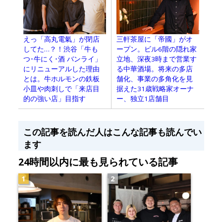
えっ「高丸電氣」が閉店
三軒茶屋に「帝國」がオ
してた…？！渋谷「牛も
ープン。ビル6階の隠れ家
つ･牛にく･酒 バンライ」
立地、深夜3時まで営業す
にリニューアルした理由
る中華酒場。将来の多店
とは。牛ホルモンの鉄板
舗化、事業の多角化を見
小皿や肉刺しで「来店目
据えた31歳戦略家オーナ
的の強い店」目指す
ー、独立1店舗目
この記事を読んだ人はこんな記事も読んでい
ます
24時間以内に最も見られている記事