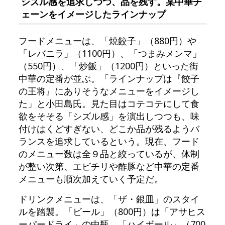
シズル感を追求しつつ、品を残す。某中華チ
ェーンをイメージしたラインナップ
フードメニューは、「焼餃子」（880円）や
「レバニラ」（1100円）、「つまみメンマ」
（550円）、「炒飯」（1200円）といった街
中華の定番が並ぶ。「ラインナップは『餃子
の王将』にありそうなメニューをイメージし
た」と小田島氏。見た目はコテコテにして食
欲をそそる「シズル感」を演出しつつも、味
付けはくどすぎない、どこか品が残るようバ
ランスを追求しているという。現在、フード
のメニュー数は全９品と絞っているが、体制
が整い次第、エビチリや酢豚など中華の定番
メニューも順次加えていく予定だ。
ドリンクメニューは、「ザ・銀皿」のスタイ
ルを踏襲。「ビール」（800円）は「アサヒス
ーパードライ」の中瓶、「ハイボール」（700