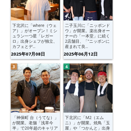
下北沢に「where（ウェ
二子玉川に「ニッポンド
ア）」がオープン！ミシ
ウ」が開業。楽出身オー
ュラン一つ星「レガー
ナーの「一本堂」に続く
ロ」出身シェフが独立、
2店舗目、「“ニッポンに
カフェとデ...
産まれて良...
2025年07月08日
2025年06月12日
「神保町 台（うてな）」
下北沢に「M2（エム
が開業。老舗「浅草今
ニ）」が開業。焼鳥「玉
半」で20年超のキャリア
屋」や「つかんと」出身