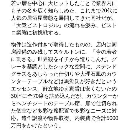
若い層を中心に大ヒットしたことで業界内に
もその名を広く知らしめた。これまで20代に
人気の居酒屋業態を展開してきた同社だが、
「大衆ビストロジル」の流れを汲み、ビスト
ロ業態に初挑戦する。
物件は造作付きで取得したものの、店内は厨
房設備のみ残してスケルトンに。「今の若者
に刺さる」世界観をイチから造りこんだ。グ
レーを基調としたシックな空間に、ステンド
グラスをあしらった仕切りや大理石風のカウ
ンターテーブルなどは馬淵氏が好きだという
エッセンス。好立地ゆえ家賃は安くないため
30坪に全70席を詰め込んだが、カウンターか
らベンチシートのテーブル席、扉で仕切られ
た個室など多彩な席配置で多彩なニーズに対
応。造作譲渡や物件取得、内装費で合計5000
万円をかけたという。