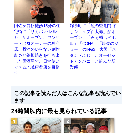
阿佐ヶ谷駅徒歩15分の住
錦糸町に「魚の登竜門 す
宅街に「サカバ ハレル
しショップ百太郎」がオ
ヤ」がオープン。ワンサ
ープン。「らぁ麺 はやし
ード出身オーナーの独立
田」「CONA」「焼売のジ
店、醬油のいらない創作
ョー」のINGS、大阪「ス
刺身と鉄板焼きを打ち出
タンドふじ」、オーゼッ
した居酒屋で、日常使い
トカンパニーと組んだ新
できる地域密着店を目指
業態！
す
この記事を読んだ人はこんな記事も読んでい
ます
24時間以内に最も見られている記事