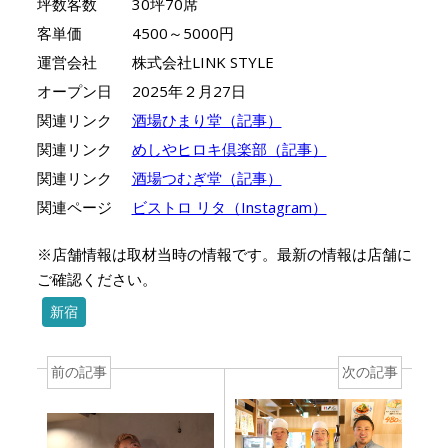
坪数客数
30坪70席
客単価
4500～5000円
運営会社
株式会社LINK STYLE
オープン日
2025年２月27日
関連リンク
酒場ひまり堂（記事）
関連リンク
めしやヒロキ倶楽部（記事）
関連リンク
酒場つむぎ堂（記事）
関連ページ
ビストロ リタ（Instagram）
※店舗情報は取材当時の情報です。最新の情報は店舗に
ご確認ください。
新宿
前の記事
次の記事