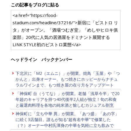
この記事をブログに貼る
<a href="https://food-
stadium.com/headline/37216/">新宿に「ビストロ リ
タ」がオープン。「酒場つむぎ堂」「めしやヒロキ俱
楽部」20代に人気の居酒屋をドミナント展開する
LINK STYLE初のビストロ業態</a>
ヘッドライン バックナンバー
下北沢に「M2（エムニ）」が開業。焼鳥「玉屋」や「つ
かんと」出身オーナー、もつ焼きにホッピーからナチュ
ラルワインまで、もつ焼き屋の在り方をアップデート
「神保町 台（うてな）」が開業。老舗「浅草今半」で20
年超のキャリアを持つ40代後半2人組が独立！旬の和食
と厳選肉料理を各地の純米酒と愉しむカジュアル割烹
神保町に「立ち中華 異」が開業。「あつ盛」「あの字」
に続く3店舗目。誰もが知る“超有名中華”で修業した
（？）オーナー中村氏渾身の中華を気軽に立ち飲みで