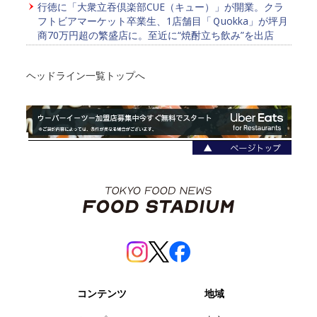
行徳に「大衆立吞倶楽部CUE（キュー）」が開業。クラ
フトビアマーケット卒業生、1店舗目「Ｑuokka」が坪月
商70万円超の繁盛店に。至近に“焼酎立ち飲み”を出店
ヘッドライン一覧トップへ
コンテンツ
地域