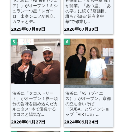
下北沢に「where（ウェ
神保町に「立ち中華 異」
ア）」がオープン！ミシ
が開業。「あつ盛」「あ
ュラン一つ星「レガー
の字」に続く3店舗目。
ロ」出身シェフが独立、
誰もが知る“超有名中
カフェとデ...
華”で修業し...
2025年07月08日
2026年07月30日
渋谷に「タコストリー
渋谷に「VS（ブイエ
ト」がオープン！豚一頭
ス）」がオープン。京都
分の旨味を詰め込んだカ
の立ち食いそば
ルニタス1本で勝負する
「SUBA」とワインショ
タコスと陽気な...
ップ「VIRTUS」...
2026年01月27日
2024年09月24日