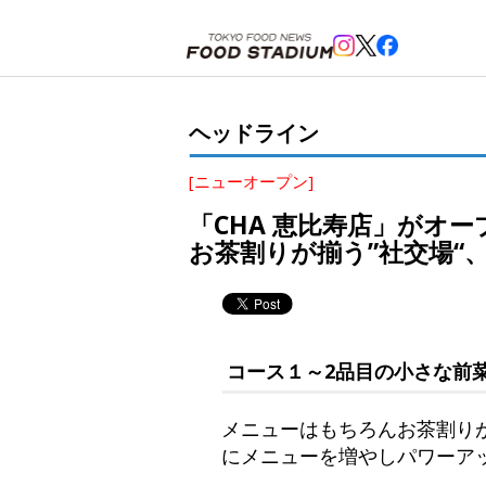
ホーム
>
ヘッドライン
>
恵比寿
>
「CHA 恵比寿店」がオープン。大井町で坪月商70万の立ち飲
ヘッドライン
[ニューオープン]
「CHA 恵比寿店」がオ
お茶割りが揃う”社交場“
コース１～2品目の小さな前
メニューはもちろんお茶割り
にメニューを増やしパワーア