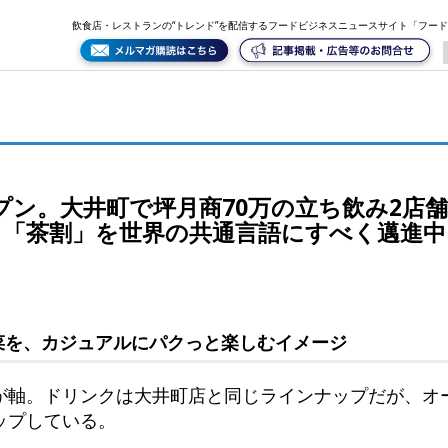
み2店舗目。他にはないお茶割りが揃う”社交場“、「茶割」を世界の共通言語にすべく邁進中！
飲食店・レストランの“トレンド”を配信するフードビジネスニュースサイト「フー
ープン。大井町で坪月商70万の立ち飲み2店
、「茶割」を世界の共通言語にすべく邁進中
菜を、カジュアルにパクっと楽しむイメージ
が軸。ドリンクは大井町店と同じラインナップだが、オ
ップしている。