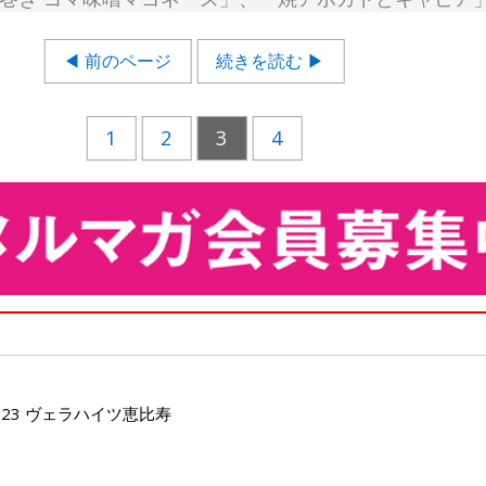
◀ 前のページ
続きを読む ▶
1
2
3
4
-23 ヴェラハイツ恵比寿