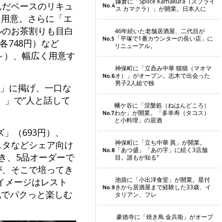
鎌倉に「Splice Kamakura（スプライ
んだベースのリキュ
No.4
ス カマクラ）」が開業。日本人に
を用意。さらに「エ
ルのお茶割りも目白
46年続いた老舗居酒屋、二代目が
「平塚で1番カウンターの長い店」に
No.5
各748円）など
リニューアル。
円～）、幅広く用意す
神保町に「立呑み中華 猫猫（マオマ
オ）」がオープン。志木で出会った
No.6
男子2人組で独
）」に掲げ、一口な
）」で“人と話して
幡ケ谷に「涅槃処（ねはんどころ）
わか」が開業。「多幸寿（タコス）
No.7
と小料理」の居酒
」（693円）、
神保町に「立ち中華 異」が開業。
スタなどシェア向け
「あつ盛」「あの字」に続く3店舗
No.8
き、5品オーダーで
目。誰もが知る“
が、そこで培ってき
池袋に「小出洋食堂」が開業。星付
イメージはレスト
きから居酒屋まで経験した33歳、イ
No.9
気でパクっと楽しむ
タリアン、フレ
豪徳寺に「焼き鳥 金兵衛」がオープ