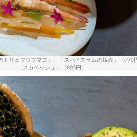
のトリュフウフマヨ」、「スパイスラムの焼売」（770
スカベッシュ」（693円）