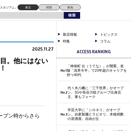
ドスタジアム」
東京
関西
東海
新店情報
トピックス
特集
コラム
2025.11.27
ACCESS RANKING
舗目。他にはない
！
「神保町 台（うてな）」が開業。老
舗「浅草今半」で20年超のキャリアを
No.1
持つ40代
代々木八幡に「三千世界」がオープ
ン。SGや長谷川稔グループ出身店
No.2
主、箸もフォーク
学芸大学に「シロネリ」がオープ
ン。自家製麺とラビオリ、本格焼酎
ープン時からさら
No.3
の居酒屋。自由が丘