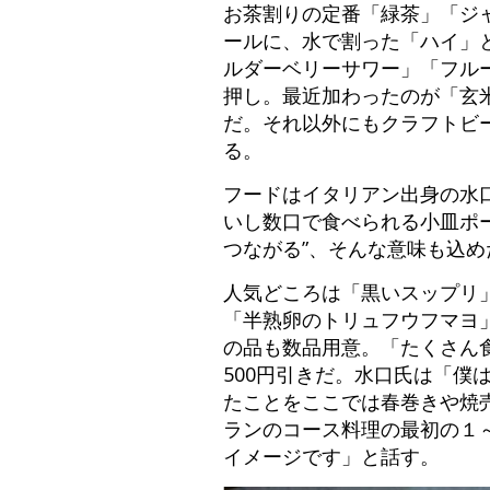
お茶割りの定番「緑茶」「ジ
ールに、水で割った「ハイ」
ルダーベリーサワー」「フル
押し。最近加わったのが「玄米
だ。それ以外にもクラフトビー
る。
フードはイタリアン出身の水口
いし数口で食べられる小皿ポ
つながる”、そんな意味も込め
人気どころは「黒いスップリ」
「半熟卵のトリュフウフマヨ
の品も数品用意。「たくさん食
500円引きだ。水口氏は「
たことをここでは春巻きや焼
ランのコース料理の最初の１
イメージです」と話す。