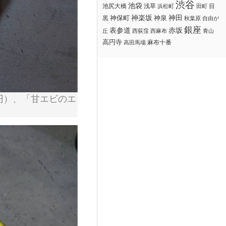
渋谷
池袋
浅草
目
池尻大橋
浜松町
田町
神楽坂
神田
黒
神保町
神泉
秋葉原
自由が
銀座
赤坂
表参道
丘
西荻窪
西麻布
青山
高円寺
麻布十番
高田馬場
円）、「甘エビのエ