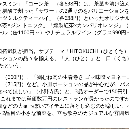
ャスミン」「コーン茶」（各638円）は、茶葉を漬け込
と炭酸で割った「サワー」の2通りのをバリエーション
ーツミルクティーハイ」（各638円）といったオリジナ
茶×ジン トニック」「燻製紅茶×カンパリオレンジ」（
ル（缶1100円～）やナチュラルワイン（グラス990
拓哉氏が担当。サブテーマ「HITOKUCHI（ひとくち
ーションの品々を揃える。「人（ひと）」と「口（くち
たという。
（660円）、「鶏むね肉の生春巻き ゴマ味噌マヨネーズ
」（715円）など。小皿ポーションの品が中心だが、パ
べてほしい」（小野寺氏）と、3品オーダーで150円引
僕はこれまでは単価数万円のレストランが長かったのです
売などの大衆っぽいアイテムに落とし込むのが楽しい。
～2品目の小さな前菜を、立ち飲みのカジュアルな雰囲