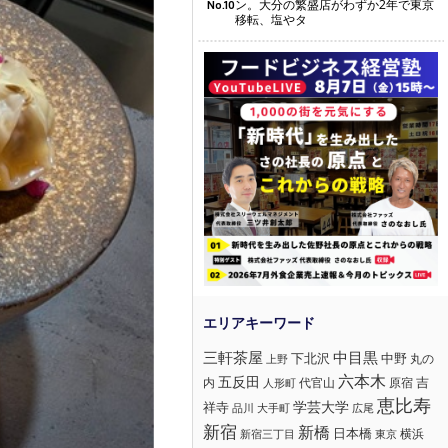
ン。大分の繁盛店がわずか2年で東京
No.10
移転、塩やタ
三軒茶屋
中目黒
下北沢
中野
丸の
上野
六本木
五反田
吉
内
代官山
人形町
原宿
恵比寿
学芸大学
祥寺
大手町
広尾
品川
新宿
新橋
日本橋
横浜
新宿三丁目
東京