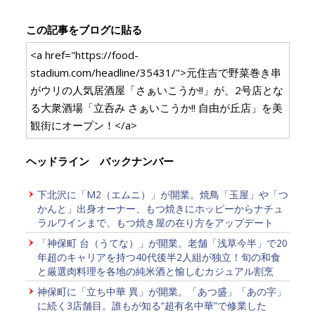
この記事をブログに貼る
<a href="https://food-
stadium.com/headline/35431/">元住吉で野菜巻き串
がウリの人気居酒屋「さぁいこうか!!」が、2号店とな
る大衆酒場「立呑み さぁいこうか!! 自由が丘店」を美
観街にオープン！</a>
ヘッドライン バックナンバー
下北沢に「M2（エムニ）」が開業。焼鳥「玉屋」や「つ
かんと」出身オーナー、もつ焼きにホッピーからナチュ
ラルワインまで、もつ焼き屋の在り方をアップデート
「神保町 台（うてな）」が開業。老舗「浅草今半」で20
年超のキャリアを持つ40代後半2人組が独立！旬の和食
と厳選肉料理を各地の純米酒と愉しむカジュアル割烹
神保町に「立ち中華 異」が開業。「あつ盛」「あの字」
に続く3店舗目。誰もが知る“超有名中華”で修業した