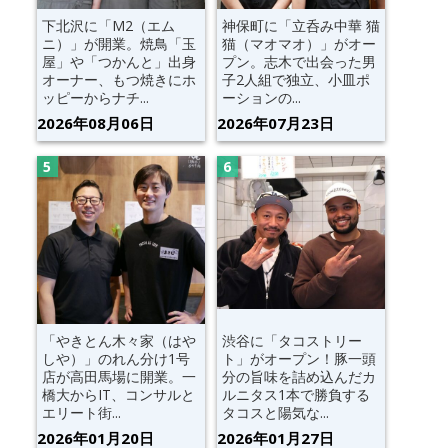
下北沢に「M2（エム
神保町に「立呑み中華 猫
ニ）」が開業。焼鳥「玉
猫（マオマオ）」がオー
屋」や「つかんと」出身
プン。志木で出会った男
オーナー、もつ焼きにホ
子2人組で独立、小皿ポ
ッピーからナチ...
ーションの...
2026年08月06日
2026年07月23日
「やきとん木々家（はや
渋谷に「タコストリー
しや）」のれん分け1号
ト」がオープン！豚一頭
店が高田馬場に開業。一
分の旨味を詰め込んだカ
橋大からIT、コンサルと
ルニタス1本で勝負する
エリート街...
タコスと陽気な...
2026年01月20日
2026年01月27日