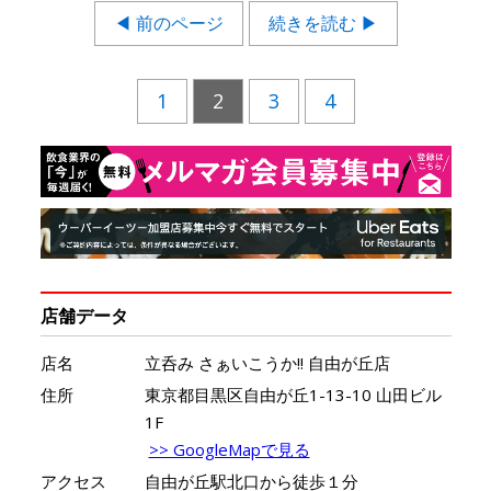
◀ 前のページ
続きを読む ▶
1
2
3
4
店舗データ
店名
立呑み さぁいこうか!! 自由が丘店
住所
東京都目黒区自由が丘1-13-10 山田ビル
1F
>> GoogleMapで見る
アクセス
自由が丘駅北口から徒歩１分