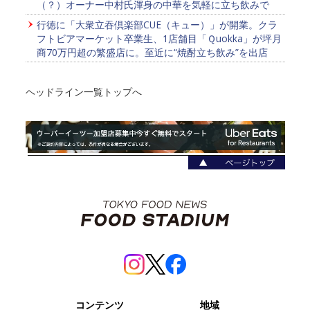
（？）オーナー中村氏渾身の中華を気軽に立ち飲みで
行徳に「大衆立吞倶楽部CUE（キュー）」が開業。クラ
フトビアマーケット卒業生、1店舗目「Ｑuokka」が坪月
商70万円超の繁盛店に。至近に“焼酎立ち飲み”を出店
ヘッドライン一覧トップへ
コンテンツ
地域