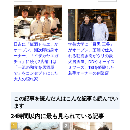
学芸大学に「目黒 三谷」
日吉に「飯酒トモエ」が
がオープン。芝浦で仕入
オープン。湘次郎出身オ
れる朝挽き肉がウリの炭
ーナー、「イザカヤエガ
火居酒屋、DDやオーイズ
チョ」に続く2店舗目は
ミフーズ、TBIを経験した
「一流の和食を居酒屋
若手オーナーの創業店
で」をコンセプトにした
大人の隠れ家
この記事を読んだ人はこんな記事も読んでい
ます
24時間以内に最も見られている記事