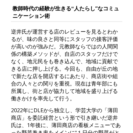
教師時代の経験が生きる‟人たらし”なコミュ
ニケーション術
逆井氏が運営する店のレビューを見るとわか
るが、味の良さと同等にスタッフの接客評価
が高いのが強みだ。元教師ならではの人間関
係の構築メソッドが、自店のスタッフだけで
なく、地元民をも巻き込んで、地域に貢献で
きる店に押し上げる。今回も、自由が丘の地
で新たな店を開店するにあたり、商店街や組
合の人々との関りを重視。現在は青年部にも
所属し、街と店が協力して地域を盛り上げる
働きかけを率先して行う。
2022年にDLEから独立し、学芸大学の「薄田
商店」を委託経営という形で引き継いだ逆井
氏は、1年後に、薄田商店の看板メニューであ
った野菜巻き串をメインに‟１日分の野菜がと