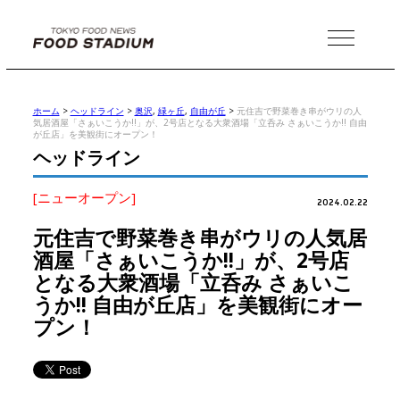
MENU
ホーム
>
ヘッドライン
>
奥沢
,
緑ヶ丘
,
自由が丘
>
元住吉で野菜巻き串がウリの人
気居酒屋「さぁいこうか!!」が、2号店となる大衆酒場「立呑み さぁいこうか!! 自由
が丘店」を美観街にオープン！
ヘッドライン
[ニューオープン]
2024.02.22
元住吉で野菜巻き串がウリの人気居
酒屋「さぁいこうか!!」が、2号店
となる大衆酒場「立呑み さぁいこ
うか!! 自由が丘店」を美観街にオー
プン！