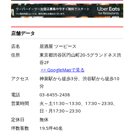
店舗データ
店名
居酒屋 ツーピース
住所
東京都渋谷区円山町20-5グランドネス渋
谷2F
>> GoogleMapで見る
アクセス
神泉駅から徒歩3分、渋谷駅から徒歩10
分
電話
03-6455-2438
営業時間
火～土11:30～13:30、17:30～23:30、
日・月17:30～23:30
定休日
無休
坪数客数
19.5坪40名