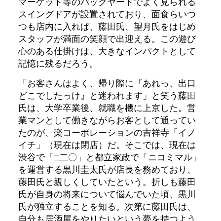
マーケット等のバックヤードでよく見られる
スイングドアが設置されており、面食らいつ
つも店内に入れば、藤田氏、望月氏をはじめ
スタッフが満面の笑顔で出迎える。この遊び
心のある仕掛けは、大きなインパクトとして
記憶に残るだろう。
「お客さんはよく、帰り際に『あれっ、出口
どこでしたっけ』と迷われます」と笑う藤田
氏は、大学卒業後、就職を機に上京した。営
業マンとして働きながらお客として通ってい
たのが、楽コーポレーションの吉祥寺「イノ
イチ」（現在は閉店）だ。そこでは、現在は
渋谷で「□二〇」と都立家政で「ニコミマル」
を運営する黒川圭太氏が店長を務めており、
藤田氏と親しくしていたという。折しも藤田
氏が自身の将来について悩んでいた頃、黒川
氏が独立することを知る。次第に藤田氏は、
自分も居酒屋をやりたいという夢を持つよう