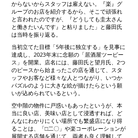
からないからスタッフは雇えない。『楽』グ
ループのお店を紹介するから、そこで頑張れ
と言われたのですが、『どうしても圭太さん
と働きたいんです』と粘りました」と藤田氏
は当時を振り返る。
当初立てた目標「5年後に独立する」を見事に
達成し、2023年末に念願の「居酒屋ツーピー
ス」を開業。店名には、藤田氏と望月氏、2つ
のピースから始まったこの店を通じて、スタ
ッフやお客など様々な人とつながり、いつか
パズルのように大きな絵が描けたらという願
いが込められているという。
空中階の物件に戸惑いもあったというが、本
当に良い店、美味い店として浸透すれば、ど
んなにわかりにくい場所でも繁盛店になり得
ることは、「□二〇」や楽コーポレーションが
展開する店舗を通じて、両者も良く理解して