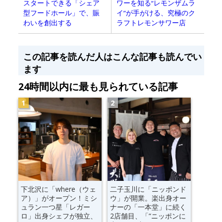
スタートできる「シェア
ワーを知る“レモンザムラ
型フードホール」で、賑
イ”が手がける、究極のク
わいを創出する
ラフトレモンサワー店
この記事を読んだ人はこんな記事も読んでい
ます
24時間以内に最も見られている記事
下北沢に「where（ウェ
二子玉川に「ニッポンド
ア）」がオープン！ミシ
ウ」が開業。楽出身オー
ュラン一つ星「レガー
ナーの「一本堂」に続く
ロ」出身シェフが独立、
2店舗目、「“ニッポンに