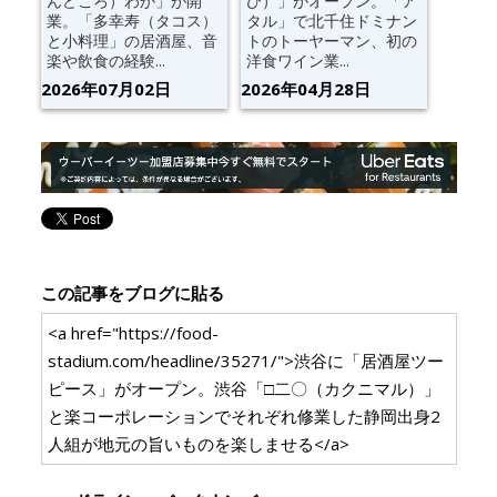
んどころ）わか」が開
び）」がオープン。「ア
業。「多幸寿（タコス）
タル」で北千住ドミナン
と小料理」の居酒屋、音
トのトーヤーマン、初の
楽や飲食の経験...
洋食ワイン業...
2026年07月02日
2026年04月28日
この記事をブログに貼る
<a href="https://food-
stadium.com/headline/35271/">渋谷に「居酒屋ツー
ピース」がオープン。渋谷「□二〇（カクニマル）」
と楽コーポレーションでそれぞれ修業した静岡出身2
人組が地元の旨いものを楽しませる</a>