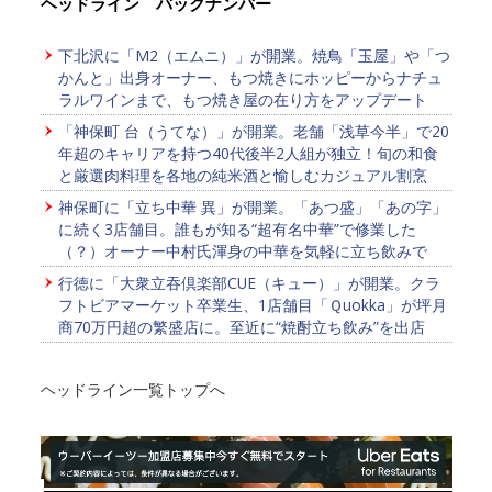
ヘッドライン バックナンバー
下北沢に「M2（エムニ）」が開業。焼鳥「玉屋」や「つ
かんと」出身オーナー、もつ焼きにホッピーからナチュ
ラルワインまで、もつ焼き屋の在り方をアップデート
「神保町 台（うてな）」が開業。老舗「浅草今半」で20
年超のキャリアを持つ40代後半2人組が独立！旬の和食
と厳選肉料理を各地の純米酒と愉しむカジュアル割烹
神保町に「立ち中華 異」が開業。「あつ盛」「あの字」
に続く3店舗目。誰もが知る“超有名中華”で修業した
（？）オーナー中村氏渾身の中華を気軽に立ち飲みで
行徳に「大衆立吞倶楽部CUE（キュー）」が開業。クラ
フトビアマーケット卒業生、1店舗目「Ｑuokka」が坪月
商70万円超の繁盛店に。至近に“焼酎立ち飲み”を出店
ヘッドライン一覧トップへ