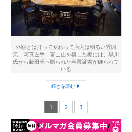
外観とは打って変わって店内は明るい雰囲
気。写真左手、富士山を模した棚には、黒川
氏から藤田氏へ贈られた卒業証書が飾られて
いる
続きを読む ▶
1
2
3