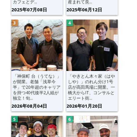
カフェとデ...
産まれて良...
2025年07月08日
2025年06月12日
「神保町 台（うてな）」
「やきとん木々家（はや
が開業。老舗「浅草今
しや）」のれん分け1号
半」で20年超のキャリア
店が高田馬場に開業。一
を持つ40代後半2人組が
橋大からIT、コンサルと
独立！旬...
エリート街...
2026年08月04日
2026年01月20日