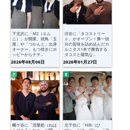
下北沢に「M2（エム
渋谷に「タコストリー
ニ）」が開業。焼鳥「玉
ト」がオープン！豚一頭
屋」や「つかんと」出身
分の旨味を詰め込んだカ
オーナー、もつ焼きにホ
ルニタス1本で勝負する
ッピーからナチ...
タコスと陽気な...
2026年08月06日
2026年01月27日
幡ケ谷に「涅槃処（ねは
北千住に「HiBi（ひ