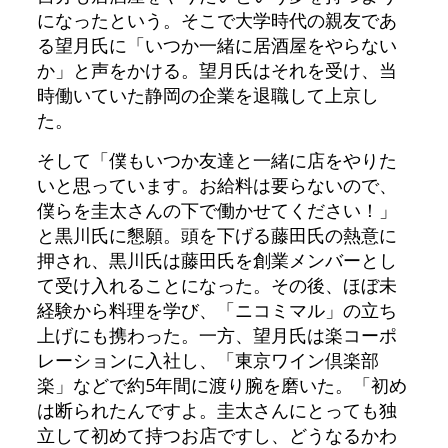
になったという。そこで大学時代の親友であ
る望月氏に「いつか一緒に居酒屋をやらない
か」と声をかける。望月氏はそれを受け、当
時働いていた静岡の企業を退職して上京し
た。
そして「僕もいつか友達と一緒に店をやりた
いと思っています。お給料は要らないので、
僕らを圭太さんの下で働かせてください！」
と黒川氏に懇願。頭を下げる藤田氏の熱意に
押され、黒川氏は藤田氏を創業メンバーとし
て受け入れることになった。その後、ほぼ未
経験から料理を学び、「ニコミマル」の立ち
上げにも携わった。一方、望月氏は楽コーポ
レーションに入社し、「東京ワイン倶楽部
楽」などで約5年間に渡り腕を磨いた。「初め
は断られたんですよ。圭太さんにとっても独
立して初めて持つお店ですし、どうなるかわ