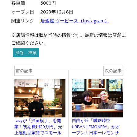
客単価
5000円
オープン日
2023年12月8日
関連リンク
居酒屋 ツーピース（Instagram）
※店舗情報は取材当時の情報です。最新の情報は店舗に
ご確認ください。
渋谷，神泉
前の記事
次の記事
favyが「汐留横丁」を開
自由が丘「曖昧時空
業！初期費用20万円、売
URBAN LEMONERY」がオ
上連動型家賃でスモール
ープン！日本一レモンサ