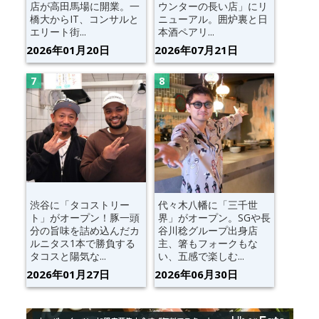
店が高田馬場に開業。一
ウンターの長い店」にリ
橋大からIT、コンサルと
ニューアル。囲炉裏と日
エリート街...
本酒ペアリ...
2026年01月20日
2026年07月21日
渋谷に「タコストリー
代々木八幡に「三千世
ト」がオープン！豚一頭
界」がオープン。SGや長
分の旨味を詰め込んだカ
谷川稔グループ出身店
ルニタス1本で勝負する
主、箸もフォークもな
タコスと陽気な...
い、五感で楽しむ...
2026年01月27日
2026年06月30日