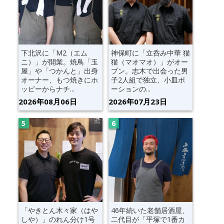
下北沢に「M2（エム
神保町に「立呑み中華 猫
ニ）」が開業。焼鳥「玉
猫（マオマオ）」がオー
屋」や「つかんと」出身
プン。志木で出会った男
オーナー、もつ焼きにホ
子2人組で独立、小皿ポ
ッピーからナチ...
ーションの...
2026年08月06日
2026年07月23日
「やきとん木々家（はや
46年続いた老舗居酒屋、
しや）」のれん分け1号
二代目が「平塚で1番カ