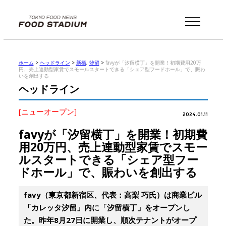
MENU
ホーム
>
ヘッドライン
>
新橋
,
汐留
>
favyが「汐留横丁」を開業！初期費用20万
円、売上連動型家賃でスモールスタートできる「シェア型フードホール」で、賑わ
いを創出する
ヘッドライン
[ニューオープン]
2024.01.11
favyが「汐留横丁」を開業！初期費
用20万円、売上連動型家賃でスモー
ルスタートできる「シェア型フー
ドホール」で、賑わいを創出する
favy（東京都新宿区、代表：高梨 巧氏）は商業ビル
「カレッタ汐留」内に「汐留横丁」をオープンし
た。昨年8月27日に開業し、順次テナントがオープ