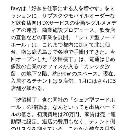
favyは「好きを仕事にする人を増やす」をミ
ッションに、サブスクやモバイルオーダーな
ど飲食店向けDXサービスの企画やグルメメデ
ィアの運営、商業施設プロデュース、飲食店
の直営などの事業を展開。「シェア型フード
ホール」は、これまで都内に加えて北は仙
台、南は鹿児島まで各地で手掛けてきた。今
回オープンした「汐留横丁」は、電通はじめ
多数の企業のオフィスが入る「カレッタ汐
留」の地下２階、約390㎡のスペース。現在、
入居するテナントは９店舗。1月にはさらに3
店舗が加わる。
「汐留横丁」含む同社の「シェア型フードホ
ール」の特徴は、なんといっても出店ハード
ルの低さ。初期費用は20万円、家賃は売上連
動型に設定。退店の費用もなく、テナント側
のリスクを抑えている。これから独立を目指