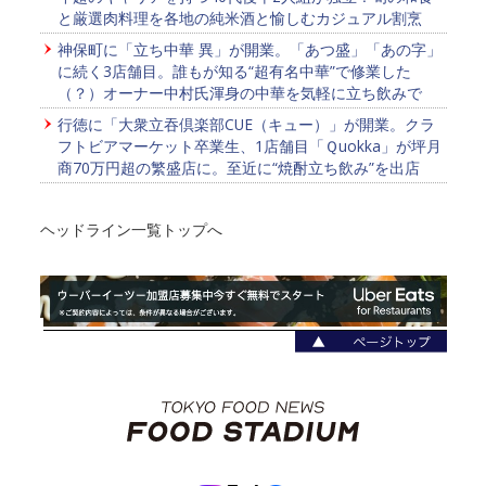
と厳選肉料理を各地の純米酒と愉しむカジュアル割烹
神保町に「立ち中華 異」が開業。「あつ盛」「あの字」
に続く3店舗目。誰もが知る“超有名中華”で修業した
（？）オーナー中村氏渾身の中華を気軽に立ち飲みで
行徳に「大衆立吞倶楽部CUE（キュー）」が開業。クラ
フトビアマーケット卒業生、1店舗目「Ｑuokka」が坪月
商70万円超の繁盛店に。至近に“焼酎立ち飲み”を出店
ヘッドライン一覧トップへ