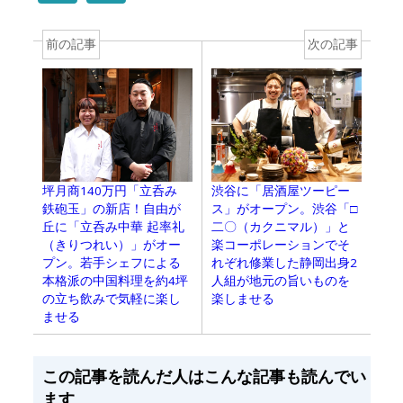
前の記事
次の記事
坪月商140万円「立呑み
渋谷に「居酒屋ツーピー
鉄砲玉」の新店！自由が
ス」がオープン。渋谷「□
丘に「立呑み中華 起率礼
二〇（カクニマル）」と
（きりつれい）」がオー
楽コーポレーションでそ
プン。若手シェフによる
れぞれ修業した静岡出身2
本格派の中国料理を約4坪
人組が地元の旨いものを
の立ち飲みで気軽に楽し
楽しませる
ませる
この記事を読んだ人はこんな記事も読んでい
ます