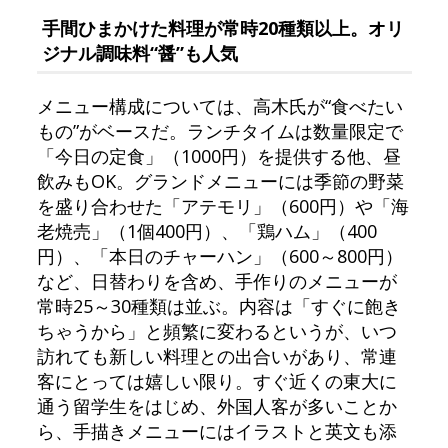
手間ひまかけた料理が常時20種類以上。オリ
ジナル調味料“醤”も人気
メニュー構成については、高木氏が“食べたい
もの”がベースだ。ランチタイムは数量限定で
「今日の定食」（1000円）を提供する他、昼
飲みもOK。グランドメニューには季節の野菜
を盛り合わせた「アテモリ」（600円）や「海
老焼売」（1個400円）、「鶏ハム」（400
円）、「本日のチャーハン」（600～800円）
など、日替わりを含め、手作りのメニューが
常時25～30種類は並ぶ。内容は「すぐに飽き
ちゃうから」と頻繁に変わるというが、いつ
訪れても新しい料理との出合いがあり、常連
客にとっては嬉しい限り。すぐ近くの東大に
通う留学生をはじめ、外国人客が多いことか
ら、手描きメニューにはイラストと英文も添