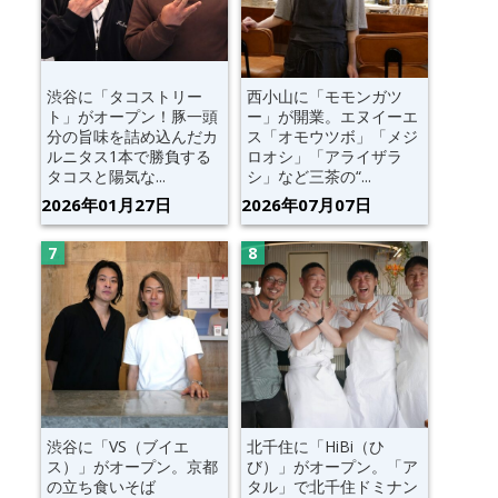
渋谷に「タコストリー
西小山に「モモンガツ
ト」がオープン！豚一頭
ー」が開業。エヌイーエ
分の旨味を詰め込んだカ
ス「オモウツボ」「メジ
ルニタス1本で勝負する
ロオシ」「アライザラ
タコスと陽気な...
シ」など三茶の“...
2026年01月27日
2026年07月07日
渋谷に「VS（ブイエ
北千住に「HiBi（ひ
ス）」がオープン。京都
び）」がオープン。「ア
の立ち食いそば
タル」で北千住ドミナン