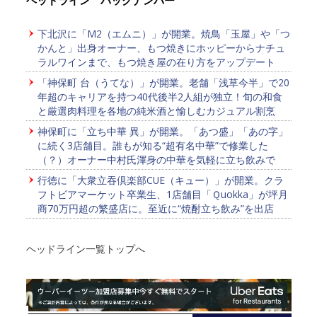
下北沢に「M2（エムニ）」が開業。焼鳥「玉屋」や「つ
かんと」出身オーナー、もつ焼きにホッピーからナチュ
ラルワインまで、もつ焼き屋の在り方をアップデート
「神保町 台（うてな）」が開業。老舗「浅草今半」で20
年超のキャリアを持つ40代後半2人組が独立！旬の和食
と厳選肉料理を各地の純米酒と愉しむカジュアル割烹
神保町に「立ち中華 異」が開業。「あつ盛」「あの字」
に続く3店舗目。誰もが知る“超有名中華”で修業した
（？）オーナー中村氏渾身の中華を気軽に立ち飲みで
行徳に「大衆立吞倶楽部CUE（キュー）」が開業。クラ
フトビアマーケット卒業生、1店舗目「Ｑuokka」が坪月
商70万円超の繁盛店に。至近に“焼酎立ち飲み”を出店
ヘッドライン一覧トップへ