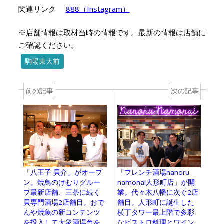
関連リンク
888（Instagram）
※店舗情報は取材当時の情報です。最新の情報は店舗に
ご確認ください。
駒場東大前
前の記事
次の記事
「八王子 貝介」がオープ
「フレンチ酒場nanoru
ン。焼鳥のけむりグルー
namonai人形町店」が開
プ最新店舗、三茶に続く
業。代々木八幡に次ぐ2店
貝専門酒場2店舗目。おで
舗目。人形町に誕生した
んや焼魚の新コンテンツ
横丁タワー最上階で多彩
を投入して大衆酒場色を
なビストロ料理とワイン