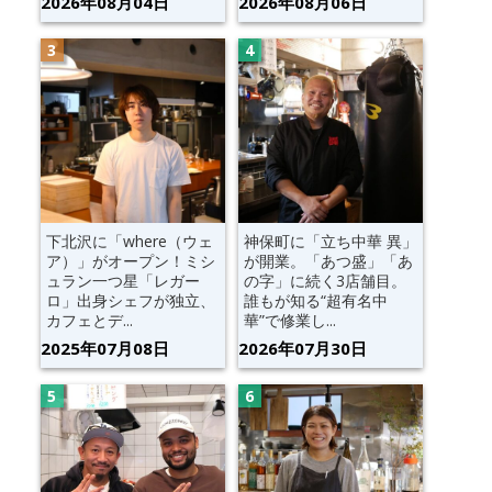
2026年08月04日
2026年08月06日
下北沢に「where（ウェ
神保町に「立ち中華 異」
ア）」がオープン！ミシ
が開業。「あつ盛」「あ
ュラン一つ星「レガー
の字」に続く3店舗目。
ロ」出身シェフが独立、
誰もが知る“超有名中
カフェとデ...
華”で修業し...
2025年07月08日
2026年07月30日