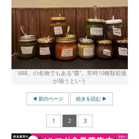
「888」の名物でもある“醤”。常時10種類前後
が揃うという
◀ 前のページ
続きを読む ▶
1
2
3