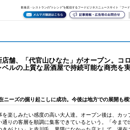
コロナ後を見据え、1万円で満足できる、割烹レベルの上質な居酒屋で持続可能な商売を実践
飲食店・レストランの“トレンド”を配信するフードビジネスニュースサイト「フー
新店舗、「代官山ひなた」がオープン。コロ
レベルの上質な居酒屋で持続可能な商売を
在ニーズの掘り起こしに成功。今後は地方での展開も模
事を楽しみたい感度の高い大人達。オープン後は、カッ
い通りの客層を順調に集客できているという。「今まで
つきがよい」と赤川氏。界隈になかった店として、潜在