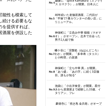
鎌倉に「Splice Kamakura（スプライ
No.4
ス カマクラ）」が開業。日本人に
可能性も模索して
46年続いた老舗居酒屋、二代目が
「平塚で1番カウンターの長い店」に
No.5
し続ける必要もな
リニューアル。
のを提供すれば、
居酒屋を併設した
神保町に「立呑み中華 猫猫（マオマ
オ）」がオープン。志木で出会った
No.6
男子2人組で独
幡ケ谷に「涅槃処（ねはんどころ）
わか」が開業。「多幸寿（タコス）
No.7
と小料理」の居酒
神保町に「立ち中華 異」が開業。
「あつ盛」「あの字」に続く3店舗
No.8
目。誰もが知る“
池袋に「小出洋食堂」が開業。星付
きから居酒屋まで経験した33歳、イ
No.9
タリアン、フレ
豪徳寺に「焼き鳥 金兵衛」がオープ