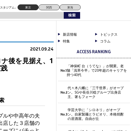
ドスタジアム」
東京
関西
東海
新店情報
トピックス
特集
コラム
2021.09.24
ACCESS RANKING
ナ後を見据え、1
実践
「神保町 台（うてな）」が開業。老
舗「浅草今半」で20年超のキャリアを
No.1
持つ40代
代々木八幡に「三千世界」がオープ
ン。SGや長谷川稔グループ出身店
No.2
主、箸もフォーク
索
学芸大学に「シロネリ」がオープ
ン。自家製麺とラビオリ、本格焼酎
プルや中高年の夫
No.3
の居酒屋。自由が丘
出店した３店舗の
ニーズにバチっと