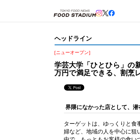
ホーム
>
ヘッドライン
>
代官山
>
学芸大学「ひとひら」の新店舗、「代官山ひなた」がオープン。
ヘッドライン
[ニューオープン]
学芸大学「ひとひら」の
万円で満足できる、割烹
界隈になかった店として、潜
ターゲットは、ゆっくりと食
婦など、地域の人を中心に狙
中で、もっともお客様の食い