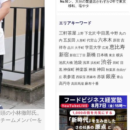
ン。大分の繁盛店がわずか2年で東京
No.10
移転、塩やタ
三軒茶屋
中目黒
下北沢
中野
丸の
上野
六本木
五反田
吉
内
代官山
人形町
原宿
恵比寿
学芸大学
祥寺
大手町
広尾
品川
新宿
新橋
日本橋
横浜
新宿三丁目
東京
渋谷
池袋
浅草
目
池尻大橋
浜松町
田町
神楽坂
神田
黒
神保町
神泉
秋葉原
自由が
銀座
赤坂
表参道
丘
西荻窪
西麻布
青山
高円寺
麻布十番
高田馬場
若頭の小林徹郎氏。
るチームメンバーを