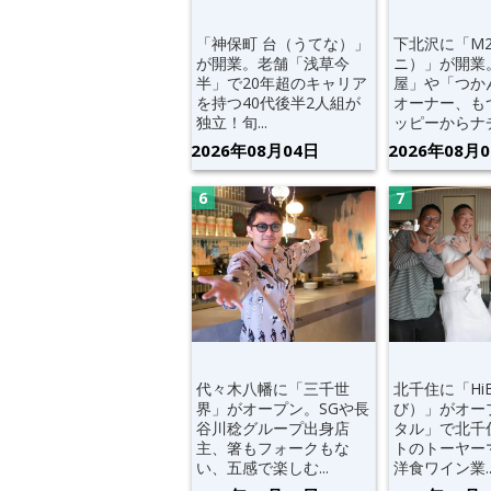
「神保町 台（うてな）」
下北沢に「M
が開業。老舗「浅草今
ニ）」が開業
半」で20年超のキャリア
屋」や「つか
を持つ40代後半2人組が
オーナー、も
独立！旬...
ッピーからナチ.
2026年08月04日
2026年08月
代々木八幡に「三千世
北千住に「Hi
界」がオープン。SGや長
び）」がオー
谷川稔グループ出身店
タル」で北千
主、箸もフォークもな
トのトーヤー
い、五感で楽しむ...
洋食ワイン業..