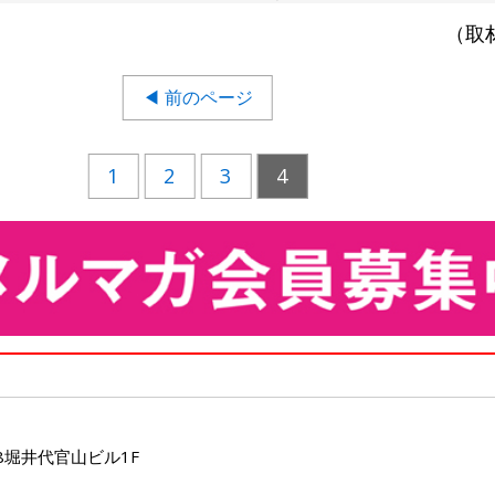
（取
◀ 前のページ
1
2
3
4
8堀井代官山ビル1F