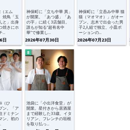
2（エム
神保町に「立ち中華 異」
神保町に「立呑み中華 猫
。焼鳥「玉
が開業。「あつ盛」「あ
猫（マオマオ）」がオー
んと」出身
の字」に続く3店舗目。
プン。志木で出会った男
つ焼きにホ
誰もが知る“超有名中
子2人組で独立、小皿ポ
..
華”で修業し...
ーションの...
06日
2026年07月30日
2026年07月23日
Bi（ひ
池袋に「小出洋食堂」が
プン。「ア
開業。星付きから居酒屋
住ドミナン
まで経験した33歳、イタ
マン、初の
リアン、フレンチの垣根
.
を取り払っ...