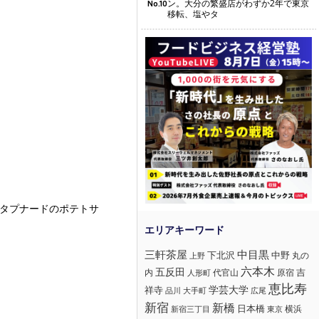
ン。大分の繁盛店がわずか2年で東京
No.10
移転、塩やタ
たタプナードのポテトサ
三軒茶屋
中目黒
下北沢
中野
丸の
上野
六本木
五反田
吉
内
代官山
人形町
原宿
恵比寿
学芸大学
祥寺
大手町
広尾
品川
新宿
新橋
日本橋
横浜
新宿三丁目
東京