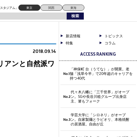
ドスタジアム」
東京
関西
東海
新店情報
トピックス
特集
コラム
2018.09.14
ACCESS RANKING
リアンと自然派ワ
「神保町 台（うてな）」が開業。老
舗「浅草今半」で20年超のキャリアを
No.1
持つ40代
代々木八幡に「三千世界」がオープ
ン。SGや長谷川稔グループ出身店
No.2
主、箸もフォーク
学芸大学に「シロネリ」がオープ
ン。自家製麺とラビオリ、本格焼酎
No.3
の居酒屋。自由が丘