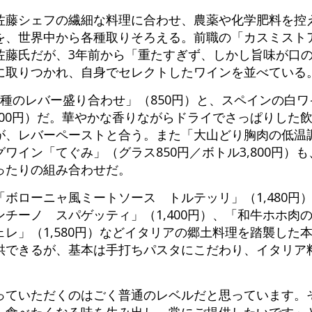
佐藤シェフの繊細な料理に合わせ、農薬や化学肥料を控
を、世界中から各種取りそろえる。前職の「カスミスト
佐藤氏だが、3年前から「重たすぎず、しかし旨味が口
に取りつかれ、自身でセレクトしたワインを並べている
種のレバー盛り合わせ」（850円）と、スペインの白
700円）だ。華やかな香りながらドライでさっぱりした
が、レバーペーストと合う。また「大山どり胸肉の低温調
ワイン「てぐみ」（グラス850円／ボトル3,800円）
ったりの組み合わせだ。
ボローニャ風ミートソース トルテッリ」（1,480円
チーノ スパゲッティ」（1,400円）、「和牛ホホ肉
レ」（1,580円）などイタリアの郷土料理を踏襲した
供できるが、基本は手打ちパスタにこだわり、イタリア
っていただくのはごく普通のレベルだと思っています。
し食べたくなる味を生み出し、常にご提供したいです」