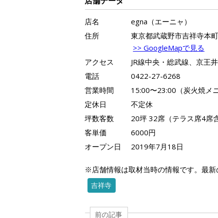
店舗データ
店名
egna（エーニャ）
住所
東京都武蔵野市吉祥寺本町4-
>> GoogleMapで見る
アクセス
JR線中央・総武線、京王井
電話
0422-27-6268
営業時間
15:00〜23:00（炭火焼メニ
定休日
不定休
坪数客数
20坪 32席（テラス席4席
客単価
6000円
オープン日
2019年7月18日
※店舗情報は取材当時の情報です。最新
吉祥寺
前の記事