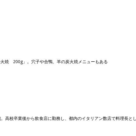
火焼 200g」。穴子や合鴨、羊の炭火焼メニューもある
歳。高校卒業後から飲食店に勤務し、都内のイタリアン数店で料理長と