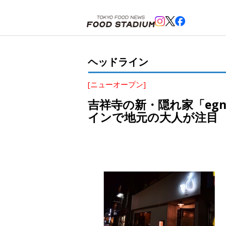
ホーム
>
ヘッドライン
>
吉祥寺
>
吉祥寺の新・隠れ家「egna（エーニャ）」がオープン、炭火焼
ヘッドライン
[ニューオープン]
吉祥寺の新・隠れ家「eg
インで地元の大人が注目