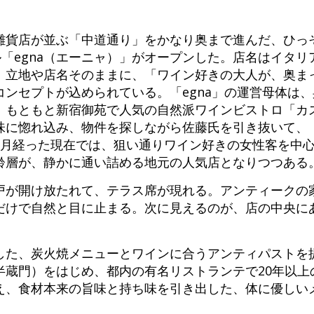
雑貨店が並ぶ「中道通り」をかなり奥まで進んだ、ひっ
ル「egna（エーニャ）」がオープンした。店名はイタ
。立地や店名そのままに、「ワイン好きの大人が、奥ま
ンセプトが込められている。「egna」の運営母体は
、もともと新宿御苑で人気の自然派ワインビストロ「カ
に惚れ込み、物件を探しながら佐藤氏を引き抜いて、「
カ月経った現在では、狙い通りワイン好きの女性客を中
齢層が、静かに通い詰める地元の人気店となりつつある
戸が開け放たれて、テラス席が現れる。アンティークの
だけで自然と目に止まる。次に見えるのが、店の中央に
した、炭火焼メニューとワインに合うアンティパストを
半蔵門）をはじめ、都内の有名リストランテで20年以上
え、食材本来の旨味と持ち味を引き出した、体に優しい