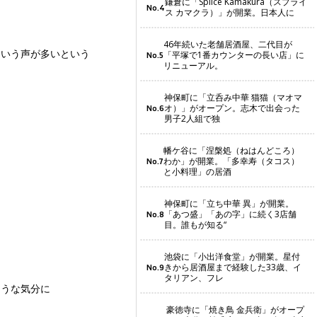
鎌倉に「Splice Kamakura（スプライ
No.4
ス カマクラ）」が開業。日本人に
46年続いた老舗居酒屋、二代目が
という声が多いという
「平塚で1番カウンターの長い店」に
No.5
リニューアル。
神保町に「立呑み中華 猫猫（マオマ
オ）」がオープン。志木で出会った
No.6
男子2人組で独
幡ケ谷に「涅槃処（ねはんどころ）
わか」が開業。「多幸寿（タコス）
No.7
と小料理」の居酒
神保町に「立ち中華 異」が開業。
「あつ盛」「あの字」に続く3店舗
No.8
目。誰もが知る“
池袋に「小出洋食堂」が開業。星付
きから居酒屋まで経験した33歳、イ
No.9
タリアン、フレ
ような気分に
豪徳寺に「焼き鳥 金兵衛」がオープ