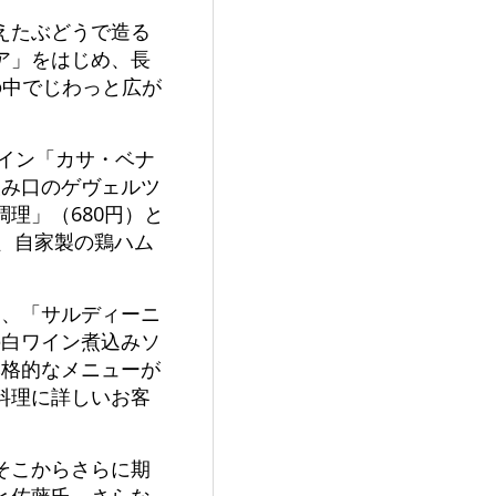
えたぶどうで造る
ア」をはじめ、長
の中でじわっと広が
。
ワイン「カサ・ベナ
飲み口のゲヴェルツ
理」（680円）と
も、自家製の鶏ハム
）、「サルディーニ
の白ワイン煮込みソ
本格的なメニューが
料理に詳しいお客
そこからさらに期
と佐藤氏。さらな