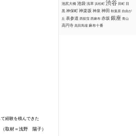
渋谷
池袋
浅草
目
池尻大橋
浜松町
田町
神楽坂
神田
黒
神保町
神泉
秋葉原
自由が
銀座
赤坂
表参道
丘
西荻窪
西麻布
青山
高円寺
麻布十番
高田馬場
して経験を積んできた
（取材＝浅野 陽子）