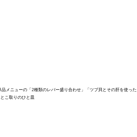
人気単品メニューの「2種類のレバー盛り合わせ」「ツブ貝とその肝を使っ
いとこ取りのひと皿