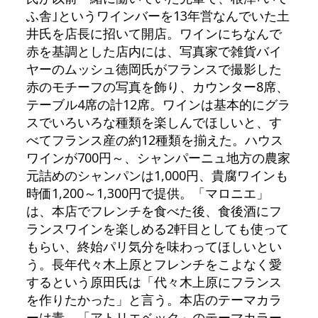
ふ舎｣というワインバーを13年営なんでいた土
井氏を店長に招いて開店。ワインにちなんで
赤を基調とした店内には、写真家で雑貨バイ
ヤーのムッシュ徳岡氏がフランスで撮影した
赤のモチーフの写真を飾り、カウンター8席、
テーブル4席の計12席。ワインは基本的にグラ
スでいろいろな種類を楽しんでほしいと、す
べてフランス産の約12種類を揃えた。ハウス
ワインが700円～、シャンパーニュ地方の農家
元詰めのシャンパンは1,000円、貴腐ワインも
時価1,200～1,300円で提供。「マロニエ」
は、本店でフレンチを食べた後、食後酒にフ
ランスワインを楽しめる2軒目としても使って
もらい、終始パリ気分を味わってほしいとい
う。長年代々木上原とフレンチをこよなく愛
するという原田氏は「代々木上原にフランス
を作りたかった」と言う。本店のテーマカラ
ーは青、「アトリエベック」のテーマカラー