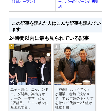
15日オープン！
ー、バーの4ゾーンが初集
結
この記事を読んだ人はこんな記事も読んでい
ます
24時間以内に最も見られている記事
二子玉川に「ニッポンド
「神保町 台（うてな）」
ウ」が開業。楽出身オー
が開業。老舗「浅草今
ナーの「一本堂」に続く
半」で20年超のキャリア
2店舗目、「“ニッポンに
を持つ40代後半2人組が
産まれて良...
独立！旬...