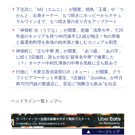
下北沢に「M2（エムニ）」が開業。焼鳥「玉屋」や「つ
かんと」出身オーナー、もつ焼きにホッピーからナチュ
ラルワインまで、もつ焼き屋の在り方をアップデート
「神保町 台（うてな）」が開業。老舗「浅草今半」で20
年超のキャリアを持つ40代後半2人組が独立！旬の和食
と厳選肉料理を各地の純米酒と愉しむカジュアル割烹
神保町に「立ち中華 異」が開業。「あつ盛」「あの字」
に続く3店舗目。誰もが知る“超有名中華”で修業した
（？）オーナー中村氏渾身の中華を気軽に立ち飲みで
行徳に「大衆立吞倶楽部CUE（キュー）」が開業。クラ
フトビアマーケット卒業生、1店舗目「Ｑuokka」が坪月
商70万円超の繁盛店に。至近に“焼酎立ち飲み”を出店
ヘッドライン一覧トップへ