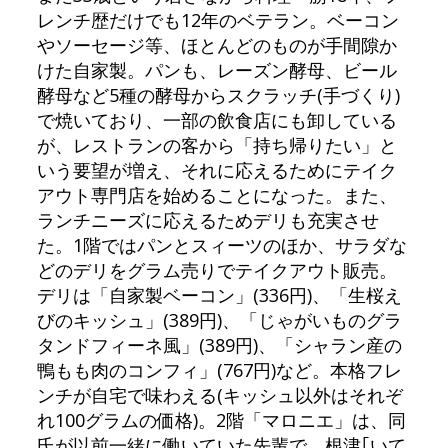
レンチ歴だけでも12年のベテラン。ベーコン
やソーセージ等、ほとんどのものが手間隙か
けた自家製。パンも、レーズン酵母、ビール
酵母など5種の酵母からスクラッチ(手づくり)
で焼いており、一部の飲食店にも卸している
が、レストランの客から「持ち帰りたい」と
いう要望が増え、それに応えるためにテイク
アウト専門店を始めることになった。また、
ランチニーズに応えるためデリも充実させ
た。1階ではパンとスィーツのほか、サラダな
どのデリをグラム売りでテイクアウト販売。
デリは「自家製ベーコン」(336円)、「生桜え
びのキッシュ」(389円)、「じゃがいものグラ
タンドフィーネ風」(389円)、「シャラン産の
鴨もも肉のコンフィ」(767円)など。本格フレ
ンチが自宅で味わえる(キッシュ以外はそれぞ
れ100グラムの価格)。2階「マロニエ」は、同
氏が以前一緒に働いていた先輩で、根津｢いて