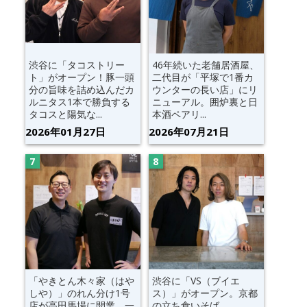
渋谷に「タコストリー
46年続いた老舗居酒屋、
ト」がオープン！豚一頭
二代目が「平塚で1番カ
分の旨味を詰め込んだカ
ウンターの長い店」にリ
ルニタス1本で勝負する
ニューアル。囲炉裏と日
タコスと陽気な...
本酒ペアリ...
2026年01月27日
2026年07月21日
「やきとん木々家（はや
渋谷に「VS（ブイエ
しや）」のれん分け1号
ス）」がオープン。京都
店が高田馬場に開業。一
の立ち食いそば