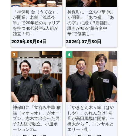
「神保町 台（うてな）」
神保町に「立ち中華 異」
が開業。老舗「浅草今
が開業。「あつ盛」「あ
半」で20年超のキャリア
の字」に続く3店舗目。
を持つ40代後半2人組が
誰もが知る“超有名中
独立！旬...
華”で修業し...
2026年08月04日
2026年07月30日
神保町に「立呑み中華 猫
「やきとん木々家（はや
猫（マオマオ）」がオー
しや）」のれん分け1号
プン。志木で出会った男
店が高田馬場に開業。一
子2人組で独立、小皿ポ
橋大からIT、コンサルと
ーションの...
エリート街...