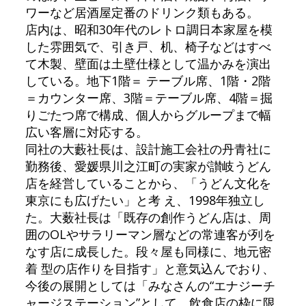
ワーなど居酒屋定番のドリンク類もある。
店内は、昭和30年代のレトロ調日本家屋を模
した雰囲気で、引き戸、机、椅子などはすべ
て木製、壁面は土壁仕様として温かみを演出
している。地下1階＝ テーブル席、1階・2階
＝カウンター席、3階＝テーブル席、4階＝掘
りごたつ席で構成、個人からグループまで幅
広い客層に対応する。
同社の大藪社長は、設計施工会社の丹青社に
勤務後、愛媛県川之江町の実家が讃岐うどん
店を経営していることから、「うどん文化を
東京にも広げたい」と考 え、1998年独立し
た。大薮社長は「既存の創作うどん店は、周
囲のOLやサラリーマン層などの常連客が列を
なす店に成長した。段々屋も同様に、地元密
着 型の店作りを目指す」と意気込んでおり、
今後の展開としては「みなさんの“エナジーチ
ャージステーション”として、飲食店の枠に限