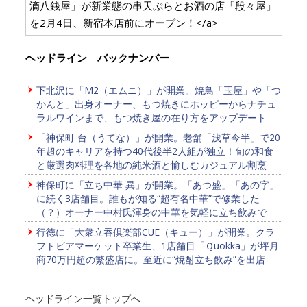
滴八銭屋」が新業態の串天ぷらとお酒の店「段々屋」
を2月4日、新宿本店前にオープン！</a>
ヘッドライン バックナンバー
下北沢に「M2（エムニ）」が開業。焼鳥「玉屋」や「つ
かんと」出身オーナー、もつ焼きにホッピーからナチュ
ラルワインまで、もつ焼き屋の在り方をアップデート
「神保町 台（うてな）」が開業。老舗「浅草今半」で20
年超のキャリアを持つ40代後半2人組が独立！旬の和食
と厳選肉料理を各地の純米酒と愉しむカジュアル割烹
神保町に「立ち中華 異」が開業。「あつ盛」「あの字」
に続く3店舗目。誰もが知る“超有名中華”で修業した
（？）オーナー中村氏渾身の中華を気軽に立ち飲みで
行徳に「大衆立吞倶楽部CUE（キュー）」が開業。クラ
フトビアマーケット卒業生、1店舗目「Ｑuokka」が坪月
商70万円超の繁盛店に。至近に“焼酎立ち飲み”を出店
ヘッドライン一覧トップへ