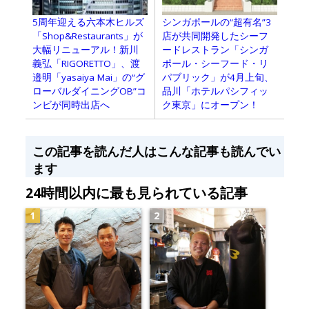
シンガポールの“超有名”3
5周年迎える六本木ヒルズ
店が共同開発したシーフ
「Shop&Restaurants」が
ードレストラン「シンガ
大幅リニューアル！新川
ポール・シーフード・リ
義弘「RIGORETTO」、渡
パブリック」が4月上旬、
邉明「yasaiya Mai」の“グ
品川「ホテルパシフィッ
ローバルダイニングOB”コ
ク東京」にオープン！
ンビが同時出店へ
この記事を読んだ人はこんな記事も読んでい
ます
24時間以内に最も見られている記事