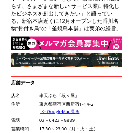
らず、さまざまな新しい サービス業に特化し
たビジネスを創出してきたい」と語ってい
る。新宿本店近くに12月オープンした香川名
物“骨付き鳥”の「釜焼鳥本舗」は実弟の経営。
店舗データ
店名
串天ぷら「段々屋」
住所
東京都新宿区西新宿1-14-2
>> GoogleMap見る
電話
03－6423－8889
営業時間
17:30～23:00（月・火・土）