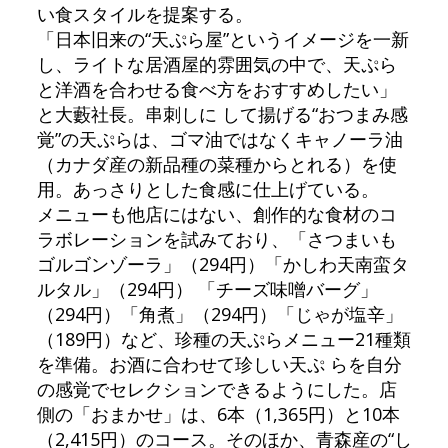
い食スタイルを提案する。
「日本旧来の“天ぷら屋”というイメージを一新
し、ライトな居酒屋的雰囲気の中で、天ぷら
と洋酒を合わせる食べ方をおすすめしたい」
と大藪社長。串刺しに して揚げる“おつまみ感
覚”の天ぷらは、ゴマ油ではなくキャノーラ油
（カナダ産の新品種の菜種からとれる）を使
用。あっさりとした食感に仕上げている。
メニューも他店にはない、創作的な食材のコ
ラボレーションを試みており、「さつまいも
ゴルゴンゾーラ」（294円）「かしわ天南蛮タ
ルタル」（294円） 「チーズ味噌バーグ」
（294円）「角煮」（294円）「じゃが塩辛」
（189円）など、珍種の天ぷらメニュー21種類
を準備。お酒に合わせて珍しい天ぷ らを自分
の感覚でセレクションできるようにした。店
側の「おまかせ」は、6本（1,365円）と10本
（2,415円）のコース。そのほか、青森産の“し