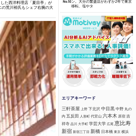
ン。大分の繁盛店がわずか2年で東京
No.10
とした西洋料理店「夏目亭」が
移転、塩やタ
エの荒川裕氏もシェフ右腕の大
三軒茶屋
中目黒
下北沢
中野
丸の
上野
六本木
五反田
吉
内
代官山
人形町
原宿
恵比寿
学芸大学
祥寺
大手町
広尾
品川
新宿
新橋
日本橋
横浜
新宿三丁目
東京