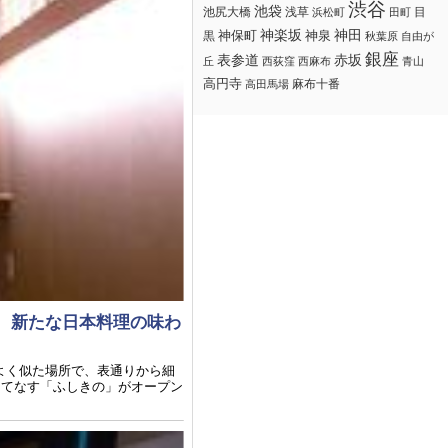
渋谷
池袋
浅草
目
池尻大橋
浜松町
田町
神楽坂
神田
黒
神保町
神泉
秋葉原
自由が
銀座
赤坂
表参道
丘
西荻窪
西麻布
青山
高円寺
麻布十番
高田馬場
る、新たな日本料理の味わ
よく似た場所で、表通りから細
もてなす「ふしきの」がオープン