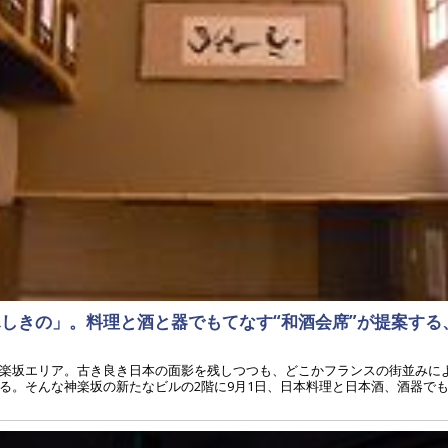
ふしきの」。料理と酒と器でもてなす“和酒会席”が提案す
楽坂エリア。古き良き日本の面影を残しつつも、どこかフランスの街並みに
る。そんな神楽坂の新たなビルの2階に9月1日、日本料理と日本酒、酒器で