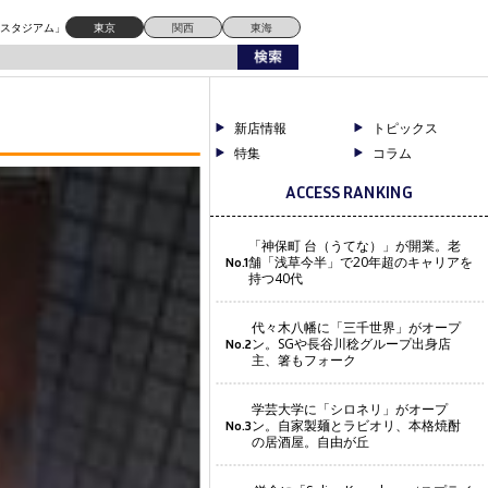
ドスタジアム」
東京
関西
東海
新店情報
トピックス
特集
コラム
ACCESS RANKING
「神保町 台（うてな）」が開業。老
舗「浅草今半」で20年超のキャリアを
No.1
持つ40代
代々木八幡に「三千世界」がオープ
ン。SGや長谷川稔グループ出身店
No.2
主、箸もフォーク
学芸大学に「シロネリ」がオープ
ン。自家製麺とラビオリ、本格焼酎
No.3
の居酒屋。自由が丘