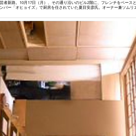
芸者新路。10月17日（月）、その通り沿いのビル2階に、フレンチをベース
ンバー「オヒョイズ」で厨房を任されていた夏目安彦氏。オーナー兼ソムリ