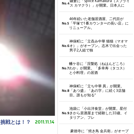
鎌倉に「Splice Kamakura（スプライ
No.4
ス カマクラ）」が開業。日本人に
46年続いた老舗居酒屋、二代目が
「平塚で1番カウンターの長い店」に
No.5
リニューアル。
神保町に「立呑み中華 猫猫（マオマ
オ）」がオープン。志木で出会った
No.6
男子2人組で独
幡ケ谷に「涅槃処（ねはんどころ）
わか」が開業。「多幸寿（タコス）
No.7
と小料理」の居酒
神保町に「立ち中華 異」が開業。
「あつ盛」「あの字」に続く3店舗
No.8
目。誰もが知る“
池袋に「小出洋食堂」が開業。星付
きから居酒屋まで経験した33歳、イ
No.9
タリアン、フレ
き挑戦とは！？
2011.11.14
豪徳寺に「焼き鳥 金兵衛」がオープ