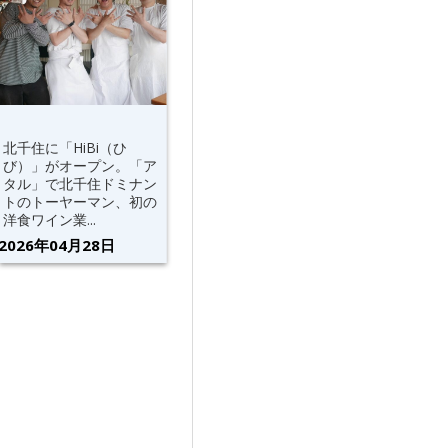
北千住に「HiBi（ひ
び）」がオープン。「ア
タル」で北千住ドミナン
トのトーヤーマン、初の
洋食ワイン業...
2026年04月28日