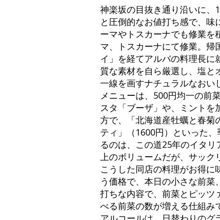
神楽坂の目抜き通り沿いに、1
と圧倒的なお値打ち感で、味
ーマやトスカーナでも修業を
マ、トスカーナにて修業。帰国
イ」を経てアルバの料理長に
質な素材を自ら厳選し、塩と
一線を画すナチュラルなおい
メニューは、500円均一の前
スタ「ブーザ」や、ミントを加
方で、「北海道産牡蠣と春菊の
ティ」（1600円）といった
るのは、この道25年のイタリ
上のボリュームだが、サック
こうした同店の料理がお得に味
う価格で、本日の小さな前菜
打ちな内容で、前菜とピッツ
べる前菜の数が増える仕組み
アルコールは、日替わりのグラ