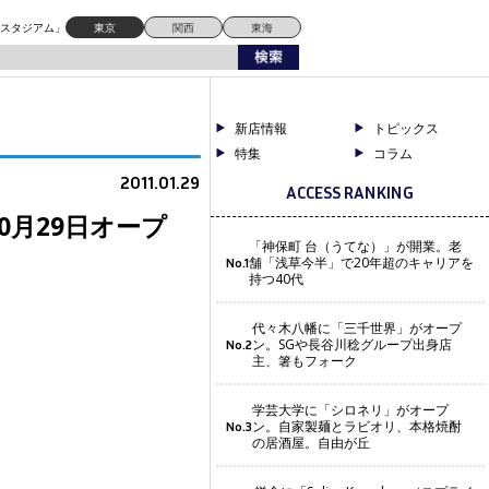
ドスタジアム」
東京
関西
東海
新店情報
トピックス
特集
コラム
2011.01.29
ACCESS RANKING
月29日オープ
「神保町 台（うてな）」が開業。老
舗「浅草今半」で20年超のキャリアを
No.1
持つ40代
代々木八幡に「三千世界」がオープ
ン。SGや長谷川稔グループ出身店
No.2
主、箸もフォーク
学芸大学に「シロネリ」がオープ
ン。自家製麺とラビオリ、本格焼酎
No.3
の居酒屋。自由が丘