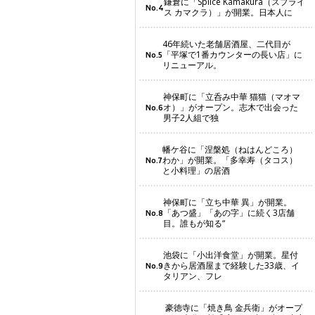
鎌倉に「Splice Kamakura（スプライ
No.4
ス カマクラ）」が開業。日本人に
46年続いた老舗居酒屋、二代目が
「平塚で1番カウンターの長い店」に
No.5
リニューアル。
神保町に「立呑み中華 猫猫（マオマ
オ）」がオープン。志木で出会った
No.6
男子2人組で独
幡ケ谷に「涅槃処（ねはんどころ）
わか」が開業。「多幸寿（タコス）
No.7
と小料理」の居酒
神保町に「立ち中華 異」が開業。
「あつ盛」「あの字」に続く3店舗
No.8
目。誰もが知る“
池袋に「小出洋食堂」が開業。星付
きから居酒屋まで経験した33歳、イ
No.9
タリアン、フレ
豪徳寺に「焼き鳥 金兵衛」がオープ