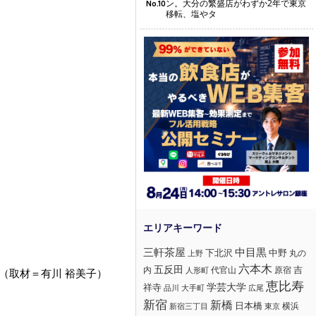
ン。大分の繁盛店がわずか2年で東京
No.10
移転、塩やタ
三軒茶屋
中目黒
下北沢
中野
丸の
上野
六本木
五反田
吉
内
代官山
人形町
原宿
（取材＝有川 裕美子）
恵比寿
学芸大学
祥寺
大手町
広尾
品川
新宿
新橋
日本橋
横浜
新宿三丁目
東京