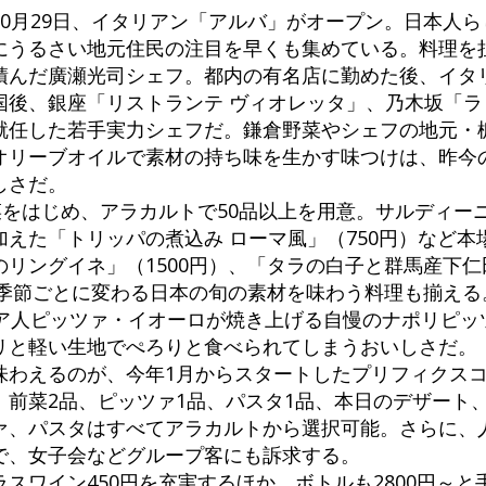
0月29日、イタリアン「アルバ」がオープン。日本人
にうるさい地元住民の注目を早くも集めている。料理を
積んだ廣瀬光司シェフ。都内の有名店に勤めた後、イタ
後、銀座「リストランテ ヴィオレッタ」、乃木坂「ラ 
就任した若手実力シェフだ。鎌倉野菜やシェフの地元・
オリーブオイルで素材の持ち味を生かす味つけは、昨今
しさだ。
菜をはじめ、アラカルトで50品以上を用意。サルディー
えた「トリッパの煮込み ローマ風」（750円）など本
リングイネ」（1500円）、「タラの白子と群馬産下
、季節ごとに変わる日本の旬の素材を味わう料理も揃え
ア人ピッツァ・イオーロが焼き上げる自慢のナポリピッツ
リと軽い生地でぺろりと食べられてしまうおいしさだ。
わえるのが、今年1月からスタートしたプリフィクスコー
、前菜2品、ピッツァ1品、パスタ1品、本日のデザート
ァ、パスタはすべてアラカルトから選択可能。さらに、
で、女子会などグループ客にも訴求する。
スワイン450円を充実するほか、ボトルも2800円～と