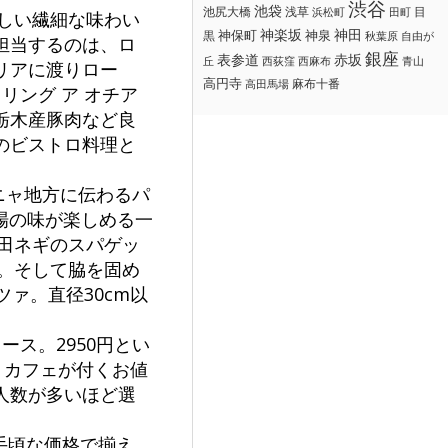
渋谷
池袋
浅草
目
池尻大橋
浜松町
田町
らしい繊細な味わい
神楽坂
神田
黒
神保町
神泉
秋葉原
自由が
担当するのは、ロ
銀座
赤坂
表参道
丘
西荻窪
西麻布
青山
リアに渡りロー
高円寺
麻布十番
高田馬場
リング ア オチア
栃木産豚肉など良
のビストロ料理と
ニャ地方に伝わるパ
場の味が楽しめる一
仁田ネギのスパゲッ
る。そして脇を固め
ァ。直径30cm以
ス。2950円とい
、カフェが付くお値
人数が多いほど選
手頃な価格で揃え