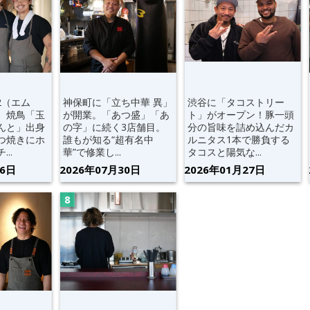
2（エム
神保町に「立ち中華 異」
渋谷に「タコストリー
。焼鳥「玉
が開業。「あつ盛」「あ
ト」がオープン！豚一頭
んと」出身
の字」に続く3店舗目。
分の旨味を詰め込んだカ
つ焼きにホ
誰もが知る“超有名中
ルニタス1本で勝負する
..
華”で修業し...
タコスと陽気な...
06日
2026年07月30日
2026年01月27日