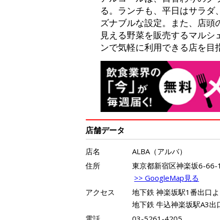
る。ランチも、平日はサラダ、
ズナブルな設定。また、店頭
見える野菜を販売するマルシ
ンで気軽に利用できる店を目
店舗データ
店名
ALBA（アルバ）
住所
東京都新宿区神楽坂6-66-
>> GoogleMap見る
アクセス
地下鉄 神楽坂駅1番出口よ
地下鉄 牛込神楽坂駅A3出
電話
03-5261-4205