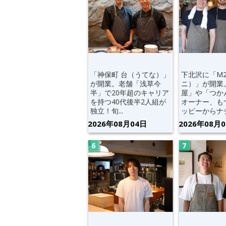
「神保町 台（うてな）」
下北沢に「M
が開業。老舗「浅草今
ニ）」が開業
半」で20年超のキャリア
屋」や「つか
を持つ40代後半2人組が
オーナー、も
独立！旬...
ッピーからナチ.
2026年08月04日
2026年08月