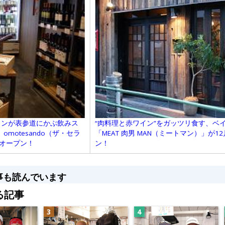
“肉料理と赤ワイン”をガッツリ食す、ベ
ョンが表参道にかぶ飲みス
「MEAT 肉男 MAN（ミートマン）」が1
W』omotesando（ザ・セラ
ン！
日オープン！
事も読んでいます
る記事