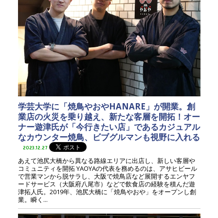
学芸大学に「焼鳥やおやHANARE」が開業。創
業店の火災を乗り越え、新たな客層を開拓！オー
ナー遊津氏が「今行きたい店」であるカジュアル
なカウンター焼鳥、ビブグルマンも視野に入れる
2023.12.27
あえて池尻大橋から異なる路線エリアに出店し、新しい客層や
コミュニティを開拓 YAOYAの代表を務めるのは、アサヒビール
で営業マンから脱サラし、大阪で焼鳥店など展開するエンヤフ
ードサービス（大阪府八尾市）などで飲食店の経験を積んだ遊
津拓人氏。2019年、池尻大橋に「焼鳥やおや」をオープンし創
業。瞬く...