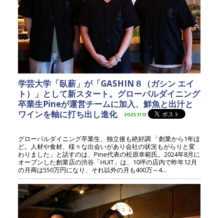
学芸大学「臥薪」が「GASHIN８（ガシン エイ
ト）」として新スタート。グローバルダイニング
卒業生Pineが運営チームに加入、鮮魚と出汁と
ワインを軸に打ち出し進化
2025.11.13
グローバルダイニング卒業生、独立後も絶好調 「創業から1年ほ
ど。人材や食材、様々な出会いがあり会社の状況もがらりと変
わりました」と話すのは、Pine代表の松原幸範氏。2024年8月に
オープンした創業店の渋谷「HUIT」は、10坪の店内で昨年12月
の月商は550万円になり、それ以外の月も400万～4...