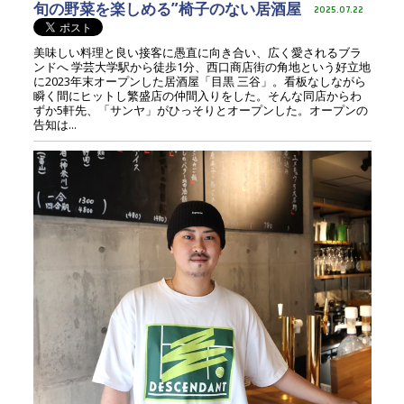
旬の野菜を楽しめる”椅子のない居酒屋
2025.07.22
美味しい料理と良い接客に愚直に向き合い、広く愛されるブラ
ンドへ 学芸大学駅から徒歩1分、西口商店街の角地という好立地
に2023年末オープンした居酒屋「目黒 三谷」。看板なしながら
瞬く間にヒットし繁盛店の仲間入りをした。そんな同店からわ
ずか5軒先、「サンヤ」がひっそりとオープンした。オープンの
告知は...