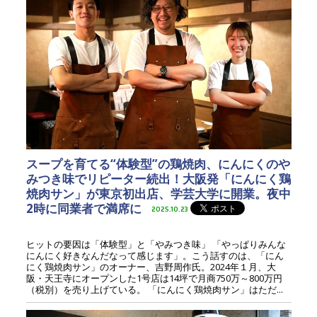
スープを育てる“体験型”の鶏焼肉、にんにくのや
みつき味でリピーター続出！大阪発「にんにく鶏
焼肉サン」が東京初出店、学芸大学に開業。夜中
2時に同業者で満席に
2025.10.23
ヒットの要因は「体験型」と「やみつき味」 「やっぱりみんな
にんにく好きなんだなって感じます」。こう話すのは、「にん
にく鶏焼肉サン」のオーナー、吉野周作氏。2024年１月、大
阪・天王寺にオープンした1号店は14坪で月商750万～800万円
（税別）を売り上げている。 「にんにく鶏焼肉サン」はただ...