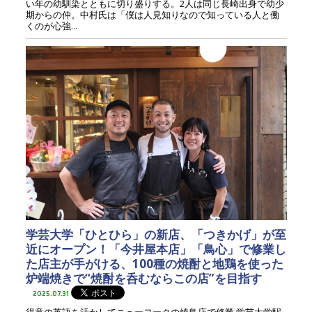
い年の幼馴染とともに切り盛りする。2人は同じ長崎出身で幼少
期からの仲。中村氏は「僕は人見知りなので知っている人と働
くのが心強...
学芸大学「ひとひら」の新店、「つきかげ」が至
近にオープン！「今井屋本店」「鳥心」で修業し
た店主が手がける、100種の焼酎と地鶏を使った
炉端焼きで“焼酎を呑むならこの店”を目指す
2025.07.31
得意の英語を活かしてニューヨークの焼鳥店で修業 学芸大学駅