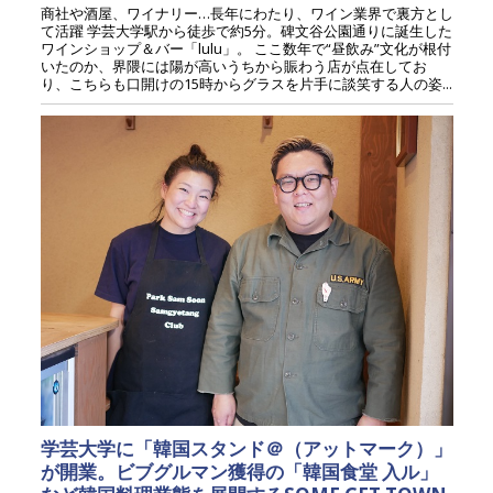
商社や酒屋、ワイナリー…長年にわたり、ワイン業界で裏方とし
て活躍 学芸大学駅から徒歩で約5分。碑文谷公園通りに誕生した
ワインショップ＆バー「lulu」。 ここ数年で“昼飲み”文化が根付
いたのか、界隈には陽が高いうちから賑わう店が点在してお
り、こちらも口開けの15時からグラスを片手に談笑する人の姿...
学芸大学に「韓国スタンド＠（アットマーク）」
が開業。ビブグルマン獲得の「韓国食堂 入ル」