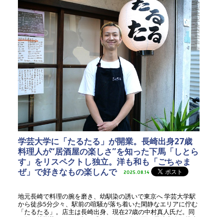
学芸大学に「たるたる」が開業。長崎出身27歳
料理人が“居酒屋の楽しさ”を知った下馬「しとら
す」をリスペクトし独立。洋も和も「ごちゃま
ぜ」で好きなもの楽しんで
2025.08.14
地元長崎で料理の腕を磨き、幼馴染の誘いで東京へ 学芸大学駅
から徒歩5分少々、駅前の喧騒が落ち着いた閑静なエリアに佇む
「たるたる」。店主は長崎出身、現在27歳の中村真人氏だ。同