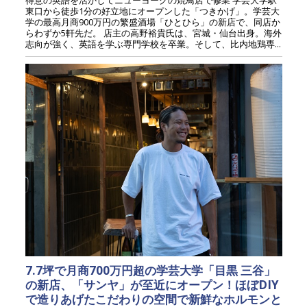
東口から徒歩1分の好立地にオープンした「つきかげ」。学芸大
学の最高月商900万円の繁盛酒場「ひとひら」の新店で、同店か
らわずか5軒先だ。 店主の高野裕貴氏は、宮城・仙台出身。海外
志向が強く、英語を学ぶ専門学校を卒業。そして、比内地鶏専...
7.7坪で月商700万円超の学芸大学「目黒 三谷」
の新店、「サンヤ」が至近にオープン！ほぼDIY
で造りあげたこだわりの空間で新鮮なホルモンと