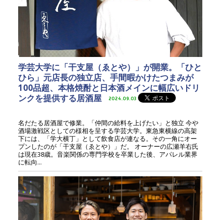
学芸大学に「干支屋（ゑとや）」が開業。「ひと
ひら」元店長の独立店、手間暇かけたつまみが
100品超、本格焼酎と日本酒メインに幅広いドリ
ンクを提供する居酒屋
2024.09.03
名だたる居酒屋で修業。「仲間の給料を上げたい」と独立 今や
酒場激戦区としての様相を呈する学芸大学。東急東横線の高架
下には、「学大横丁」として飲食店が連なる。その一角にオー
プンしたのが「干支屋（ゑとや）」だ。 オーナーの広瀬羊右氏
は現在38歳。音楽関係の専門学校を卒業した後、アパレル業界
に転向...