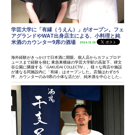
学芸大学に「有縁（うえん）」がオープン。フェ
アグランドやWAT出身店主による、小料理と純
米酒のカウンター9席の酒場
2024.12.26
海外経験がきっかけで日本酒に開眼。個人店からカフェプロデ
ュースまで経験を積む 東急東横線の学芸大学駅の高架下、碑文
谷公園に隣接する「GAKUDAI COLLECTIV」。様々な商店や施設
が連なる同施設内に「有縁」はオープンした。店舗はわずか5
坪、カウンターのみ9席の小体な店だが、純米酒を中心とした...