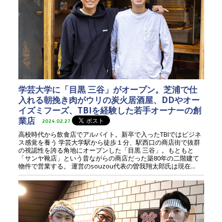
学芸大学に「目黒 三谷」がオープン。芝浦で仕
入れる朝挽き肉がウリの炭火居酒屋、DDやオー
イズミフーズ、TBIを経験した若手オーナーの創
業店
2024.02.27
高校時代から飲食店でアルバイト。新卒で入ったTBIではビジネ
ス感覚を養う 学芸大学駅から徒歩１分、駅西口の商店街で抜群
の視認性を誇る角地にオープンした「目黒 三谷」。もともと
「サンヤ靴店」という昔ながらの商店だった築80年の二階建て
物件で営業する。 運営のsouzou代表の曽我翔太郎氏は現在...