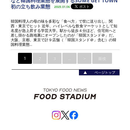
など韓国料理業態を展開するSOME GET TOWN
初の立ち飲み業態
2023.01.06
韓国料理人の母の味を多彩な「食べ方」で世に送り出し、関
西・東京でヒット 近年、ハイレベルな飲食マーケットとして知
名度が急上昇する学芸大学。駅から徒歩４分ほど、住宅街へと
差し掛かる路地裏にオープンしたのが「韓国スタンド＠」だ。
大阪、京都、東京で計９店舗（「韓国スタンド＠」含む）の韓
国料理業態...
1
2
3
...
>
最後