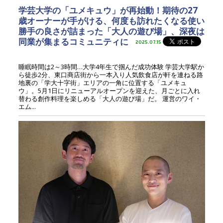
学芸大学の「ユメキュウ」が再始動！期待の27
歳オーナーが手がける、何度も訪れたくなる使い
勝手の良さが詰まった「大人の遊び場」、深夜は
同業が集まるコミュニティに
2025.07.15
睡眠時間は2～3時間…大学4年生で掴んだ成功体験 学芸大学駅か
ら徒歩2分、東口商店街から一本入り人気飲食店が軒を連ねる路
地裏の「学大十字街」エリアの一角に位置する「ユメキュ
ウ」。5月1日にリニューアルオープンを迎えた、月ごとに入れ
替わる創作料理を楽しめる「大人の遊び場」だ。 運営のワイ・
エム...