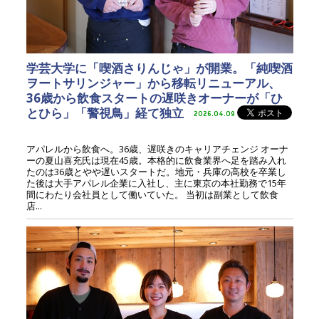
学芸大学に「喫酒さりんじゃ」が開業。「純喫酒
ヲートサリンジャー」から移転リニューアル、
36歳から飲食スタートの遅咲きオーナーが「ひ
とひら」「警視鳥」経て独立
2026.04.09
アパレルから飲食へ。36歳、遅咲きのキャリアチェンジ オーナ
ーの夏山喜充氏は現在45歳。本格的に飲食業界へ足を踏み入れ
たのは36歳とやや遅いスタートだ。地元・兵庫の高校を卒業し
た後は大手アパレル企業に入社し、主に東京の本社勤務で15年
間にわたり会社員として働いていた。 当初は副業として飲食
店...