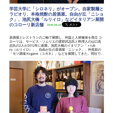
学芸大学に「シロネリ」がオープン。自家製麺と
ラビオリ、本格焼酎の居酒屋。自由が丘「ニショ
ク」、池尻大橋「ルリイロ」などイタリアン展開
のコローリ新店舗
2026.06.23
居酒屋とレストランの二軸で展開し、利益と人材確保を両立 コ
ローリは、サービス・ソムリエの渡部武志氏と料理人の山口高
志氏の2人が2012年に創業。池尻大橋のイタリアン「＋ruli-
ro（ルリイロ）」、自由が丘の居酒屋「ニショク」、外苑前の
「モツ酒場 Kogane（コガネ）」などを展開してきた。同社で...