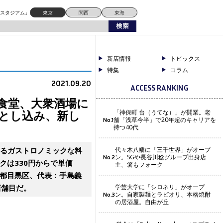
み、新しい食文化を提案
ドスタジアム」
東京
関西
東海
新店情報
トピックス
特集
コラム
2021.09.20
ACCESS RANKING
食堂、大衆酒場に
とし込み、新し
「神保町 台（うてな）」が開業。老
舗「浅草今半」で20年超のキャリアを
No.1
持つ40代
せるガストロノミックな料
代々木八幡に「三千世界」がオープ
ン。SGや長谷川稔グループ出身店
No.2
クは330円からで単価
主、箸もフォーク
京都目黒区、代表：手島義
店舗目だ。
学芸大学に「シロネリ」がオープ
ン。自家製麺とラビオリ、本格焼酎
No.3
の居酒屋。自由が丘