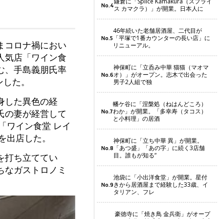
鎌倉に「Splice Kamakura（スプライ
No.4
ス カマクラ）」が開業。日本人に
46年続いた老舗居酒屋、二代目が
「平塚で1番カウンターの長い店」に
No.5
まコロナ禍におい
リニューアル。
人気店「ワイン食
神保町に「立呑み中華 猫猫（マオマ
む、手島義朋氏率
オ）」がオープン。志木で出会った
No.6
ンした。
男子2人組で独
身した異色の経
幡ケ谷に「涅槃処（ねはんどころ）
わか」が開業。「多幸寿（タコス）
氏の妻が経営して
No.7
と小料理」の居酒
「ワイン食堂 レイ
」を出店した。
神保町に「立ち中華 異」が開業。
「あつ盛」「あの字」に続く3店舗
No.8
目。誰もが知る“
を打ち立ててい
ちなガストロノミ
池袋に「小出洋食堂」が開業。星付
きから居酒屋まで経験した33歳、イ
No.9
タリアン、フレ
豪徳寺に「焼き鳥 金兵衛」がオープ