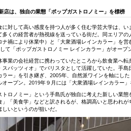
新店は、独自の業態「ポップガストロノミー」を標榜
食に対して高い感度を持つ人が多く住む学芸大学は、い
て多くの経営者が熱視線を送っている街だ。同エリアの
ロナ禍により休業中）と「大衆酒場レインカラー」を営
として「ポップガストロノミー レインカラー」がオープ
体事業の会社経営に携わっていたところから飲食業へ転
・スパッツィオ」でバリスタとして活躍していた。手島
ラー」を引き継ぎ、2005年、自然派ワインを軸にした
オープン。2019年９月には「大衆酒場レインカラー
ストロノミー」という手島氏が独自に考えた新しい業態
食」「美食学」などと訳されるが、格調高いと思われが
ほしいというのが狙いだ。