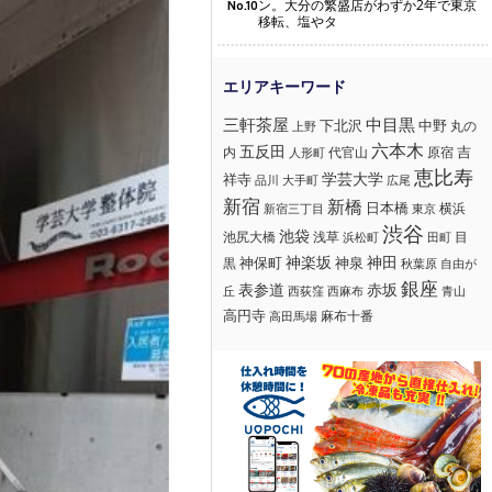
ン。大分の繁盛店がわずか2年で東京
No.10
移転、塩やタ
三軒茶屋
中目黒
下北沢
中野
丸の
上野
六本木
五反田
吉
内
代官山
人形町
原宿
恵比寿
学芸大学
祥寺
大手町
広尾
品川
新宿
新橋
日本橋
横浜
新宿三丁目
東京
渋谷
池袋
浅草
目
池尻大橋
浜松町
田町
神楽坂
神田
黒
神保町
神泉
秋葉原
自由が
銀座
赤坂
表参道
丘
西荻窪
西麻布
青山
高円寺
麻布十番
高田馬場