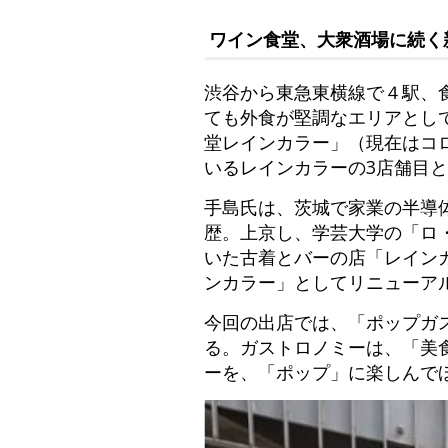
ワイン食堂、大衆酒場に続く
渋谷から東急東横線で４駅、
ても外食が堅調なエリアとし
堂レインカラー」（現在はコ
いるレインカラーの3店舗目
手島氏は、茨城で家業の半導
歴。上京し、学芸大学の「ロ
いた古着とバーの店「レインカ
ンカラー」としてリニューアル
今回の出店では、「ポップガ
る。ガストロノミーは、「美
ーを、「ポップ」に楽しんで