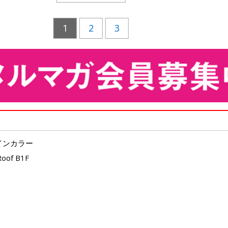
1
2
3
インカラー
of B1F