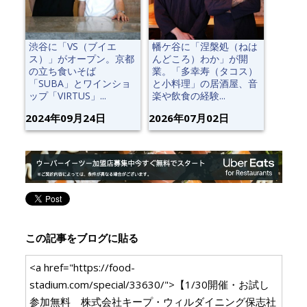
渋谷に「VS（ブイエ
幡ケ谷に「涅槃処（ねは
ス）」がオープン。京都
んどころ）わか」が開
の立ち食いそば
業。「多幸寿（タコス）
「SUBA」とワインショ
と小料理」の居酒屋、音
ップ「VIRTUS」...
楽や飲食の経験...
2024年09月24日
2026年07月02日
この記事をブログに貼る
<a href="https://food-
stadium.com/special/33630/">【1/30開催・お試し
参加無料 株式会社キープ・ウィルダイニング保志社