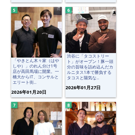
渋谷に「タコストリー
「やきとん木々家（はや
ト」がオープン！豚一頭
しや）」のれん分け1号
分の旨味を詰め込んだカ
店が高田馬場に開業。一
ルニタス1本で勝負する
橋大からIT、コンサルと
タコスと陽気な...
エリート街...
2026年01月27日
2026年01月20日