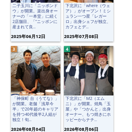
二子玉川に「ニッポンド
下北沢に「where（ウェ
ウ」が開業。楽出身オー
ア）」がオープン！ミシ
ナーの「一本堂」に続く
ュラン一つ星「レガー
2店舗目、「“ニッポンに
ロ」出身シェフが独立、
産まれて良...
カフェとデ...
2025年06月12日
2025年07月08日
「神保町 台（うてな）」
下北沢に「M2（エム
が開業。老舗「浅草今
ニ）」が開業。焼鳥「玉
半」で20年超のキャリア
屋」や「つかんと」出身
を持つ40代後半2人組が
オーナー、もつ焼きにホ
独立！旬...
ッピーからナチ...
2026年08月04日
2026年08月06日