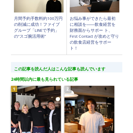
月間予約手数料約100万円
お悩み事ができたら最初
の削減に成功！ファイブ
に相談を――飲食経営を
グループ「LINEで予約」
財務面からサポー ト、
の“スゴ腕活用術”
First Contact が攻めと守り
の飲食店経営をサポー
ト！
この記事を読んだ人はこんな記事も読んでいます
24時間以内に最も見られている記事