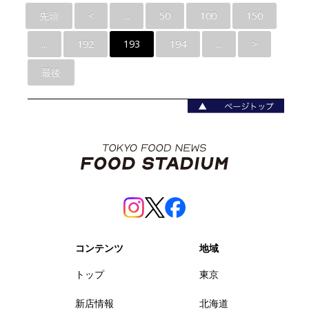
先頭
<
...
50
100
150
...
192
193
194
...
>
最後
コンテンツ
地域
トップ
東京
新店情報
北海道