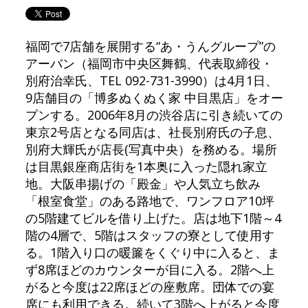
福岡で7店舗を展開する“あ・うんグループ”の
アーバン（福岡市中央区舞鶴、代表取締役・
別府治幸氏、TEL 092-731-3990）は4月1日、
9店舗目の「博多ぬくぬく家 中目黒店」をオー
プンする。2006年8月の渋谷店に引き続いての
東京2号店となる同店は、社長別府氏の子息、
別府大輝氏が店長(写真中央）を務める。場所
は目黒銀座商店街を1本奥に入った隠れ家立
地。大阪串揚げの「殿金」や人気立ち飲み
「根室食堂」のある路地で、ワンフロア10坪
の5階建てビルを借り上げた。店は地下1階～4
階の4層で、5階はスタッフの寮として使用す
る。1階入り口の暖簾をくぐり中に入ると、ま
ず8席ほどのカウンターが目に入る。2階へ上
がると今度は22席ほどの座敷席。団体での宴
席にも利用できる。続いて3階へ上がると今度