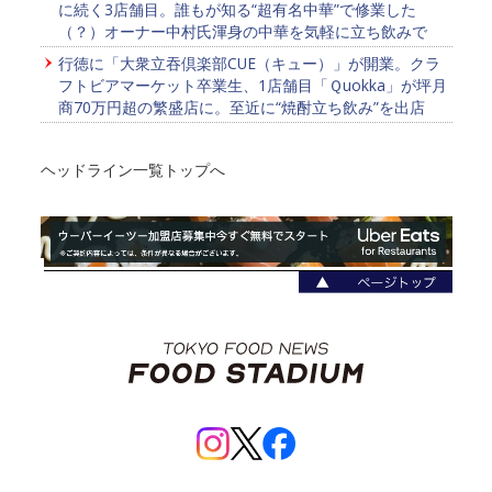
に続く3店舗目。誰もが知る“超有名中華”で修業した
（？）オーナー中村氏渾身の中華を気軽に立ち飲みで
行徳に「大衆立吞倶楽部CUE（キュー）」が開業。クラ
フトビアマーケット卒業生、1店舗目「Ｑuokka」が坪月
商70万円超の繁盛店に。至近に“焼酎立ち飲み”を出店
ヘッドライン一覧トップへ