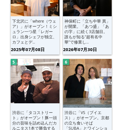
下北沢に「where（ウェ
神保町に「立ち中華 異」
ア）」がオープン！ミシ
が開業。「あつ盛」「あ
ュラン一つ星「レガー
の字」に続く3店舗目。
ロ」出身シェフが独立、
誰もが知る“超有名中
カフェとデ...
華”で修業し...
2025年07月08日
2026年07月30日
渋谷に「タコストリー
渋谷に「VS（ブイエ
ト」がオープン！豚一頭
ス）」がオープン。京都
分の旨味を詰め込んだカ
の立ち食いそば
ルニタス1本で勝負する
「SUBA」とワインショ