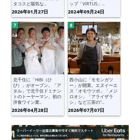
タコスと陽気な...
ップ「VIRTUS」...
2026年01月27日
2024年09月24日
北千住に「HiBi（ひ
西小山に「モモンガツ
び）」がオープン。「ア
ー」が開業。エヌイーエ
タル」で北千住ドミナン
ス「オモウツボ」「メジ
トのトーヤーマン、初の
ロオシ」「アライザラ
洋食ワイン業...
シ」など三茶の“...
2026年04月28日
2026年07月07日