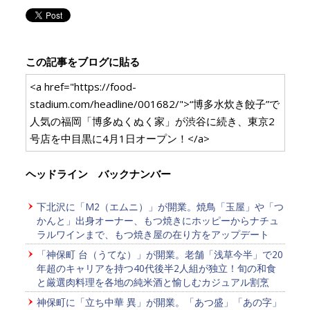
この記事をブログに貼る
<a href="https://food-
stadium.com/headline/001682/">“博多水炊き餃子”で
人気の福岡「博多ぬくぬく家」が渋谷に続き、東京2
号店を中目黒に4月1日オープン！</a>
ヘッドライン バックナンバー
下北沢に「M2（エムニ）」が開業。焼鳥「玉屋」や「つ
かんと」出身オーナー、もつ焼きにホッピーからナチュ
ラルワインまで、もつ焼き屋の在り方をアップデート
「神保町 台（うてな）」が開業。老舗「浅草今半」で20
年超のキャリアを持つ40代後半2人組が独立！旬の和食
と厳選肉料理を各地の純米酒と愉しむカジュアル割烹
神保町に「立ち中華 異」が開業。「あつ盛」「あの字」