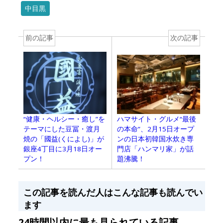
中目黒
前の記事
次の記事
“健康・ヘルシー・癒し”を
ハマサイト・グルメ“最後
テーマにした豆冨・渡月
の本命”、2月15日オープ
焼の「國益(くによし)」が
ンの日本初韓国水炊き専
銀座4丁目に3月18日オー
門店「ハンマリ家」が話
プン！
題沸騰！
この記事を読んだ人はこんな記事も読んでい
ます
24時間以内に最も見られている記事