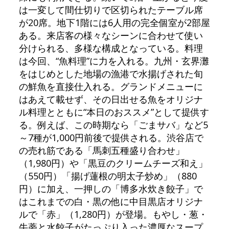
は一変して間仕切りで区切られたテーブル席
が20席。地下1階には6人用の完全個室が2部屋
ある。来店客の様々なシーンに合わせて使い
分けられる、多様な構成となっている。料理
は今回、“魚料理”に力を入れる。九州・玄界灘
をはじめとした地場の漁港で水揚げされた旬
の鮮魚を直接仕入れる。グランドメニューに
はあえて載せず、その日出せる魚をオリジナ
ル料理とともに“本日のおススメ”として提供す
る。例えば、この時期なら「ごまサバ」など5
～7種が1,000円前後で提供される。渋谷店で
の売れ筋である「馬刺五種盛り合わせ」
（1,980円）や「黒豆のクリームチーズ和え」
（550円）「揚げ蓮根の明太子炒め」（880
円）に加え、一押しの「博多水炊き餃子」で
はこれまでの白・黒の他に中目黒店オリジナ
ルで「赤」（1,280円）が登場。もやし・葱・
牛蒡と水餃子がたっぷり入った濃厚なスープ