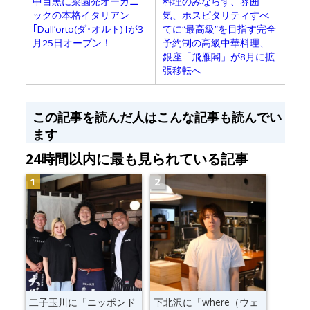
料理のみならず、雰囲
中目黒に菜園発オーガニ
気、ホスピタリティすべ
ックの本格イタリアン
てに“最高級”を目指す完全
｢Dall’orto(ダ･オルト)｣が3
予約制の高級中華料理、
月25日オープン！
銀座「飛雁閣」が8月に拡
張移転へ
この記事を読んだ人はこんな記事も読んでい
ます
24時間以内に最も見られている記事
二子玉川に「ニッポンド
下北沢に「where（ウェ