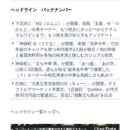
ヘッドライン バックナンバー
下北沢に「M2（エムニ）」が開業。焼鳥「玉屋」や「つ
かんと」出身オーナー、もつ焼きにホッピーからナチュ
ラルワインまで、もつ焼き屋の在り方をアップデート
「神保町 台（うてな）」が開業。老舗「浅草今半」で20
年超のキャリアを持つ40代後半2人組が独立！旬の和食
と厳選肉料理を各地の純米酒と愉しむカジュアル割烹
神保町に「立ち中華 異」が開業。「あつ盛」「あの字」
に続く3店舗目。誰もが知る“超有名中華”で修業した
（？）オーナー中村氏渾身の中華を気軽に立ち飲みで
行徳に「大衆立吞倶楽部CUE（キュー）」が開業。クラ
フトビアマーケット卒業生、1店舗目「Ｑuokka」が坪月
商70万円超の繁盛店に。至近に“焼酎立ち飲み”を出店
ヘッドライン一覧トップへ