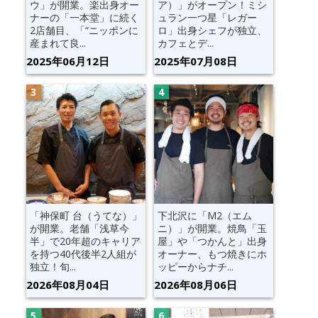
ウ」が開業。楽出身オー
ア）」がオープン！ミシ
ナーの「一本堂」に続く
ュラン一つ星「レガー
2店舗目、「“ニッポンに
ロ」出身シェフが独立、
産まれて良...
カフェとデ...
2025年06月12日
2025年07月08日
「神保町 台（うてな）」
下北沢に「M2（エム
が開業。老舗「浅草今
ニ）」が開業。焼鳥「玉
半」で20年超のキャリア
屋」や「つかんと」出身
を持つ40代後半2人組が
オーナー、もつ焼きにホ
独立！旬...
ッピーからナチ...
2026年08月04日
2026年08月06日