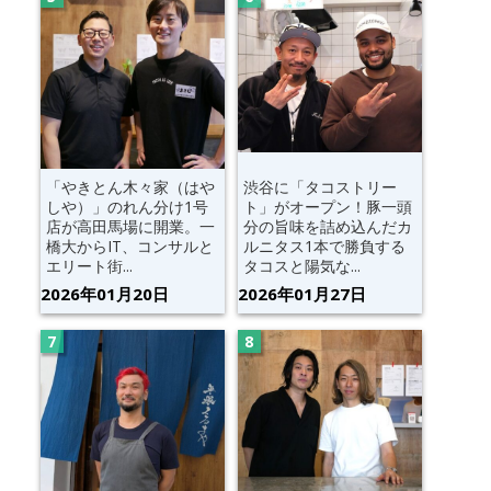
「やきとん木々家（はや
渋谷に「タコストリー
しや）」のれん分け1号
ト」がオープン！豚一頭
店が高田馬場に開業。一
分の旨味を詰め込んだカ
橋大からIT、コンサルと
ルニタス1本で勝負する
エリート街...
タコスと陽気な...
2026年01月20日
2026年01月27日