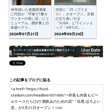
46年続いた老舗居酒屋、
渋谷に「VS（ブイエ
二代目が「平塚で1番カ
ス）」がオープン。京都
ウンターの長い店」にリ
の立ち食いそば
ニューアル。囲炉裏と日
「SUBA」とワインショ
本酒ペアリ...
ップ「VIRTUS」...
2026年07月21日
2024年09月24日
この記事をブログに貼る
<a href="https://food-
stadium.com/headline/001686/">外装も内装もビー
ルケースだらけの“酒飲みのための店”「目黒 ほろよい
党」が3月21日オープン！</a>