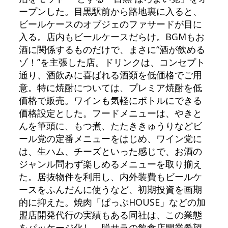
ープンした。目黒駅前から路地裏に入ると、
ビールケースのオブジェのファサードが目に
入る。店内もビールケースだらけ。BGMもお
酒に関係するものだけで、まさに“酒が飲める
ゾ！”を主張した店。ドリンクは、コンセプト
通り、酒飲みに喜ばれる酒類を低価格でご用
意。特に焼酎については、プレミア焼酎を低
価格で販売。ワインも気軽にボトルにできる
価格設定とした。フードメニューは、やきと
んを筆頭に、もつ煮、たたききゅうりなどビ
ール党の定番メニューをはじめ、ワイン党に
は、生ハム、チーズといった感じで、お酒の
ジャンル問わず楽しめるメニューを取り揃え
た。居抜物件を利用し、内外装費もビールケ
ースをふんだんに使うなど、初期投資を画期
的に抑えた。焼肉「ぱっぷHOUSE」などの加
盟店開発代行の実績もある同社は、この業態
をパッケージ化し、脱サラの飲食店開業希望