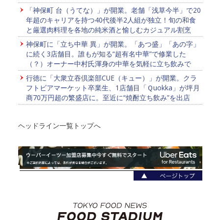
「神保町 台（うてな）」が開業。老舗「浅草今半」で20
年超のキャリアを持つ40代後半2人組が独立！旬の和食
と厳選肉料理を各地の純米酒と愉しむカジュアル割烹
神保町に「立ち中華 異」が開業。「あつ盛」「あの字」
に続く3店舗目。誰もが知る“超有名中華”で修業した
（？）オーナー中村氏渾身の中華を気軽に立ち飲みで
行徳に「大衆立吞倶楽部CUE（キュー）」が開業。クラ
フトビアマーケット卒業生、1店舗目「Ｑuokka」が坪月
商70万円超の繁盛店に。至近に“焼酎立ち飲み”を出店
ヘッドライン一覧トップへ