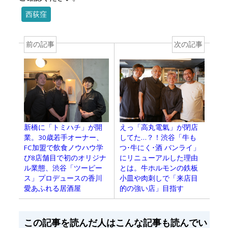
西荻窪
前の記事
次の記事
新橋に「トミハチ」が開
えっ「高丸電氣」が閉店
業。30歳若手オーナー、
してた…？！渋谷「牛も
FC加盟で飲食ノウハウ学
つ･牛にく･酒 バンライ」
び8店舗目で初のオリジナ
にリニューアルした理由
ル業態、渋谷「ツーピー
とは。牛ホルモンの鉄板
ス」プロデュースの香川
小皿や肉刺しで「来店目
愛あふれる居酒屋
的の強い店」目指す
この記事を読んだ人はこんな記事も読んでい