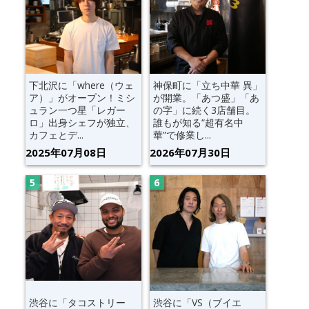
下北沢に「where（ウェ
神保町に「立ち中華 異」
ア）」がオープン！ミシ
が開業。「あつ盛」「あ
ュラン一つ星「レガー
の字」に続く3店舗目。
ロ」出身シェフが独立、
誰もが知る“超有名中
カフェとデ...
華”で修業し...
2025年07月08日
2026年07月30日
渋谷に「タコストリー
渋谷に「VS（ブイエ