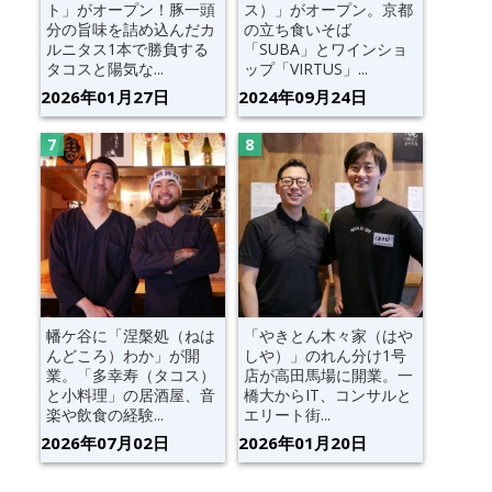
ト」がオープン！豚一頭
ス）」がオープン。京都
分の旨味を詰め込んだカ
の立ち食いそば
ルニタス1本で勝負する
「SUBA」とワインショ
タコスと陽気な...
ップ「VIRTUS」...
2026年01月27日
2024年09月24日
幡ケ谷に「涅槃処（ねは
「やきとん木々家（はや
んどころ）わか」が開
しや）」のれん分け1号
業。「多幸寿（タコス）
店が高田馬場に開業。一
と小料理」の居酒屋、音
橋大からIT、コンサルと
楽や飲食の経験...
エリート街...
2026年07月02日
2026年01月20日