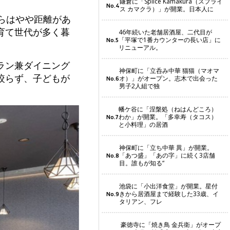
鎌倉に「Splice Kamakura（スプライ
No.4
ス カマクラ）」が開業。日本人に
らはやや距離があ
育て世代が多く暮
46年続いた老舗居酒屋、二代目が
「平塚で1番カウンターの長い店」に
No.5
リニューアル。
ラン兼ダイニング
神保町に「立呑み中華 猫猫（マオマ
絞らず、子どもが
オ）」がオープン。志木で出会った
No.6
男子2人組で独
幡ケ谷に「涅槃処（ねはんどころ）
わか」が開業。「多幸寿（タコス）
No.7
と小料理」の居酒
神保町に「立ち中華 異」が開業。
「あつ盛」「あの字」に続く3店舗
No.8
目。誰もが知る“
池袋に「小出洋食堂」が開業。星付
きから居酒屋まで経験した33歳、イ
No.9
タリアン、フレ
豪徳寺に「焼き鳥 金兵衛」がオープ