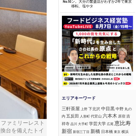
ン。大分の繁盛店がわずか2年で東京
No.10
移転、塩やタ
三軒茶屋
中目黒
下北沢
中野
丸の
上野
六本木
五反田
吉
内
代官山
人形町
原宿
、ファミリーレスト
恵比寿
学芸大学
祥寺
大手町
広尾
品川
交換台を備えたトイ
新宿
新橋
日本橋
横浜
新宿三丁目
東京