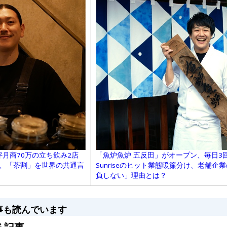
坪月商70万の立ち飲み2店
「魚炉魚炉 五反田」がオープン、毎日3
“、「茶割」を世界の共通言
Sunriseのヒット業態暖簾分け、老舗
負しない」理由とは？
事も読んでいます