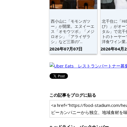
西小山に「モモンガツ
北千住に「Hi
ー」が開業。エヌイーエ
び）」がオー
ス「オモウツボ」「メジ
タル」で北千
ロオシ」「アライザラ
トのトーヤー
シ」など三茶の“...
洋食ワイン業..
2026年07月07日
2026年04月
この記事をブログに貼る
<a href="https://food-stadi
ピーカンパニーから独立、地域食材を味
ヘッドライン バックナンバー