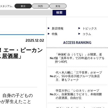
居酒屋」
ドスタジアム」
東京
関西
東海
新店情報
トピックス
特集
コラム
2025.12.02
ACCESS RANKING
ン！エー・ピーカン
ス居酒屋」
「神保町 台（うてな）」が開業。老
舗「浅草今半」で20年超のキャリアを
No.1
持つ40代
代々木八幡に「三千世界」がオープ
ン。SGや長谷川稔グループ出身店
No.2
主、箸もフォーク
学芸大学に「シロネリ」がオープ
ン。自家製麺とラビオリ、本格焼酎
。自身の子どもの
No.3
の居酒屋。自由が丘
いが芽生えたこと