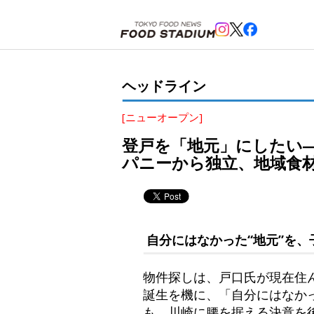
ホーム
>
ヘッドライン
>
向ヶ丘遊園
,
登戸
>
登戸を「地元」にしたい――「Park＆Table の
ヘッドライン
[ニューオープン]
登戸を「地元」にしたい――
パニーから独立、地域食
自分にはなかった“地元”を
物件探しは、戸口氏が現在住
誕生を機に、「自分にはなか
も、川崎に腰を据える決意を