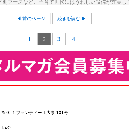
本棚ブースなど、子育て世代にはうれしい設備が充実し
◀ 前のページ
続きを読む ▶
1
2
3
4
40-1 フランディール大泉 101号
歩4分