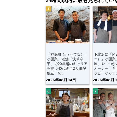
24時間以内に最も見られてい
「神保町 台（うてな）」
下北沢に「M
が開業。老舗「浅草今
ニ）」が開業
半」で20年超のキャリア
屋」や「つか
を持つ40代後半2人組が
オーナー、も
独立！旬...
ッピーからナチ.
2026年08月04日
2026年08月