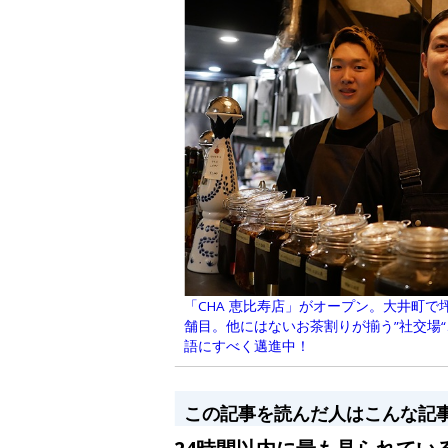
「CHA 恵比寿店」がオープン。大井町で
舗目。他にはないお茶割りが揃う”社交場
語にすべく邁進中！
この記事を読んだ人はこんな記