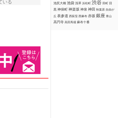
ている
渋谷
池袋
浅草
目
池尻大橋
浜松町
田町
神楽坂
神田
黒
神保町
神泉
秋葉原
自由が
銀座
赤坂
表参道
丘
西荻窪
西麻布
青山
高円寺
麻布十番
高田馬場