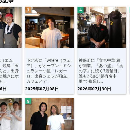
る記事
2（エム
下北沢に「where（ウェ
神保町に「立ち中華 異」
。焼鳥「玉
ア）」がオープン！ミシ
が開業。「あつ盛」「あ
んと」出身
ュラン一つ星「レガー
の字」に続く3店舗目。
つ焼きにホ
ロ」出身シェフが独立、
誰もが知る“超有名中
..
カフェとデ...
華”で修業し...
06日
2025年07月08日
2026年07月30日