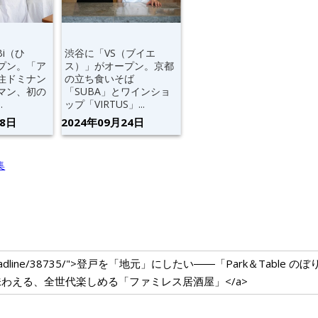
Bi（ひ
渋谷に「VS（ブイエ
プン。「ア
ス）」がオープン。京都
住ドミナン
の立ち食いそば
マン、初の
「SUBA」とワインショ
.
ップ「VIRTUS」...
28日
2024年09月24日
um.com/headline/38735/">登戸を「地元」にしたい――「Park＆Ta
わえる、全世代楽しめる「ファミレス居酒屋」</a>