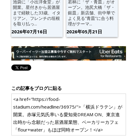
池袋に「小出洋食堂」が
若林に「ザ・青皿」がオ
開業。星付きから居酒屋
ープン。池尻大橋「ザ・
まで経験した33歳、イタ
銀皿」新店舗、街中華で
リアン、フレンチの垣根
よく見る”青皿“に合う料
を取り払っ...
理がテーマ...
2026年07月16日
2026年05月21日
この記事をブログに貼る
<a href="https://food-
stadium.com/headline/36975/">「横浜ドラテン」が
開業。赤塚元気氏率いる愛知発DREAM ON、東京進
出時から念願だった居酒屋業態、ベーカリーカフェ
「flour+water」もほぼ同時オープン！</a>