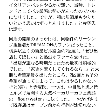
イタリアンバルをやるかで迷い、当時、トレ
ンドとしてバル業態の勢いがあったのでバル
になりました。ですが、和の居酒屋もやりた
いという思いはずっとありました」と赤塚氏
は話す。
同店の開業のきっかけは、同物件のリーシン
グ担当者がDREAM ONのファンだったこと。
横浜駅近くの新築ビル路面の2区画に「ぜひ出
店してほしい」と熱烈オファーを受けた。
「出店が重なる時期だったため最初は消極的
でした。『家賃を安くしてくれるなら…』と大
胆な希望家賃を出したところ、2区画ともその
希望が通ってしまって。これはやるしかない
ぞと(笑)」と赤塚氏。一つは、中目黒と虎ノ門
ヒルズで展開する人気ベーカリーカフェ業態
の「flour+water」に決まった。「おかげさま
で既存店はオープン前から行列が途切れない