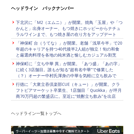
ヘッドライン バックナンバー
下北沢に「M2（エムニ）」が開業。焼鳥「玉屋」や「つ
かんと」出身オーナー、もつ焼きにホッピーからナチュ
ラルワインまで、もつ焼き屋の在り方をアップデート
「神保町 台（うてな）」が開業。老舗「浅草今半」で20
年超のキャリアを持つ40代後半2人組が独立！旬の和食
と厳選肉料理を各地の純米酒と愉しむカジュアル割烹
神保町に「立ち中華 異」が開業。「あつ盛」「あの字」
に続く3店舗目。誰もが知る“超有名中華”で修業した
（？）オーナー中村氏渾身の中華を気軽に立ち飲みで
行徳に「大衆立吞倶楽部CUE（キュー）」が開業。クラ
フトビアマーケット卒業生、1店舗目「Ｑuokka」が坪月
商70万円超の繁盛店に。至近に“焼酎立ち飲み”を出店
ヘッドライン一覧トップへ