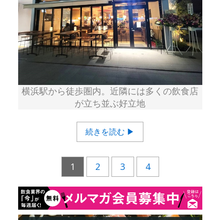
横浜駅から徒歩圏内。近隣には多くの飲食店
が立ち並ぶ好立地
続きを読む ▶
1
2
3
4