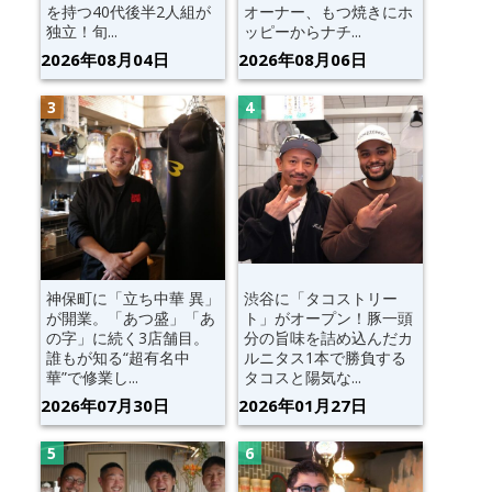
を持つ40代後半2人組が
オーナー、もつ焼きにホ
独立！旬...
ッピーからナチ...
2026年08月04日
2026年08月06日
神保町に「立ち中華 異」
渋谷に「タコストリー
が開業。「あつ盛」「あ
ト」がオープン！豚一頭
の字」に続く3店舗目。
分の旨味を詰め込んだカ
誰もが知る“超有名中
ルニタス1本で勝負する
華”で修業し...
タコスと陽気な...
2026年07月30日
2026年01月27日