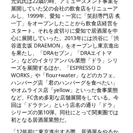
元気氏は22歳の時、アミューズメント事業を
展開していた父の会社の飲食店をリニューア
ルし、1999年、愛知・一宮に「笑顔専門店 炙
一丁」をオープンしたことから飲食店経営を
スタート。それを皮切りに愛知で居酒屋を中
心に展開していった。2013年には渋谷に「渋
谷道玄坂 DRAEMON」をオープンし東京進出
を果たし、「DRAセブン」「DRAエイトマ
ン」などのイタリアンバル業態「ドラ」シリ
ーズを展開するほか、「ESPRESSO D
WORKS」や「flour+water」などのカフェ、
ハンバーグ店「君のハンバーグを食べたい」
やオムライス店「yellow」といった食事業態
など、FC含め多彩な店舗展開をしている。今
回は「ドラテン」という店名の通り「ドラ」
シリーズの第10弾。同社にとって関東圏では
初となる居酒屋業態だ。
「12年前に東京進出する際、居酒屋をやるか