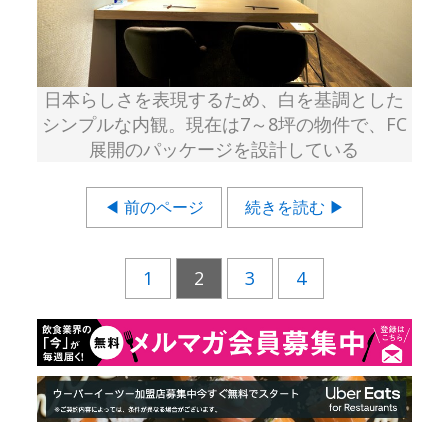
日本らしさを表現するため、白を基調とした
シンプルな内観。現在は7～8坪の物件で、FC
展開のパッケージを設計している
◀ 前のページ
続きを読む ▶
1
2
3
4