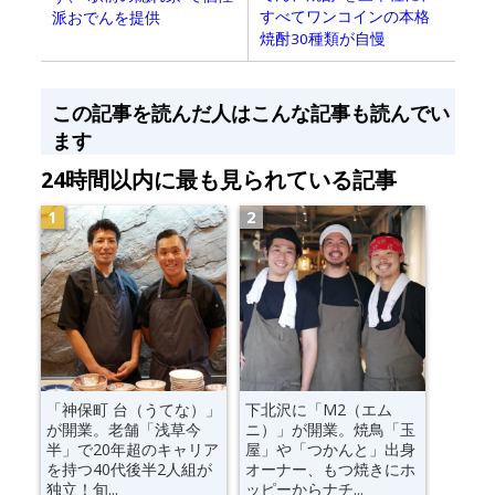
すべてワンコインの本格
派おでんを提供
焼酎30種類が自慢
この記事を読んだ人はこんな記事も読んでい
ます
24時間以内に最も見られている記事
「神保町 台（うてな）」
下北沢に「M2（エム
が開業。老舗「浅草今
ニ）」が開業。焼鳥「玉
半」で20年超のキャリア
屋」や「つかんと」出身
を持つ40代後半2人組が
オーナー、もつ焼きにホ
独立！旬...
ッピーからナチ...