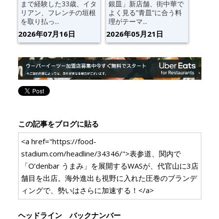
まで経験した33歳、イタ
銀皿」新店舗、街中華で
リアン、フレンチの垣根
よく見る”青皿“に合う料
を取り払っ...
理がテーマ...
2026年07月16日
2026年05月21日
この記事をブログに貼る
<a href="https://food-
stadium.com/headline/34346/">表参道、関内で
「O’denbar うまみ」を展開するWASが、代官山に3店
舗目を出店。海外進出も視野に入れた圧巻のブランデ
ィングで、勢いはさらに加速する！</a>
ヘッドライン バックナンバー