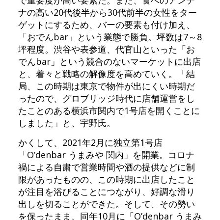
で重要度が高い要素だ。また、食へのアンテ
ナの高い20代後半から30代前半の女性をター
ゲットにするため、バーの要素も付け加え、
「おでんbar」という業態で勝負。坪数は7～8
坪程度。渋谷や表参道、代官山といった「お
でんbar」という競合のないマーケットに出店
と、着々と戦略の解像度を高めていく。「結
局、この時期は東京で物件が出にくい時期だ
ったので、グロブリッジ時代に店舗運営をし
たことのある横浜市関内で1号店を開くことに
しました」と、宇野氏。
かくして、2021年2月に独立第1号店
「O’denbar うまみや 関内」を開業。コロナ
禍による自粛で営業時間や酒の提供などに制
限があったものの、この時期に出店したこと
が注目を浴びることにつながり、好調な滑り
出しを切ることができた。そして、その勢い
を保ったまま、同年10月に「O’denbar うまみ