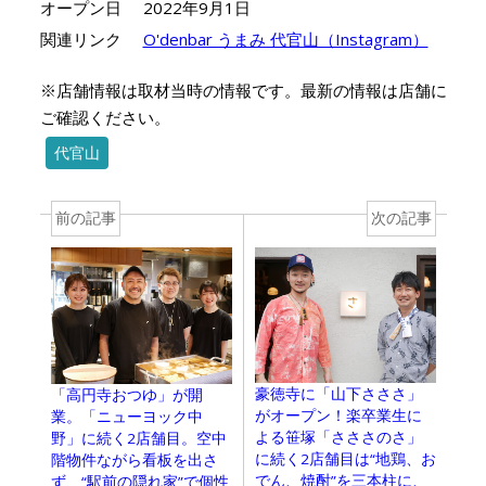
オープン日
2022年9月1日
関連リンク
O'denbar うまみ 代官山（Instagram）
※店舗情報は取材当時の情報です。最新の情報は店舗に
ご確認ください。
代官山
前の記事
次の記事
豪徳寺に「山下さささ」
「高円寺おつゆ」が開
がオープン！楽卒業生に
業。「ニューヨック中
よる笹塚「さささのさ」
野」に続く2店舗目。空中
に続く2店舗目は“地鶏、お
階物件ながら看板を出さ
でん、焼酎”を三本柱に、
ず、“駅前の隠れ家”で個性