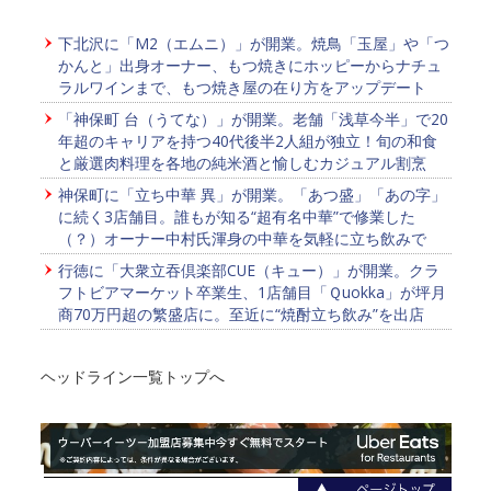
下北沢に「M2（エムニ）」が開業。焼鳥「玉屋」や「つ
かんと」出身オーナー、もつ焼きにホッピーからナチュ
ラルワインまで、もつ焼き屋の在り方をアップデート
「神保町 台（うてな）」が開業。老舗「浅草今半」で20
年超のキャリアを持つ40代後半2人組が独立！旬の和食
と厳選肉料理を各地の純米酒と愉しむカジュアル割烹
神保町に「立ち中華 異」が開業。「あつ盛」「あの字」
に続く3店舗目。誰もが知る“超有名中華”で修業した
（？）オーナー中村氏渾身の中華を気軽に立ち飲みで
行徳に「大衆立吞倶楽部CUE（キュー）」が開業。クラ
フトビアマーケット卒業生、1店舗目「Ｑuokka」が坪月
商70万円超の繁盛店に。至近に“焼酎立ち飲み”を出店
ヘッドライン一覧トップへ