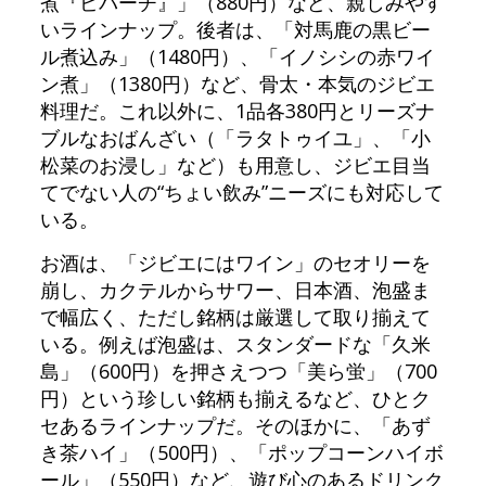
煮『ビバーチ』」（880円）など、親しみやす
いラインナップ。後者は、「対馬鹿の黒ビー
ル煮込み」（1480円）、「イノシシの赤ワイ
ン煮」（1380円）など、骨太・本気のジビエ
料理だ。これ以外に、1品各380円とリーズナ
ブルなおばんざい（「ラタトゥイユ」、「小
松菜のお浸し」など）も用意し、ジビエ目当
てでない人の“ちょい飲み”ニーズにも対応して
いる。
お酒は、「ジビエにはワイン」のセオリーを
崩し、カクテルからサワー、日本酒、泡盛ま
で幅広く、ただし銘柄は厳選して取り揃えて
いる。例えば泡盛は、スタンダードな「久米
島」（600円）を押さえつつ「美ら蛍」（700
円）という珍しい銘柄も揃えるなど、ひとク
セあるラインナップだ。そのほかに、「あず
き茶ハイ」（500円）、「ポップコーンハイボ
ール」（550円）など、遊び心のあるドリンク