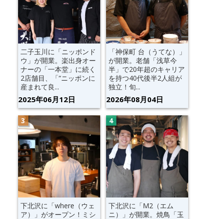
二子玉川に「ニッポンド
「神保町 台（うてな）」
ウ」が開業。楽出身オー
が開業。老舗「浅草今
ナーの「一本堂」に続く
半」で20年超のキャリア
2店舗目、「“ニッポンに
を持つ40代後半2人組が
産まれて良...
独立！旬...
2025年06月12日
2026年08月04日
下北沢に「where（ウェ
下北沢に「M2（エム
ア）」がオープン！ミシ
ニ）」が開業。焼鳥「玉