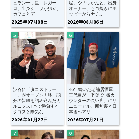
ュラン一つ星「レガー
屋」や「つかんと」出身
ロ」出身シェフが独立、
オーナー、もつ焼きにホ
カフェとデ...
ッピーからナチ...
2025年07月08日
2026年08月06日
渋谷に「タコストリー
46年続いた老舗居酒屋、
ト」がオープン！豚一頭
二代目が「平塚で1番カ
分の旨味を詰め込んだカ
ウンターの長い店」にリ
ルニタス1本で勝負する
ニューアル。囲炉裏と日
タコスと陽気な...
本酒ペアリ...
2026年01月27日
2026年07月21日