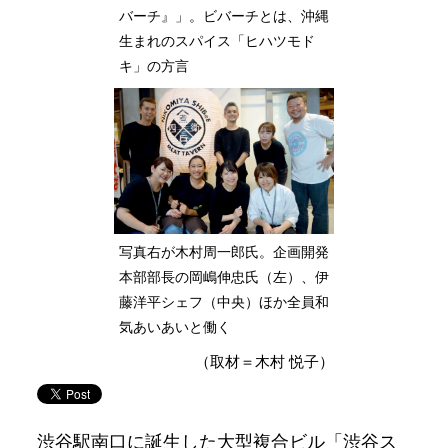
バーチ』」。ビバーチとは、沖縄
生まれのスパイス「ヒハツモド
キ」の方言
写真右が木村周一郎氏。企画開発
本部部長の岡嶋伸忠氏（左）、伊
藤洋平シェフ（中央）ほか全員和
気あいあいと働く
（取材＝木村 悦子）
渋谷駅南口に誕生した大型複合ビル「渋谷ス