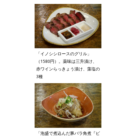
「イノシシロースのグリル」
（1580円）。薬味は三升漬け、
赤ワインらっきょう漬け、藻塩の
3種
「泡盛で煮込んだ豚バラ角煮『ビ