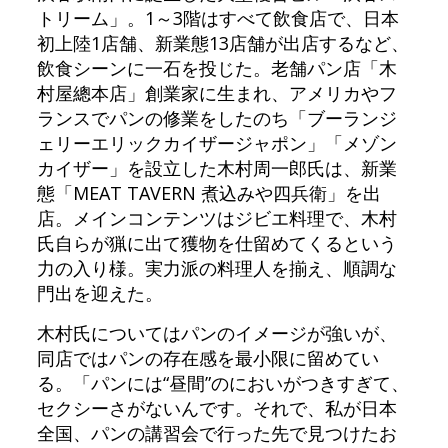
トリーム」。1～3階はすべて飲食店で、日本
初上陸1店舗、新業態13店舗が出店するなど、
飲食シーンに一石を投じた。老舗パン店「木
村屋總本店」創業家に生まれ、アメリカやフ
ランスでパンの修業をしたのち「ブーランジ
ェリーエリックカイザージャポン」「メゾン
カイザー」を設立した木村周一郎氏は、新業
態「MEAT TAVERN 煮込みや四兵衛」を出
店。メインコンテンツはジビエ料理で、木村
氏自らが猟に出て獲物を仕留めてくるという
力の入り様。実力派の料理人を揃え、順調な
門出を迎えた。
木村氏についてはパンのイメージが強いが、
同店ではパンの存在感を最小限に留めてい
る。「パンには“昼間”のにおいがつきすぎて、
セクシーさがないんです。それで、私が日本
全国、パンの講習会で行った先で見つけたお