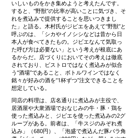
いしいものをかき集めようと考えたんです。
すると、“野獣”の比率が高いことに気づき、そ
れを煮込みで提供することを思いつきまし
た」と語る。木村氏がジビエをあえて“野獣”と
呼ぶのは、「シカやイノシシなどは昔から日
本人が食べてきたもの。ジビエなんて気取っ
た呼び方は必要ない」という考えが根底にあ
るからだ。店づくりにおいてその考えは徹底
されており、ビストロではなく煮込みが似合
う“酒場”であること、ボトルワインではなく
銘々が好みの酒を“1杯ずつ”注文できることを
想定している。
同店の料理は、店名通りに煮込みが主役で、
居酒屋や大衆酒場でおなじみの牛・豚・鶏を
使った煮込みと、ジビエを使った煮込みの2グ
ループがある。前者は、「牛スジのみぞれ煮
込み」（680円）、「泡盛で煮込んだ豚バラ角