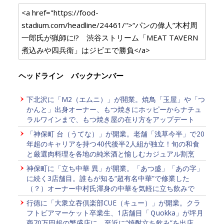
<a href="https://food-
stadium.com/headline/24461/">“パンの偉人”木村周
一郎氏が猟師に!? 渋谷ストリーム「MEAT TAVERN
煮込みや四兵衛」はジビエで勝負</a>
ヘッドライン バックナンバー
下北沢に「M2（エムニ）」が開業。焼鳥「玉屋」や「つ
かんと」出身オーナー、もつ焼きにホッピーからナチュ
ラルワインまで、もつ焼き屋の在り方をアップデート
「神保町 台（うてな）」が開業。老舗「浅草今半」で20
年超のキャリアを持つ40代後半2人組が独立！旬の和食
と厳選肉料理を各地の純米酒と愉しむカジュアル割烹
神保町に「立ち中華 異」が開業。「あつ盛」「あの字」
に続く3店舗目。誰もが知る“超有名中華”で修業した
（？）オーナー中村氏渾身の中華を気軽に立ち飲みで
行徳に「大衆立吞倶楽部CUE（キュー）」が開業。クラ
フトビアマーケット卒業生、1店舗目「Ｑuokka」が坪月
商70万円超の繁盛店に。至近に“焼酎立ち飲み”を出店