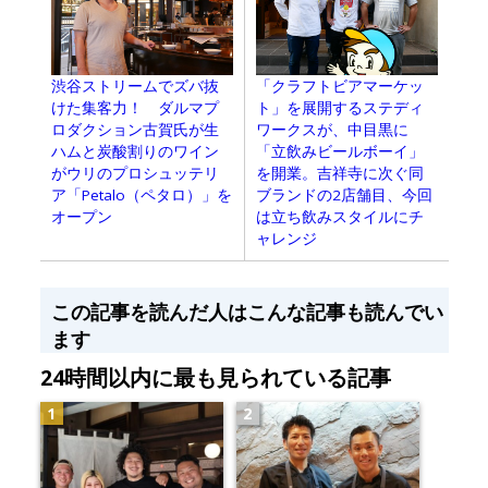
渋谷ストリームでズバ抜
「クラフトビアマーケッ
けた集客力！ ダルマプ
ト」を展開するステディ
ロダクション古賀氏が生
ワークスが、中目黒に
ハムと炭酸割りのワイン
「立飲みビールボーイ」
がウリのプロシュッテリ
を開業。吉祥寺に次ぐ同
ア「Petalo（ペタロ）」を
ブランドの2店舗目、今回
オープン
は立ち飲みスタイルにチ
ャレンジ
この記事を読んだ人はこんな記事も読んでい
ます
24時間以内に最も見られている記事