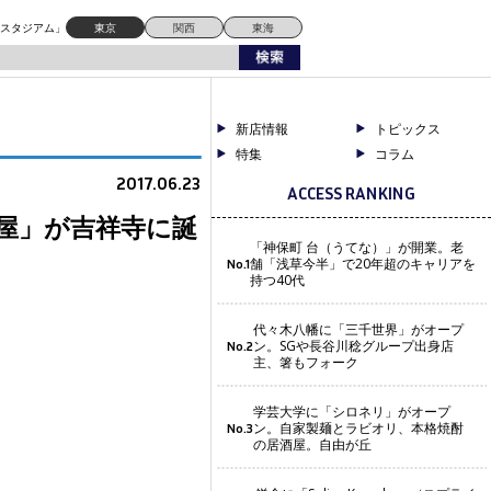
ドスタジアム」
東京
関西
東海
新店情報
トピックス
特集
コラム
2017.06.23
ACCESS RANKING
屋」が吉祥寺に誕
「神保町 台（うてな）」が開業。老
舗「浅草今半」で20年超のキャリアを
No.1
持つ40代
代々木八幡に「三千世界」がオープ
ン。SGや長谷川稔グループ出身店
No.2
主、箸もフォーク
学芸大学に「シロネリ」がオープ
ン。自家製麺とラビオリ、本格焼酎
No.3
の居酒屋。自由が丘