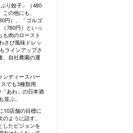
ぷり餃子」（480
。この他にも、
80円）、「ゴルゴ
（780円）といっ
もも肉のロースト
～わさび風味ドレッ
ーもラインアップさ
後、自社農園の運
ャンディースパー
ラスでも3種類用
や「あわ」の日本酒
も並ぶ。
に10店舗の目標に
次のように話す。
としたビジョンを
理由はなくなって