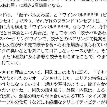
ルあわ屋」に続き2店舗目となる。
ドは、「餃子バルあわ屋」と「ワインバルBiBBER（
（トクトウセキ）」の3つ。それぞれのブランドコンセプトは
に店を構える「ワインバルBiBBER」ならワイン、府
eki」だと日本酒という具合だ。そして今回の「餃子バルあ
・スパークリングワインで、餃子とのペアリングで提案
そも女性が外出先で餃子を食べられる場所は限られてい
ニクの臭いなどを気にして口にしないケースが多い。そ
。また16種類に及ぶ多彩な餃子を用意することで、今ま
上げていく。
ンさせた理由について、同氏はこのように語る。「そも
所がなかったのでオープンさせました。エリアの特性に
い作りになっています。焼肉や寿司のように、餃子を食
きたいですね」。同氏の話す通り、外観・内観は、まる
は高い。創業の頃から付き合いのあるTIES（タイズ 
テーブルの仕切りなどにも繊細なクリエイティビティが