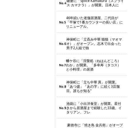
鎌倉に「Splice Kamakura（スプライ
No.4
ス カマクラ）」が開業。日本人に
46年続いた老舗居酒屋、二代目が
「平塚で1番カウンターの長い店」に
No.5
リニューアル。
神保町に「立呑み中華 猫猫（マオマ
オ）」がオープン。志木で出会った
No.6
男子2人組で独
幡ケ谷に「涅槃処（ねはんどころ）
わか」が開業。「多幸寿（タコス）
No.7
と小料理」の居酒
神保町に「立ち中華 異」が開業。
「あつ盛」「あの字」に続く3店舗
No.8
目。誰もが知る“
池袋に「小出洋食堂」が開業。星付
きから居酒屋まで経験した33歳、イ
No.9
タリアン、フレ
豪徳寺に「焼き鳥 金兵衛」がオープ