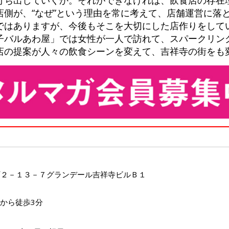
店側が、“なぜ”という理由を常に考えて、店舗運営に落
ではありますが、今後もそこを大切にした店作りをして
子バルあわ屋」では女性が一人で訪れて、スパークリン
店の提案が人々の飲食シーンを変えて、吉祥寺の街をも
町２－１３－７グランデール吉祥寺ビルＢ１
口から徒歩3分