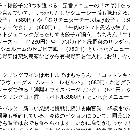
・揚餃子の3つを選べる。定番メニューの「ネギ汁たっ
を含んでいて、しっかりとしたジューシー感も味わえる
子」（580円）や「炙りチェダーチーズ焼き餃子」（5
チー付き）」（680円）、「牛肉のトマト煮込水餃子」
ォトジェニックだったりする餃子が揃う。もちろん「牛
ース～」（1280円）や「アボカドと緑野菜のサラダ
ッシュルームのセゴビア風」（780円）といったメニュ
る野菜は契約農家などから有機野菜を仕入れており、今
ークリングワインはボトルではもちろん、「コットンキ
グラヴューダス ブルート・レゼルバ」（680円）などグ
ソーダで作る「洋梨キウイスパークリング」（620円）
クリング山ノ霞」（ボトル3980円）といったメニュー
バルと、新しい業態に挑戦し続ける雨宮氏。45歳まで
開発も検討している。今後のビジョンについて、同氏は
そも餃子は家でも食べられます。いかに店舗がしっかり
打ち出していくか。それができなければ、飲食店の存在