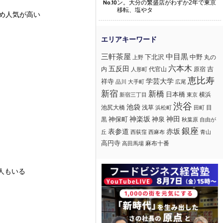
ン。大分の繁盛店がわずか2年で東京
No.10
移転、塩やタ
め人気が高い
三軒茶屋
中目黒
下北沢
中野
丸の
上野
六本木
五反田
吉
内
代官山
人形町
原宿
恵比寿
学芸大学
祥寺
大手町
広尾
品川
新宿
新橋
日本橋
横浜
新宿三丁目
東京
渋谷
池袋
浅草
目
池尻大橋
浜松町
田町
神楽坂
神田
黒
神保町
神泉
秋葉原
自由が
銀座
赤坂
表参道
丘
西荻窪
西麻布
青山
高円寺
麻布十番
高田馬場
人もいる