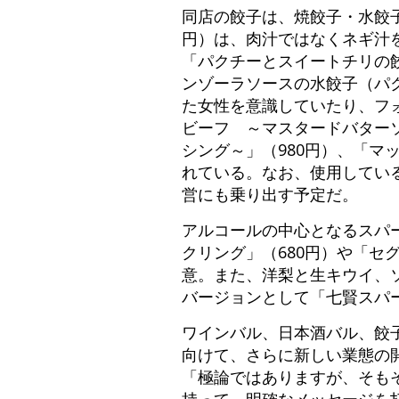
同店の餃子は、焼餃子・水餃子
円）は、肉汁ではなくネギ汁
「パクチーとスイートチリの餃
ンゾーラソースの水餃子（パク
た女性を意識していたり、フ
ビーフ ～マスタードバターソ
シング～」（980円）、「マ
れている。なお、使用してい
営にも乗り出す予定だ。
アルコールの中心となるスパ
クリング」（680円）や「セ
意。また、洋梨と生キウイ、
バージョンとして「七賢スパー
ワインバル、日本酒バル、餃子
向けて、さらに新しい業態の
「極論ではありますが、そも
持って、明確なメッセージを