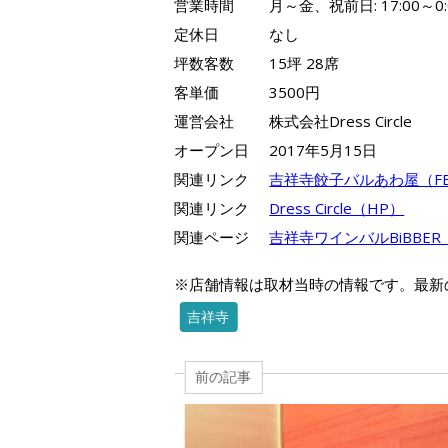
営業時間
月～金、祝前日: 17:00～0:
定休日
なし
坪数客数
15坪 28席
客単価
3500円
運営会社
株式会社Dress Circle
オープン日
2017年5月15日
関連リンク
吉祥寺餃子バルあわ屋（F
関連リンク
Dress Circle（HP）
関連ページ
吉祥寺ワインバルBiBBE
※店舗情報は取材当時の情報です。最新
吉祥寺
前の記事