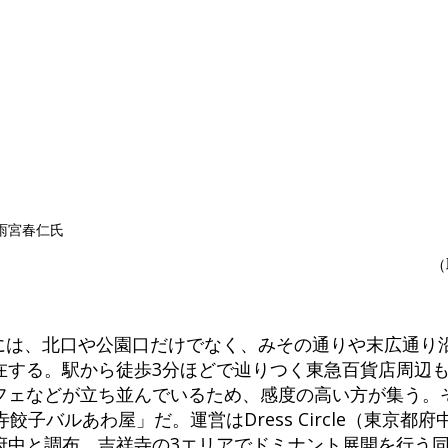
・雨宮春仁氏
（
辺には、北口や公園口だけでなく、みその通りや末広通り
在する。駅から徒歩3分ほどで辿りつく東急百貨店周辺
フェなどが立ち並んでいるため、感度の高い方が集う。
餃子バルあわ屋」だ。運営はDress Circle（東京都
府中と調布、吉祥寺の3エリアでドミナント展開を行う