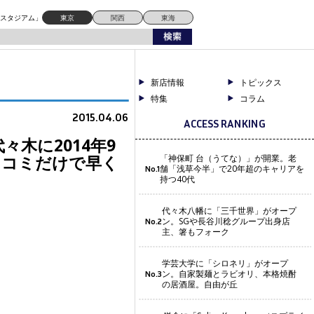
で早くも話題
ドスタジアム」
東京
関西
東海
新店情報
トピックス
特集
コラム
2015.04.06
ACCESS RANKING
木に2014年9
が口コミだけで早く
「神保町 台（うてな）」が開業。老
舗「浅草今半」で20年超のキャリアを
No.1
持つ40代
代々木八幡に「三千世界」がオープ
ン。SGや長谷川稔グループ出身店
No.2
主、箸もフォーク
学芸大学に「シロネリ」がオープ
ン。自家製麺とラビオリ、本格焼酎
No.3
の居酒屋。自由が丘