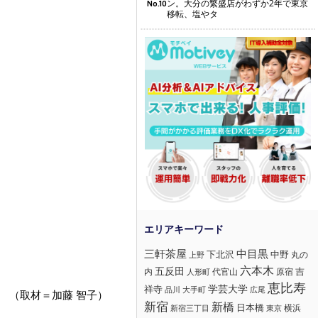
ン。大分の繁盛店がわずか2年で東京
No.10
移転、塩やタ
三軒茶屋
中目黒
下北沢
中野
丸の
上野
六本木
五反田
吉
内
代官山
人形町
原宿
恵比寿
学芸大学
祥寺
大手町
広尾
品川
（取材＝加藤 智子）
新宿
新橋
日本橋
横浜
新宿三丁目
東京