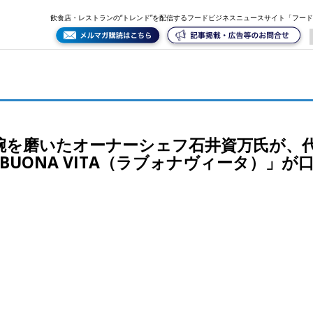
木に2014年9月15日オープンした「LA BUONA VITA（ラブォナヴィータ）」が口コミだけ
飲食店・レストランの“トレンド”を配信するフードビジネスニュースサイト「フー
を磨いたオーナーシェフ石井資万氏が、代々
 BUONA VITA（ラブォナヴィータ）」