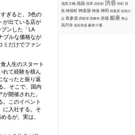
渋谷
池袋
浅草
目
池尻大橋
浜松町
田町
神楽坂
神田
黒
神保町
神泉
秋葉原
自由が
すぎると、3色の
銀座
赤坂
表参道
丘
西荻窪
西麻布
青山
トが出ている店が
高円寺
麻布十番
高田馬場
プンした「LA
ズナブルな価格なが
コミだけでファン
飲食人生のスタート
いれて経験を積ん
になったと振り返
る。そこで、国内
アが開催された。
る。このイベント
」に入社する。そ
務めるが、実は、