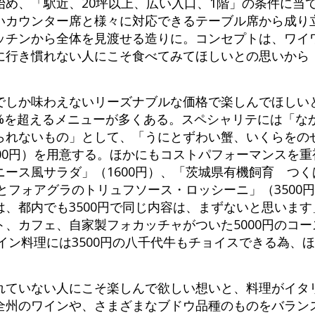
始め、「駅近、20坪以上、広い入口、1階」の条件に当
いカウンター席と様々に対応できるテーブル席から成り
ッチンから全体を見渡せる造りに。コンセプトは、ワイ
に行き慣れない人にこそ食べてみてほしいとの思いから
でしか味わえないリーズナブルな価格で楽しんでほしい
0%を超えるメニューが多くある。スペシャリテには「な
られないもの」として、「うにとずわい蟹、いくらをの
00円）を用意する。ほかにもコストパフォーマンスを
ース風サラダ」（1600円）、「茨城県有機飼育 つ
牛とフォアグラのトリュフソース・ロッシーニ」（3500
、都内でも3500円で同じ内容は、まずないと思いま
、カフェ、自家製フォカッチャがついた5000円のコ
メイン料理には3500円の八千代牛もチョイスできる為、
れていない人にこそ楽しんで欲しい想いと、料理がイタ
全州のワインや、さまざまなブドウ品種のものをバラン