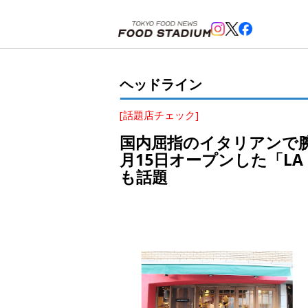
ホーム
>
ヘッドライン
>
代々木
>
国内屈指のイタリアンで腕を磨いたオーナーシェフ石井資万氏が、代々
ヘッドライン
[話題店チェック]
国内屈指のイタリアンで腕
月15日オープンした「LA
も話題