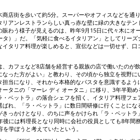
木商店街を歩いて約5分。スーパーやオフィスなどを通り
タリアンレストランらしい真っ赤な壁に緑の大きなテン
賑わう様子が見えるのは、昨年9月15日に代々木にオー
ナヴィータ）」だ。「気軽に食べるイタリアン」としてリー
なイタリア料理が楽しめると、宣伝などは一切せず、口
。
は、カフェなど8店舗を経営する親族の店で働いたのが
になった方がよい」と教わり、その頃から独立を視野に
タ担当になり、それから本格的なパスタを意識するよう
ータニの「マーレ ディ オータニ」に移り、3年半勤め
ラ・ベットラ」の落合シェフを招く、イタリア料理フェ
選ばれ、「ラ・ベットラ」に数日間研修に行くことにな
がきっかけとなり、のちに声をかけられ「ラ・ベットラ
1年後には料理長となり同時に会社の役員としても8年間
内容を学ぼうと考えていたという。