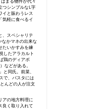
てはまる物件が代々
立つシンプルなL字
ワイと賑わうレス
「気軽に食べるイ
と、スペシャリテ
かなかマネの出来な
せたいかすみを練
重視したアラカルト
くば鶏のディアボ
円）などがある。
す」と同氏。前菜、
ースで、パスタには
ほとんどの人が注文
リアの地方料理に
ス良く取り入れて