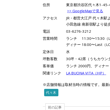
住所
東京都渋谷区代々木1-45-
>> GoogleMapで見る
アクセス
JR・都営大江戸 代々木駅
小田急線 南新宿駅より徒
電話
03-6276-3212
営業時間
ランチ 11:30〜15:30（L
ディナー 18:00〜Last（LO
定休日
水
坪数客数
30坪・42席（うちカウン
客単価
ランチ 2000円、ディナー 
関連リンク
LA BUONA VITA（HP）
※店舗情報は取材当時の情報です。最新
代々木
前の記事