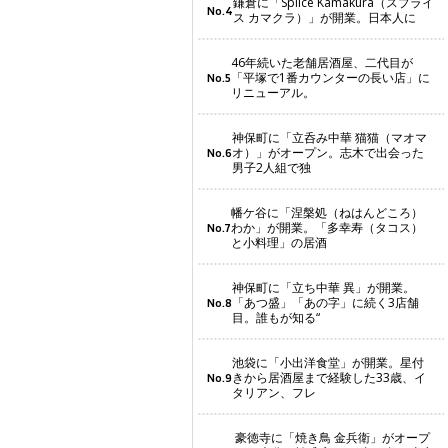
鎌倉に「Splice Kamakura（スプライ
No.4
ス カマクラ）」が開業。日本人に
46年続いた老舗居酒屋、二代目が
「平塚で1番カウンターの長い店」に
No.5
リニューアル。
神保町に「立呑み中華 猫猫（マオマ
オ）」がオープン。志木で出会った
No.6
男子2人組で独
幡ケ谷に「涅槃処（ねはんどころ）
わか」が開業。「多幸寿（タコス）
No.7
と小料理」の居酒
神保町に「立ち中華 異」が開業。
「あつ盛」「あの字」に続く3店舗
No.8
目。誰もが知る“
池袋に「小出洋食堂」が開業。星付
きから居酒屋まで経験した33歳、イ
No.9
タリアン、フレ
豪徳寺に「焼き鳥 金兵衛」がオープ