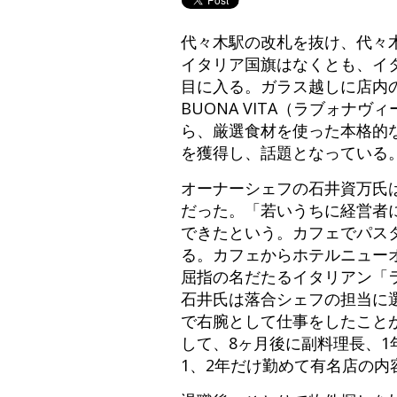
代々木駅の改札を抜け、代々
イタリア国旗はなくとも、イ
目に入る。ガラス越しに店内の
BUONA VITA（ラブォ
ら、厳選食材を使った本格的
を獲得し、話題となっている
オーナーシェフの石井資万氏
だった。「若いうちに経営者
できたという。カフェでパス
る。カフェからホテルニューオ
屈指の名だたるイタリアン「
石井氏は落合シェフの担当に
で右腕として仕事をしたこと
して、8ヶ月後に副料理長、
1、2年だけ勤めて有名店の