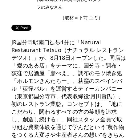
フのみなさん
（取材＝下前 ユミ）
JR国分寺駅南口徒歩1分に「Natural
Restaurant Tetsuo（ナチュラル レストラン
テツオ）」が、8月18日オープンした。同店は
「愛のある店」をテーマに、国分寺・調布・
荻窪で居酒屋「彦べえ」、調布のモツ焼き処
「ホルモンきんたろー」、荻窪のスペインバ
ル「荻窪バル」を運営するティーカンパニー
（東京都国分寺市、代表取締役:月田賢氏）、
初のレストラン業態。コンセプトは、「地に
こだわり、関わるすべての方の笑顔を追求
し、創造し続ける」。同社スタッフ全員で取
り組む農業体験を通じて学んだという“農作物
をつくる大変さや生産者さんの想い”をきちん