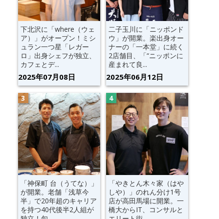
下北沢に「where（ウェ
二子玉川に「ニッポンド
ア）」がオープン！ミシ
ウ」が開業。楽出身オー
ュラン一つ星「レガー
ナーの「一本堂」に続く
ロ」出身シェフが独立、
2店舗目、「“ニッポンに
カフェとデ...
産まれて良...
2025年07月08日
2025年06月12日
「神保町 台（うてな）」
「やきとん木々家（はや
が開業。老舗「浅草今
しや）」のれん分け1号
半」で20年超のキャリア
店が高田馬場に開業。一
を持つ40代後半2人組が
橋大からIT、コンサルと
独立！旬...
エリート街...