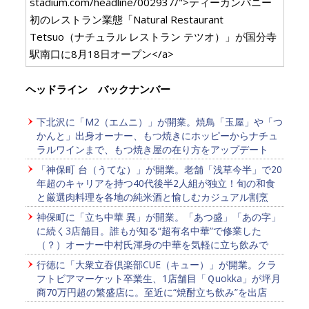
stadium.com/headline/002937/">ティーカンパニー
初のレストラン業態「Natural Restaurant
Tetsuo（ナチュラル レストラン テツオ）」が国分寺
駅南口に8月18日オープン</a>
ヘッドライン バックナンバー
下北沢に「M2（エムニ）」が開業。焼鳥「玉屋」や「つ
かんと」出身オーナー、もつ焼きにホッピーからナチュ
ラルワインまで、もつ焼き屋の在り方をアップデート
「神保町 台（うてな）」が開業。老舗「浅草今半」で20
年超のキャリアを持つ40代後半2人組が独立！旬の和食
と厳選肉料理を各地の純米酒と愉しむカジュアル割烹
神保町に「立ち中華 異」が開業。「あつ盛」「あの字」
に続く3店舗目。誰もが知る“超有名中華”で修業した
（？）オーナー中村氏渾身の中華を気軽に立ち飲みで
行徳に「大衆立吞倶楽部CUE（キュー）」が開業。クラ
フトビアマーケット卒業生、1店舗目「Ｑuokka」が坪月
商70万円超の繁盛店に。至近に“焼酎立ち飲み”を出店