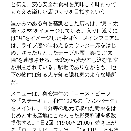
と伝え、安心安全な食材を美味しく味わって
もらえる楽しい店づくりを目指すという。
温かみのある白を基調とした店内は、“月・太
陽・森林”をイメージしている。入り口近くに
は“月”をイメージした半個室。メインフロアに
は、ライブ感の味わえるカウンター席をはじ
め、ゆったりとしたテーブル席。奥には“太
陽”を連想させる、天窓から光が差し込む個室
が用意されている。駅近でありながらも、地
下の物件は知る人ぞ知る隠れ家のような場所
だ。
メニューは、奥会津牛の「ローストビーフ」
や「ステーキ」、和牛100％の「ハンバーグ」
をメインに、国分寺の地元で取れた野菜をは
じめとする産地にこだわった野菜料理を多数
提供する。1日2回（19:00と21:00）焼き上が
る「ローストビーフ」は、「1g 11円」とお得