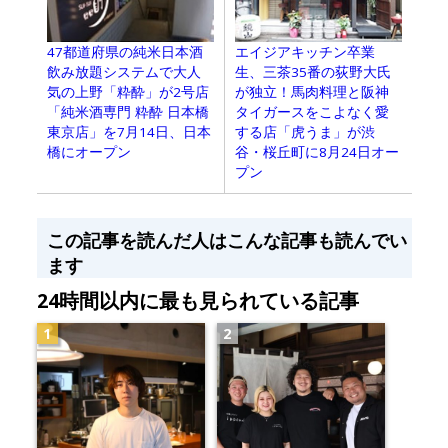
エイジアキッチン卒業
47都道府県の純米日本酒
生、三茶35番の荻野大氏
飲み放題システムで大人
が独立！馬肉料理と阪神
気の上野「粋酔」が2号店
タイガースをこよなく愛
「純米酒専門 粋酔 日本橋
する店「虎うま」が渋
東京店」を7月14日、日本
谷・桜丘町に8月24日オー
橋にオープン
プン
この記事を読んだ人はこんな記事も読んでい
ます
24時間以内に最も見られている記事