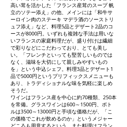
高い茸を活かした「フランス産茸のスープ 帆
立のソテー添え」の他、メインには「和牛サ
ーロイン肉のステーキ マデラ酒のソーストリ
ュフ添え」など、料理5品とデザート2品のコ
ースが8000円。いずれも複雑な手法は用いな
いフランスの家庭料理だが、盛り付けは繊細
で彩りなどにこだわっており、とても美し
い。「フレンチといっても堅苦しいものでは
なく、滋味を大切にして親しみやすいもの
を」という中込シェフ。料理3品とデザート1
品で5000円というプリフィックスメニューも
あり、トラディショナルな味を気軽に楽しめ
そうだ。
ワインはフランス産を中心に約70種類、250本
を常備。グラスワインは600～1500円、ボト
ルは3500～13000円と手頃な価格だが、「こ
の価格でこれが飲めるのか」というメジャー
どころも用意するという。また料理はフラン