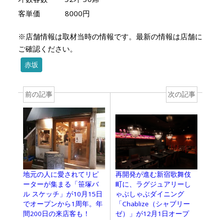
客単価
8000円
※店舗情報は取材当時の情報です。最新の情報は店舗に
ご確認ください。
赤坂
前の記事
次の記事
再開発が進む新宿歌舞伎
地元の人に愛されてリピ
町に、ラグジュアリーし
ーターが集まる「笹塚バ
ゃぶしゃぶダイニング
ル スケッチ」が10月15日
「Chablize（シャブリー
でオープンから1周年。年
ゼ）」が12月1日オープ
間200日の来店客も！