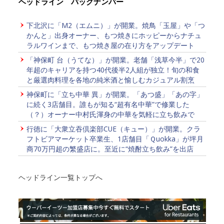
ヘッドライン バックナンバー
下北沢に「M2（エムニ）」が開業。焼鳥「玉屋」や「つ
かんと」出身オーナー、もつ焼きにホッピーからナチュ
ラルワインまで、もつ焼き屋の在り方をアップデート
「神保町 台（うてな）」が開業。老舗「浅草今半」で20
年超のキャリアを持つ40代後半2人組が独立！旬の和食
と厳選肉料理を各地の純米酒と愉しむカジュアル割烹
神保町に「立ち中華 異」が開業。「あつ盛」「あの字」
に続く3店舗目。誰もが知る“超有名中華”で修業した
（？）オーナー中村氏渾身の中華を気軽に立ち飲みで
行徳に「大衆立吞倶楽部CUE（キュー）」が開業。クラ
フトビアマーケット卒業生、1店舗目「Ｑuokka」が坪月
商70万円超の繁盛店に。至近に“焼酎立ち飲み”を出店
ヘッドライン一覧トップへ