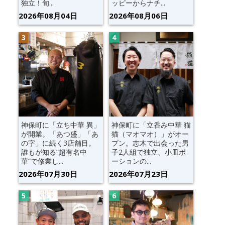
独立！旬...
ッピーからナチ...
2026年08月04日
2026年08月06日
神保町に「立ち中華 異」
神保町に「立呑み中華 猫
が開業。「あつ盛」「あ
猫（マオマオ）」がオー
の字」に続く3店舗目。
プン。志木で出会った男
誰もが知る“超有名中
子2人組で独立、小皿ポ
華”で修業し...
ーションの...
2026年07月30日
2026年07月23日