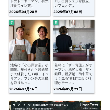
トのトーヤーマン、初の
ロ」出身シェフが独立、
洋食ワイン業...
カフェとデ...
2026年04月28日
2025年07月08日
池袋に「小出洋食堂」が
若林に「ザ・青皿」がオ
開業。星付きから居酒屋
ープン。池尻大橋「ザ・
まで経験した33歳、イタ
銀皿」新店舗、街中華で
リアン、フレンチの垣根
よく見る”青皿“に合う料
を取り払っ...
理がテーマ...
2026年07月16日
2026年05月21日