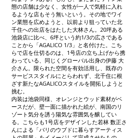
態の店舗は少なく、女性が一人で気軽に入れ
るような店もそう無いという。その地でワイ
ン業態を広めようと、以前より狙っていた北
千住への出店をはたした大林さん。20坪ある
池袋店に比べ、6坪という約1/3の広さである
ことから「AGALICO 1/3」と名付けた。こち
らで店を仕切るのは、1号店の立ち上げから携
わっている、同じくグローバル出身の伊藤 大
介さん。限られた空間を有効活用し、既存の
サービススタイルにとらわれず、北千住に根
ざす新たなAGALICOスタイルを開拓しようと
挑む。
内装は池袋同様、オレンジとウッド素材がベ
ースだが、壁一面に描かれた絵が、南国のリ
ゾート気分を誘う陽気な雰囲気を醸してい
る。こちらも1号店をデザインした若林 数正さ
んによる「バリのウブドに暮らすアーティス
トの部屋」をイメージして完成させたもの