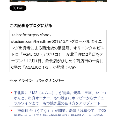
この記事をブログに貼る
<a href="https://food-
stadium.com/headline/001812/">グローバルダイニ
ング出身者による西池袋の繁盛店、オリエンタルビス
トロ「AGALICO（アガリコ）」が北千住に2号店をオ
ープン！12月1日、飲食店がひしめく商店街の一角に
6坪の「AGALICO 1/3」が登場！</a>
ヘッドライン バックナンバー
下北沢に「M2（エムニ）」が開業。焼鳥「玉屋」や「つ
かんと」出身オーナー、もつ焼きにホッピーからナチュ
ラルワインまで、もつ焼き屋の在り方をアップデート
「神保町 台（うてな）」が開業。老舗「浅草今半」で20
年超のキャリアを持つ40代後半2人組が独立！旬の和食