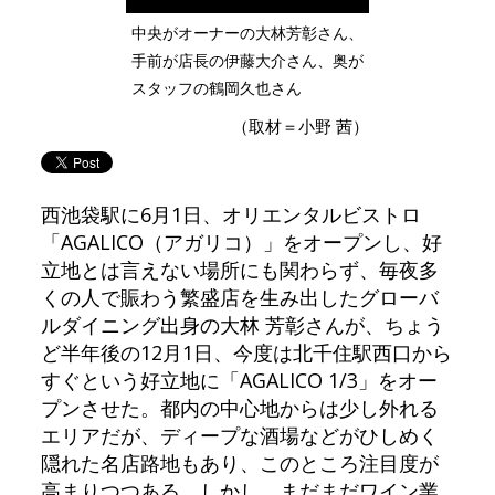
中央がオーナーの大林芳彰さん、
手前が店長の伊藤大介さん、奥が
スタッフの鶴岡久也さん
（取材＝小野 茜）
西池袋駅に6月1日、オリエンタルビストロ
「AGALICO（アガリコ）」をオープンし、好
立地とは言えない場所にも関わらず、毎夜多
くの人で賑わう繁盛店を生み出したグローバ
ルダイニング出身の大林 芳彰さんが、ちょう
ど半年後の12月1日、今度は北千住駅西口から
すぐという好立地に「AGALICO 1/3」をオー
プンさせた。都内の中心地からは少し外れる
エリアだが、ディープな酒場などがひしめく
隠れた名店路地もあり、このところ注目度が
高まりつつある。しかし、まだまだワイン業