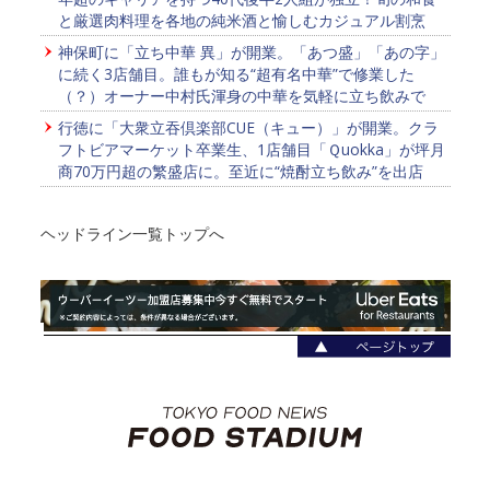
と厳選肉料理を各地の純米酒と愉しむカジュアル割烹
神保町に「立ち中華 異」が開業。「あつ盛」「あの字」
に続く3店舗目。誰もが知る“超有名中華”で修業した
（？）オーナー中村氏渾身の中華を気軽に立ち飲みで
行徳に「大衆立吞倶楽部CUE（キュー）」が開業。クラ
フトビアマーケット卒業生、1店舗目「Ｑuokka」が坪月
商70万円超の繁盛店に。至近に“焼酎立ち飲み”を出店
ヘッドライン一覧トップへ