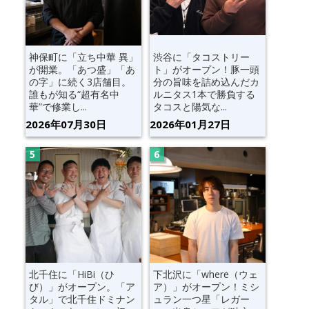
神保町に「立ち中華 異」
渋谷に「タコストリー
が開業。「あつ盛」「あ
ト」がオープン！豚一頭
の字」に続く3店舗目。
分の旨味を詰め込んだカ
誰もが知る“超有名中
ルニタス1本で勝負する
華”で修業し...
タコスと陽気な...
2026年07月30日
2026年01月27日
北千住に「HiBi（ひ
下北沢に「where（ウェ
び）」がオープン。「ア
ア）」がオープン！ミシ
タル」で北千住ドミナン
ュラン一つ星「レガー