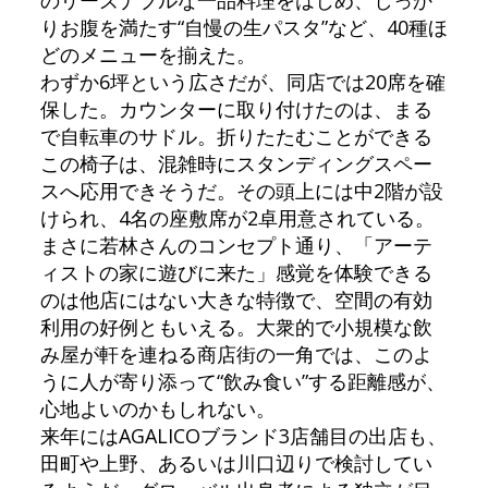
りお腹を満たす“自慢の生パスタ”など、40種ほ
どのメニューを揃えた。
わずか6坪という広さだが、同店では20席を確
保した。カウンターに取り付けたのは、まる
で自転車のサドル。折りたたむことができる
この椅子は、混雑時にスタンディングスペー
スへ応用できそうだ。その頭上には中2階が設
けられ、4名の座敷席が2卓用意されている。
まさに若林さんのコンセプト通り、「アーテ
ィストの家に遊びに来た」感覚を体験できる
のは他店にはない大きな特徴で、空間の有効
利用の好例ともいえる。大衆的で小規模な飲
み屋が軒を連ねる商店街の一角では、このよ
うに人が寄り添って“飲み食い”する距離感が、
心地よいのかもしれない。
来年にはAGALICOブランド3店舗目の出店も、
田町や上野、あるいは川口辺りで検討してい