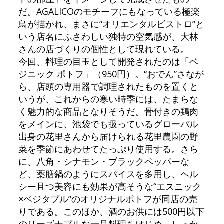
だ。AGALICOのモチーフにもなっている極楽
鳥が描かれ、まさに“オリエンタルビストロ”と
いう店名にふさわしい独特の空気感が、大林
さんの店づくりの個性として現れている。
今回、料理の目玉として開発されたのは「ベ
ジニック ポトフ」（950円）。“おでん”さなが
ら、店頭の専用器で調理されたものを置くと
いうが、これからの寒い時季には、たまらな
く魅力的な商品となりそうだ。骨付きの鶏肉
をメインに、池袋でも扱っているグローバル
出身の花里さんから届けられる花里農園の野
菜を季節にあわせてたっぷり使用する。さら
に、八角・シナモン・ブラックペッパーな
ど、薬膳鍋のようにスパイスを多用し、ヘル
シー且つ美容にも効果が高そうな“エスニック
×ベジタブル”のオリジナルポトフが同店の売
りである。このほか、酒のお供には500円以下
のリーズナブルな一品料理をはじめ、しっか