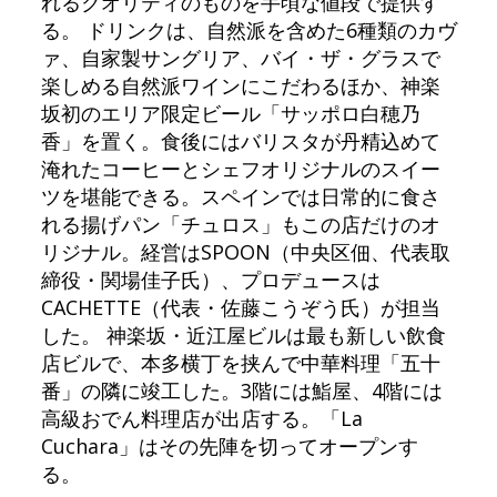
れるクオリティのものを手頃な値段で提供す
る。 ドリンクは、自然派を含めた6種類のカヴ
ァ、自家製サングリア、バイ・ザ・グラスで
楽しめる自然派ワインにこだわるほか、神楽
坂初のエリア限定ビール「サッポロ白穂乃
香」を置く。食後にはバリスタが丹精込めて
淹れたコーヒーとシェフオリジナルのスイー
ツを堪能できる。スペインでは日常的に食さ
れる揚げパン「チュロス」もこの店だけのオ
リジナル。経営はSPOON（中央区佃、代表取
締役・関場佳子氏）、プロデュースは
CACHETTE（代表・佐藤こうぞう氏）が担当
した。 神楽坂・近江屋ビルは最も新しい飲食
店ビルで、本多横丁を挟んで中華料理「五十
番」の隣に竣工した。3階には鮨屋、4階には
高級おでん料理店が出店する。「La
Cuchara」はその先陣を切ってオープンす
る。