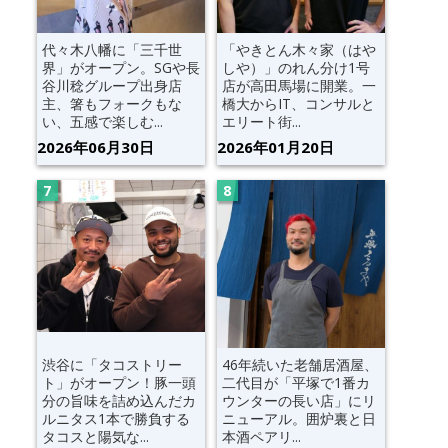
代々木八幡に「三千世
「やきとん木々家（はや
界」がオープン。SGや長
しや）」のれん分け1号
谷川稔グループ出身店
店が高田馬場に開業。一
主、箸もフォークもな
橋大からIT、コンサルと
い、五感で楽しむ...
エリート街...
2026年06月30日
2026年01月20日
渋谷に「タコストリー
46年続いた老舗居酒屋、
ト」がオープン！豚一頭
二代目が「平塚で1番カ
分の旨味を詰め込んだカ
ウンターの長い店」にリ
ルニタス1本で勝負する
ニューアル。囲炉裏と日
タコスと陽気な...
本酒ペアリ...