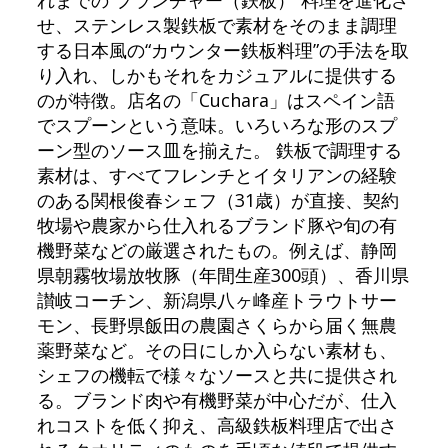
れまでの“プランチャー（鉄板）”料理を進化さ
せ、ステンレス製鉄板で素材をそのまま調理
する日本風の“カウンター鉄板料理”の手法を取
り入れ、しかもそれをカジュアルに提供する
のが特徴。店名の「Cuchara」はスペイン語
でスプーンという意味。いろいろな形のスプ
ーン型のソース皿を揃えた。 鉄板で調理する
素材は、すべてフレンチとイタリアンの経験
のある関根俊春シェフ（31歳）が直接、契約
牧場や農家から仕入れるブランド豚や旬の有
機野菜などの厳選されたもの。例えば、静岡
県朝霧牧場放牧豚（年間生産300頭）、香川県
讃岐コーチン、新潟県八ヶ峰産トラウトサー
モン、長野県飯田の農園さくらから届く無農
薬野菜など。その日にしか入らない素材も、
シェフの機転で様々なソースと共に提供され
る。ブランド肉や有機野菜が中心だが、仕入
れコストを低く抑え、高級鉄板料理店で出さ