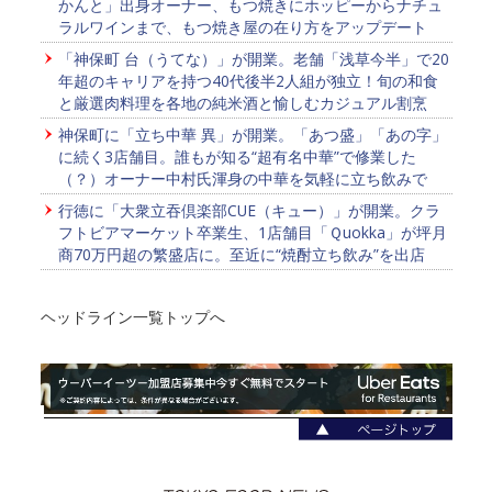
かんと」出身オーナー、もつ焼きにホッピーからナチュ
ラルワインまで、もつ焼き屋の在り方をアップデート
「神保町 台（うてな）」が開業。老舗「浅草今半」で20
年超のキャリアを持つ40代後半2人組が独立！旬の和食
と厳選肉料理を各地の純米酒と愉しむカジュアル割烹
神保町に「立ち中華 異」が開業。「あつ盛」「あの字」
に続く3店舗目。誰もが知る“超有名中華”で修業した
（？）オーナー中村氏渾身の中華を気軽に立ち飲みで
行徳に「大衆立吞倶楽部CUE（キュー）」が開業。クラ
フトビアマーケット卒業生、1店舗目「Ｑuokka」が坪月
商70万円超の繁盛店に。至近に“焼酎立ち飲み”を出店
ヘッドライン一覧トップへ