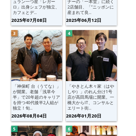
ュラン一つ星「レガー
ナーの「一本堂」に続く
ロ」出身シェフが独立、
2店舗目、「“ニッポンに
カフェとデ...
産まれて良...
2025年07月08日
2025年06月12日
「神保町 台（うてな）」
「やきとん木々家（はや
が開業。老舗「浅草今
しや）」のれん分け1号
半」で20年超のキャリア
店が高田馬場に開業。一
を持つ40代後半2人組が
橋大からIT、コンサルと
独立！旬...
エリート街...
2026年08月04日
2026年01月20日