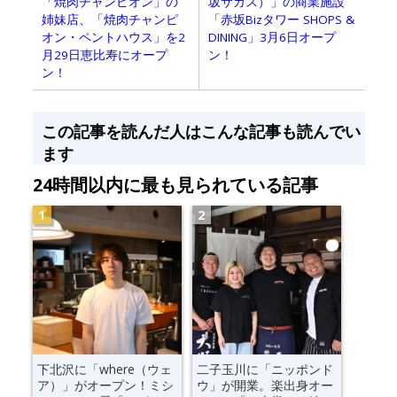
坂サカス）」の商業施設
「焼肉チャンピオン」の
「赤坂Bizタワー SHOPS &
姉妹店、「焼肉チャンピ
DINING」3月6日オープ
オン・ペントハウス」を2
ン！
月29日恵比寿にオープ
ン！
この記事を読んだ人はこんな記事も読んでい
ます
24時間以内に最も見られている記事
下北沢に「where（ウェ
二子玉川に「ニッポンド
ア）」がオープン！ミシ
ウ」が開業。楽出身オー