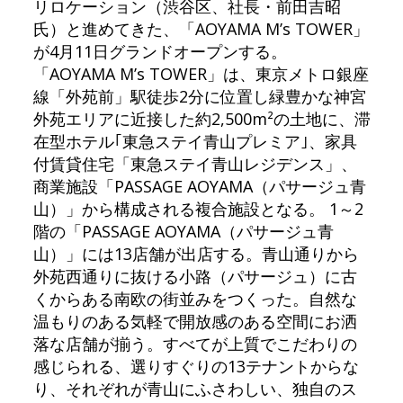
リロケーション（渋谷区、社長・前田吉昭
氏）と進めてきた、「AOYAMA M’s TOWER」
が4月11日グランドオープンする。
「AOYAMA M’s TOWER」は、東京メトロ銀座
線「外苑前」駅徒歩2分に位置し緑豊かな神宮
外苑エリアに近接した約2,500m²の土地に、滞
在型ホテル｢東急ステイ青山プレミア｣、家具
付賃貸住宅「東急ステイ青山レジデンス」、
商業施設「PASSAGE AOYAMA（パサージュ青
山）」から構成される複合施設となる。 1～2
階の「PASSAGE AOYAMA（パサージュ青
山）」には13店舗が出店する。青山通りから
外苑西通りに抜ける小路（パサージュ）に古
くからある南欧の街並みをつくった。自然な
温もりのある気軽で開放感のある空間にお洒
落な店舗が揃う。すべてが上質でこだわりの
感じられる、選りすぐりの13テナントからな
り、それぞれが青山にふさわしい、独自のス