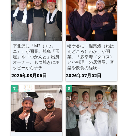
下北沢に「M2（エム
幡ケ谷に「涅槃処（ねは
ニ）」が開業。焼鳥「玉
んどころ）わか」が開
屋」や「つかんと」出身
業。「多幸寿（タコス）
オーナー、もつ焼きにホ
と小料理」の居酒屋、音
ッピーからナチ...
楽や飲食の経験...
2026年08月06日
2026年07月02日