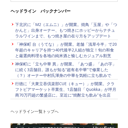
ヘッドライン バックナンバー
下北沢に「M2（エムニ）」が開業。焼鳥「玉屋」や「つ
かんと」出身オーナー、もつ焼きにホッピーからナチュ
ラルワインまで、もつ焼き屋の在り方をアップデート
「神保町 台（うてな）」が開業。老舗「浅草今半」で20
年超のキャリアを持つ40代後半2人組が独立！旬の和食
と厳選肉料理を各地の純米酒と愉しむカジュアル割烹
神保町に「立ち中華 異」が開業。「あつ盛」「あの字」
に続く3店舗目。誰もが知る“超有名中華”で修業した
（？）オーナー中村氏渾身の中華を気軽に立ち飲みで
行徳に「大衆立吞倶楽部CUE（キュー）」が開業。クラ
フトビアマーケット卒業生、1店舗目「Ｑuokka」が坪月
商70万円超の繁盛店に。至近に“焼酎立ち飲み”を出店
ヘッドライン一覧トップへ