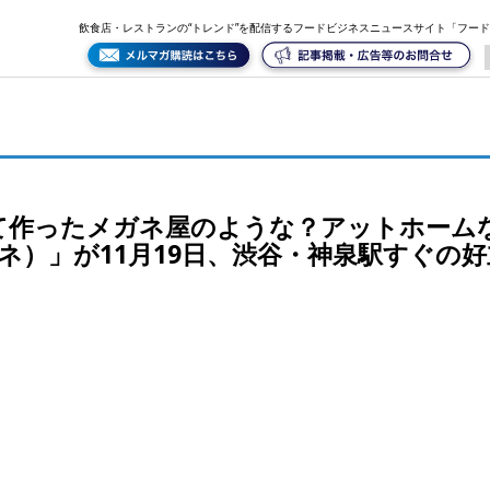
ムな居酒屋「.megane（ドット メガネ）」が11月19日、渋谷・神泉駅すぐの好立地にオープン
飲食店・レストランの“トレンド”を配信するフードビジネスニュースサイト「フー
て作ったメガネ屋のような？アットホーム
メガネ）」が11月19日、渋谷・神泉駅すぐの