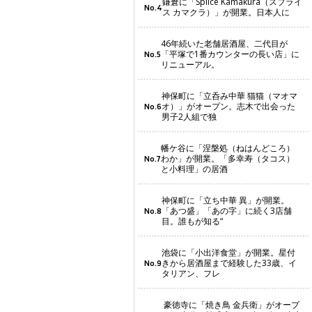
鎌倉に「Splice Kamakura（スプライ
No.4
ス カマクラ）」が開業。日本人に
46年続いた老舗居酒屋、二代目が
「平塚で1番カウンターの長い店」に
No.5
リニューアル。
神保町に「立呑み中華 猫猫（マオマ
オ）」がオープン。志木で出会った
No.6
男子2人組で独
幡ケ谷に「涅槃処（ねはんどころ）
わか」が開業。「多幸寿（タコス）
No.7
と小料理」の居酒
神保町に「立ち中華 異」が開業。
「あつ盛」「あの字」に続く3店舗
No.8
目。誰もが知る“
池袋に「小出洋食堂」が開業。星付
きから居酒屋まで経験した33歳、イ
No.9
タリアン、フレ
豪徳寺に「焼き鳥 金兵衛」がオープ