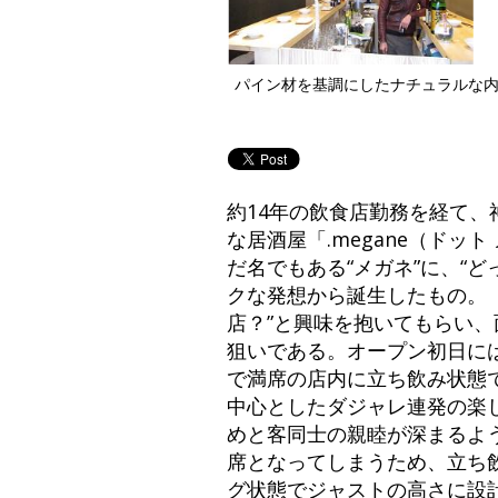
パイン材を基調にしたナチュラルな
約14年の飲食店勤務を経て
な居酒屋「.megane（ドッ
だ名でもある“メガネ”に、“
クな発想から誕生したもの。
店？”と興味を抱いてもらい
狙いである。オープン初日に
で満席の店内に立ち飲み状態で
中心としたダジャレ連発の楽
めと客同士の親睦が深まるよ
席となってしまうため、立ち
グ状態でジャストの高さに設