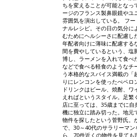
ちを変えることが可能となっ
ージのフランス製鼻眼鏡やユ
雰囲気を演出している。 フ
ナルレシピ。その日の気分に
むためにヘルシーさに配慮し
年配者向けに薄味に配慮する
間を費やしているという、塩
博し、ラーメンを入れて食べ
などで食べる軽食のようなチ
う本格的なスパイス満載の「超
りにレンコンを使ったぺペロン
ドリンクはビール、焼酎、ワ
えればというスタイル。足繁
店に至っては、35歳までに
機に独立に踏み切った。地元
物件を探したという菅野氏。
で、30～40代のサラリーマ
ら、70件近くの物件を見て