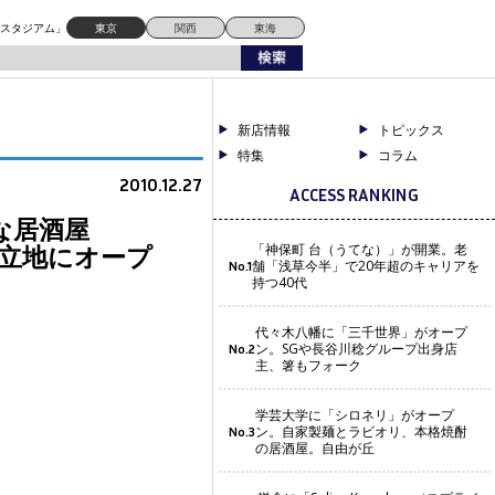
！
ドスタジアム」
東京
関西
東海
新店情報
トピックス
特集
コラム
2010.12.27
ACCESS RANKING
な居酒屋
好立地にオープ
「神保町 台（うてな）」が開業。老
舗「浅草今半」で20年超のキャリアを
No.1
持つ40代
代々木八幡に「三千世界」がオープ
ン。SGや長谷川稔グループ出身店
No.2
主、箸もフォーク
学芸大学に「シロネリ」がオープ
ン。自家製麺とラビオリ、本格焼酎
No.3
の居酒屋。自由が丘