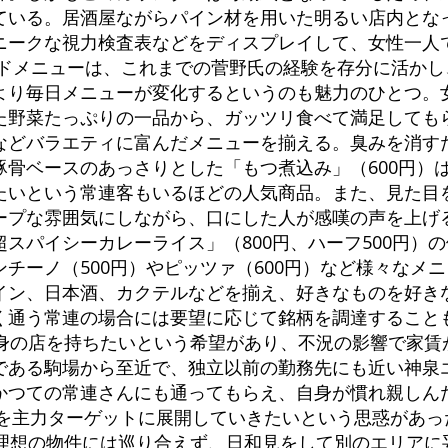
ている。居酒屋ながらパイン材を用いた明るい店内とな
ニークな視力検査表などをディスプレイして、女性一人
ードメニューは、これまでの菅野氏の経験を存分に活かし
より毎日メニューが変化するというのも魅力のひとつ。
た野菜たっぷりの一品から、ガッツリ食べて満足しても
などバラエティに富んだメニューを揃える。臭みを消す
豚骨ベースのあっさりとした「もつ煮込み」（600円）
たいという常連客もいるほどの人気商品。また、見た目
ープな雰囲気にしながら、口にした人が感嘆の声を上げ
スパイシーカレーライス」（800円、ハーフ500円）
チーノ（500円）やピッツァ（600円）など様々なメ
イン、日本酒、カクテルなどを揃え、好きなものを好き
く通う常連の場合には要望に応じて銘柄を調達することも
自身の店を持ちたいという希望があり、不況の影響で家賃
である駒場から至近で、独立以前の勤務先にも近い神泉
かつての常連さんにも通ってもらえ、自身が慣れ親しん
ンを主力ターゲットに展開していきたいという思惑があ
も理想の物件には巡り合えず、日和見をして別のエリアに