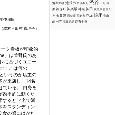
渋谷
池袋
浅草
目
池尻大橋
浜松町
田町
神楽坂
神田
黒
神保町
神泉
秋葉原
自由が
銀座
赤坂
表参道
丘
西荻窪
西麻布
青山
菅野友樹氏
高円寺
麻布十番
高田馬場
（取材＝田村 真理子）
マーク看板が印象的
ane」は菅野氏のあ
ャレに基づくユニー
“ここは何の
」というのが店主の
が来店し、14名
せている。 自身を
が効率的に動くた
すると14名で満
さをスタンディン
立食の際にはかた