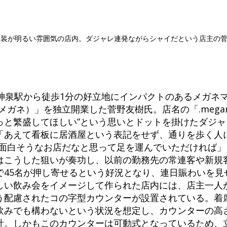
内装が明るい雰囲気の店内。ダジャレ連発ながらシャイだという店主の
、神泉駅から徒歩1分の好立地にインパクトのあるメガネ
ト メガネ）」を独立開業した菅野友樹氏。店名の「.meg
どっと繁盛してほしい”という思いとドットを掛けたダジ
「あえて看板に居酒屋という表記をせず、通りを歩く人に
、面白そうなお店だなと思って足を運んでいただければ
はこうした狙いが奏功し、以前の勤務先の常連客や新規客
45名が押し寄せるという好況となり、連日賑わいを見
しい飲み会をイメージして作られた店内には、店主一人
う配慮されたコの字型カウンターが設置されている。着席
飲みでも構わないという状況を想定し、カウンターの高
計。しかもこのカウンターは可動式となっているため、