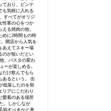
っており、ビンテ
でも気軽に入れる
、すべてがオリジ
女性客の心をつか
らえる焼肉の他、
ために2時間もの時
は、開店から人気を
をあえてスキー場
るのが狙いだとい
の他、パスタの変わ
ニューが楽しめる。
なだけ飲んでもら
あるという。 出
が低落したのを契
エリアにこだわり
だ愛着のある場所
った。しかしなが
妥協すべきかと考