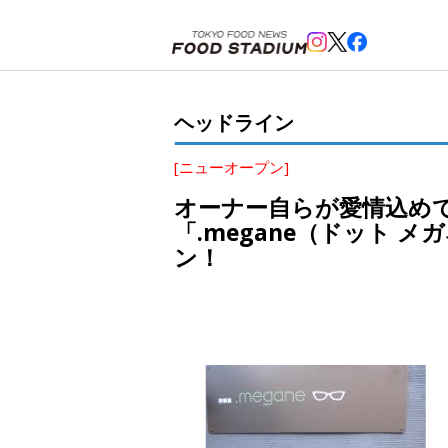
ホーム
>
ヘッドライン
>
渋谷
,
神泉
>
オーナー自らが愛情込めて作ったメガネ屋のような？アットホー
ヘッドライン
[ニューオープン]
オーナー自らが愛情込め
「.megane（ドット 
ン！