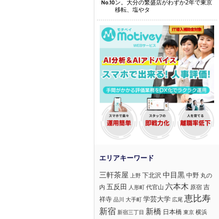
ン。大分の繁盛店がわずか2年で東京
No.10
移転、塩やタ
三軒茶屋
中目黒
下北沢
中野
丸の
上野
六本木
五反田
吉
内
代官山
人形町
原宿
恵比寿
学芸大学
祥寺
大手町
広尾
品川
新宿
新橋
日本橋
横浜
新宿三丁目
東京