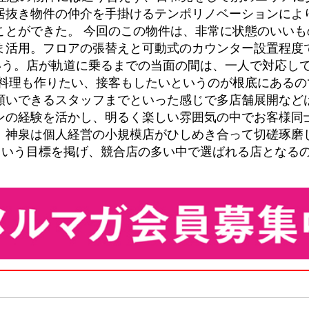
居抜き物件の仲介を手掛けるテンポリノベーションによ
ことができた。 今回のこの物件は、非常に状態のいいも
ま活用。フロアの張替えと可動式のカウンター設置程度
という。店が軌道に乗るまでの当面の間は、一人で対応し
て料理も作りたい、接客もしたいというのが根底にあるの
願いできるスタッフまでといった感じで多店舗展開など
ンの経験を活かし、明るく楽しい雰囲気の中でお客様同
。神泉は個人経営の小規模店がひしめき合って切磋琢磨
円という目標を掲げ、競合店の多い中で選ばれる店となる