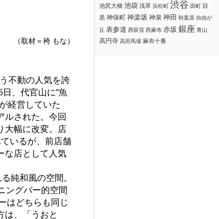
渋谷
池袋
浅草
目
池尻大橋
浜松町
田町
神楽坂
神田
黒
神保町
神泉
秋葉原
自由が
銀座
赤坂
表参道
丘
西荻窪
西麻布
青山
（取材＝袴 もな）
高円寺
麻布十番
高田馬場
いう不動の人気を誇
5日、代官山に“魚
氏が経営していた
アルされた。今回
り大幅に改変。店
れているが、前店舗
ーな店として人気
れる純和風の空間。
ニングバー的空間
ューはどちらも同じ
方は、「うおと