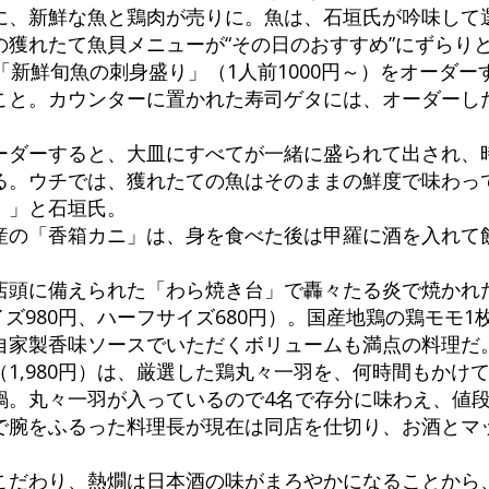
に、新鮮な魚と鶏肉が売りに。魚は、石垣氏が吟味して
の獲れたて魚貝メニューが“その日のおすすめ”にずらり
「新鮮旬魚の刺身盛り」（1人前1000円～）をオーダ
こと。カウンターに置かれた寿司ゲタには、オーダーし
。
ーダーすると、大皿にすべてが一緒に盛られて出され、
る。ウチでは、獲れたての魚はそのままの鮮度で味わっ
！」と石垣氏。
産の「香箱カニ」は、身を食べた後は甲羅に酒を入れて
店頭に備えられた「わら焼き台」で轟々たる炎で焼かれ
イズ980円、ハーフサイズ680円）。国産地鶏の鶏モモ
自家製香味ソースでいただくボリュームも満点の料理だ
1,980円）は、厳選した鶏丸々一羽を、何時間もかけ
鍋。丸々一羽が入っているので4名で存分に味わえ、値
で腕をふるった料理長が現在は同店を仕切り、お酒とマ
。
こだわり、熱燗は日本酒の味がまろやかになることから