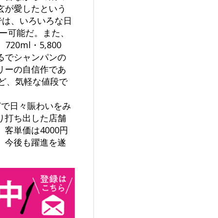
玄が愛したという
では、いろいろな日
ダー可能だ。また、
0ml・5,800
るでシャンパンの
リーの自信作であ
など、気軽な値段で
どで日々賑わいをみ
り打ち出した店舗
客単価は4000円
、今後も躍進を遂