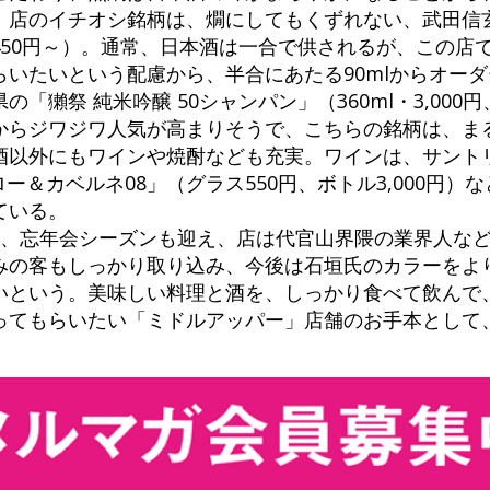
。店のイチオシ銘柄は、燗にしてもくずれない、武田信
450円～）。通常、日本酒は一合で供されるが、この店
いたいという配慮から、半合にあたる90mlからオー
獺祭 純米吟醸 50シャンパン」（360ml・3,000円、72
からジワジワ人気が高まりそうで、こちらの銘柄は、ま
酒以外にもワインや焼酎なども充実。ワインは、サント
ー＆カベルネ08」（グラス550円、ボトル3,000円）
ている。
が、忘年会シーズンも迎え、店は代官山界隈の業界人な
みの客もしっかり取り込み、今後は石垣氏のカラーをよ
という。美味しい料理と酒を、しっかり食べて飲んで、
ってもらいたい「ミドルアッパー」店舗のお手本として