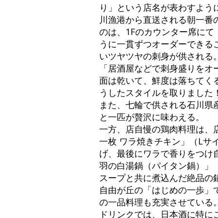
り」という店名が表わすよう
川漁港から直送される朝一番
のは、1Fのカウンター席にて
うに一貫ずつオーダーできる
いツヤツヤの刺身が供される
「居酒屋などで刺身盛りをオ
面は乾いて、鮮度は落ちてく
うしたスタイルを取りました
また、七輪で供される石川県
と一匹が贅沢に味わえる。
一方、店自慢の鶏肉料理は、
一枚 ワラ焼きチキン」（Lサ
げ、最後にワラで香りをつけ
羽の白湯鍋（パイタン鍋）」（
スープと共に煮込んだ絶品の
自由が丘の「はじめの一歩」
の一品料理も充実させている
ドリンクでは、日本酒に特に