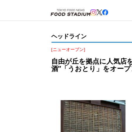
ホーム
>
ヘッドライン
>
代官山
,
渋谷
>
自由が丘を拠点に人気店を展開する「一期一会」が11月15
ヘッドライン
[ニューオープン]
自由が丘を拠点に人気店を
酒”「うおとり」をオープ