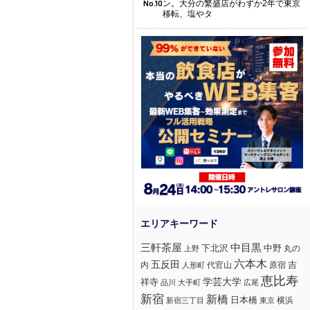
ン。大分の繁盛店がわずか2年で東京
No.10
移転、塩やタ
三軒茶屋
中目黒
下北沢
中野
丸の
上野
六本木
五反田
吉
内
代官山
人形町
原宿
恵比寿
学芸大学
祥寺
大手町
広尾
品川
新宿
新橋
日本橋
横浜
新宿三丁目
東京