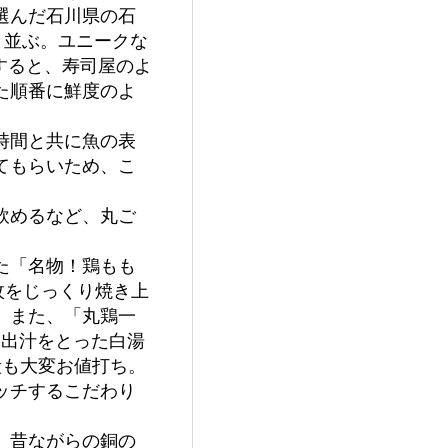
選んだ石川県の石
と並ぶ。ユニークな
ーすると、寿司屋のよ
た順番に鮮度のよ
時間と共に魚の表
てもらいため、こ
飲めるなど、丸ご
た「名物！鶏もも
1枚をじっくり焼き上
。また、「丸鶏一
て出汁をとった白湯
段も大変お値打ち。
ッチするこだわり
、昔ながらの銅の