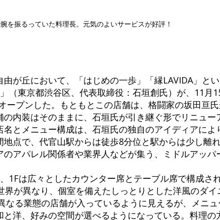
で腕を振るっていた料理長。元気のよいサービスが好評！
由が丘において、「はじめの一歩」「縁LAVIDA」と
」（東京都渋谷区、代表取締役：石垣創氏）が、11月1
をオープンした。もともとこの店舗は、格闘家の坂田亘
舗の内装はそのままに、石垣氏が引き継ぐ形でリニュー
店名とメニュー構成は、石垣氏の独自のアイディアによ
間地点で、代官山駅からは徒歩8分位と駅からは少し離
アのアパレル関係者や業界人などが集う、ミドルアッパ
り、1Fは広々としたカウンター席とテーブル席で構成さ
と世界が異なり、個室を備えたしっとりとした洋風のダイ
は異なる業態の店舗が入っているように見えるが、メニ
和と洋、好みの空間が選べるようになっている。料理の