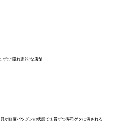
たずむ“隠れ家的”な店舗
魚貝が鮮度バツグンの状態で１貫ずつ寿司ゲタに供される