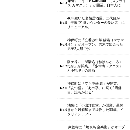
鎌倉に「Splice Kamakura（スプライ
No.4
ス カマクラ）」が開業。日本人に
46年続いた老舗居酒屋、二代目が
「平塚で1番カウンターの長い店」に
No.5
リニューアル。
神保町に「立呑み中華 猫猫（マオマ
オ）」がオープン。志木で出会った
No.6
男子2人組で独
幡ケ谷に「涅槃処（ねはんどころ）
わか」が開業。「多幸寿（タコス）
No.7
と小料理」の居酒
神保町に「立ち中華 異」が開業。
「あつ盛」「あの字」に続く3店舗
No.8
目。誰もが知る“
池袋に「小出洋食堂」が開業。星付
きから居酒屋まで経験した33歳、イ
No.9
タリアン、フレ
豪徳寺に「焼き鳥 金兵衛」がオープ