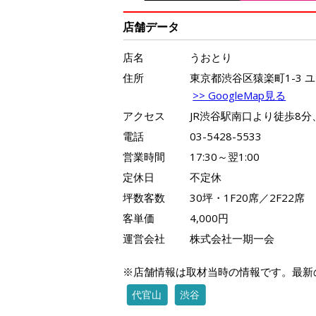
店舗データ
店名
うおとり
住所
東京都渋谷区猿楽町1-3 ユ
>> GoogleMap見る
アクセス
JR渋谷駅南口より徒歩8
電話
03-5428-5533
営業時間
17:30～翌1:00
定休日
不定休
坪数客数
30坪・1F20席／2F22席
客単価
4,000円
運営会社
株式会社一期一会
※店舗情報は取材当時の情報です。最新
代官山
渋谷