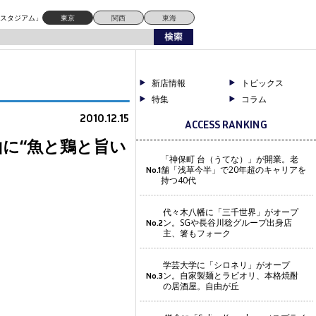
ドスタジアム」
東京
関西
東海
新店情報
トピックス
特集
コラム
2010.12.15
ACCESS RANKING
山に“魚と鶏と旨い
「神保町 台（うてな）」が開業。老
舗「浅草今半」で20年超のキャリアを
No.1
持つ40代
代々木八幡に「三千世界」がオープ
ン。SGや長谷川稔グループ出身店
No.2
主、箸もフォーク
学芸大学に「シロネリ」がオープ
ン。自家製麺とラビオリ、本格焼酎
No.3
の居酒屋。自由が丘